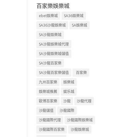
百家樂娛樂城
ebet娛樂城
SA36娛樂城
SA36沙龍娛樂城
SA娛樂城
SA沙龍娛樂城
SA沙龍娛樂城代理
SA沙龍娛樂城儲值
SA沙龍百家樂
SA沙龍百家樂儲值
百家樂
九州百家樂
娛樂城
娛樂城推薦
娱乐城
歐博百家樂
沙龍
沙龍代理
沙龍儲值
沙龍國際
沙龍國際代理
沙龍國際娛樂城
沙龍國際百家樂
沙龍娛樂城