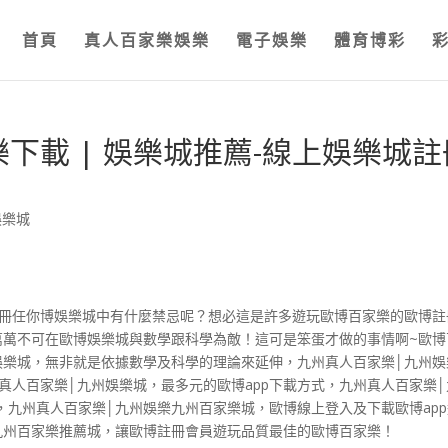
首頁
真人百家樂娛樂
電子娛樂
體育博彩
樂下載 | 娛樂城推薦-線上娛樂城註
娛樂城
博註冊任你博娛樂城中有什麼禁忌呢？想必這是許多遊玩歐博百家樂的歐博註
萬萬不可在歐博娛樂城與數學跟科學為敵！這可是笨蛋才做的事情啊~歐博
娛樂城，無非就是依據數學及科學的理論來延伸，九州真人百家樂│九州娛
州真人百家樂│九州娛樂城，最多元的歐博app下載方式，九州真人百家樂
九州真人百家樂│九州娛樂九州百家樂城，歐博線上登入及下載歐博ap
九州百家樂推薦城，讓歐博註冊會員遊玩品質最佳的歐博百家樂！