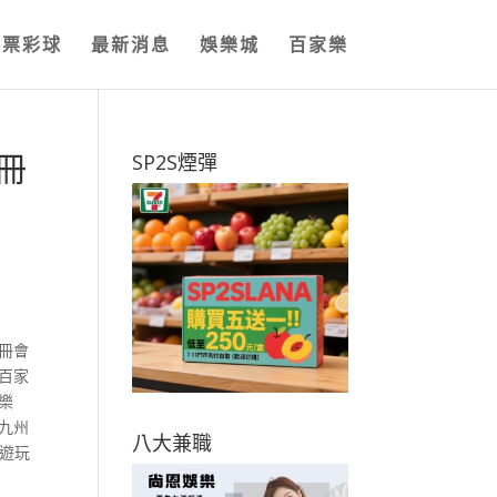
彩票彩球
最新消息
娛樂城
百家樂
冊
SP2S煙彈
冊會
百家
樂
│九州
八大兼職
p遊玩