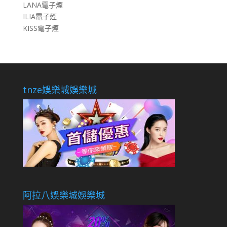
LANA電子煙
ILIA電子煙
KISS電子煙
tnze娛樂城娛樂城
阿拉八娛樂城娛樂城