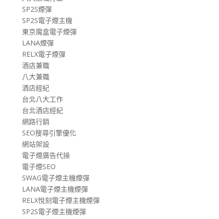
SP2S煙彈
SP2S電子煙主機
東京魔盒電子煙彈
LANA煙彈
RELX電子煙彈
酒店兼職
八大兼職
酒店經紀
台北八大工作
台北酒店經紀
網路行銷
SEO搜尋引擎優化
網站架設
電子煙廣告代操
電子煙SEO
SWAG電子煙主機煙彈
LANA電子煙主機煙彈
RELX悅刻電子煙主機煙彈
SP2S電子煙主機煙彈