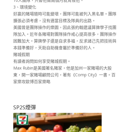
10人團隊，只替他做兩個月就背叛他。
3、環境變化
好贏的賭場隨時可能變壞，團隊可能被列入黑名單。團隊
擴張必須考慮，沒有適當目標及隊員的出路。
美國曾是團隊操作的樂園，因此張約翰建議算牌學子找團
隊加入。近年各賭場對團隊操作戒心提高很多，團隊操作
困難加大。算牌學子還是自求多福，反求諸己先把技術與
本錢準備好，天助自助機會屬於準備好的人。
賭城假期
有讀者詢問如何享受賭城假期。
Max Rubin是美國著名賭家，他是加州一家賭場的大股
東，開一家賭場顧問公司，著有《Comp City》一書。百
家樂攻歐博百家樂略
SP2S煙彈