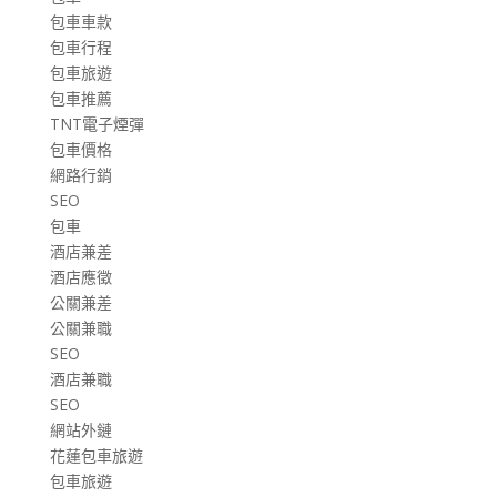
包車車款
包車行程
包車旅遊
包車推薦
TNT電子煙彈
包車價格
網路行銷
SEO
包車
酒店兼差
酒店應徵
公關兼差
公關兼職
SEO
酒店兼職
SEO
網站外鏈
花蓮包車旅遊
包車旅遊