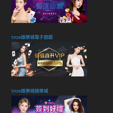
tnze娛樂城電子遊戲
tnze娛樂城娛樂城