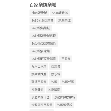
百家樂娛樂城
ebet娛樂城
SA36娛樂城
SA36沙龍娛樂城
SA娛樂城
SA沙龍娛樂城
SA沙龍娛樂城代理
SA沙龍娛樂城儲值
SA沙龍百家樂
SA沙龍百家樂儲值
百家樂
九州百家樂
娛樂城
娛樂城推薦
娱乐城
歐博百家樂
沙龍
沙龍代理
沙龍儲值
沙龍國際
沙龍國際代理
沙龍國際娛樂城
沙龍國際百家樂
沙龍娛樂城