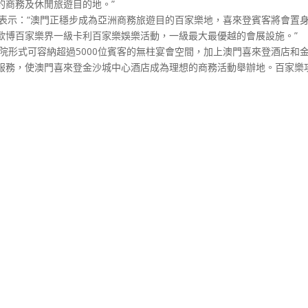
的商務及休閒旅遊目的地。”
生表示：“澳門正穩步成為亞洲商務旅遊目的百家樂地，喜來登賓客將會置
歐博百家樂界一級卡利百家樂娛樂活動，一級最大最優越的會展設施。”
劇院形式可容納超過5000位賓客的無柱宴會空間，加上澳門喜來登酒店和
服務，使澳門喜來登金沙城中心酒店成為理想的商務活動舉辦地。百家樂