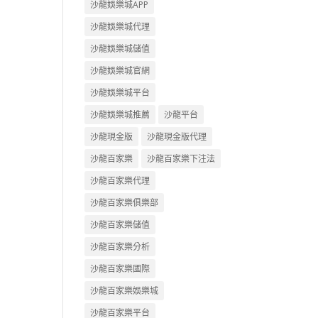
沙龍娛樂城APP
沙龍娛樂城代理
沙龍娛樂城儲值
沙龍娛樂城官網
沙龍娛樂城平台
沙龍娛樂城推薦
沙龍平台
沙龍現金版
沙龍現金版代理
沙龍百家樂
沙龍百家樂下注法
沙龍百家樂代理
沙龍百家樂俱樂部
沙龍百家樂儲值
沙龍百家樂分析
沙龍百家樂國際
沙龍百家樂娛樂城
沙龍百家樂平台