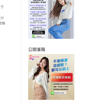
身于
金沙
攻略
公關兼職