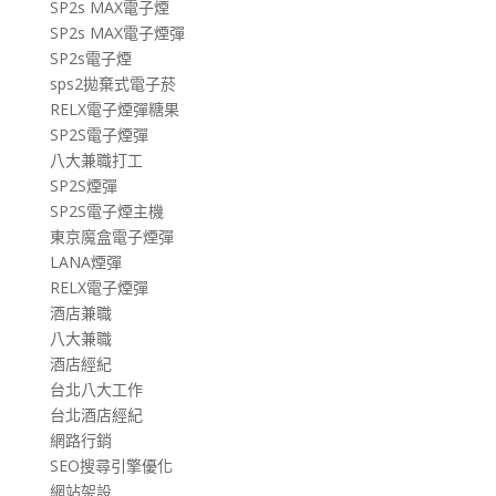
SP2s MAX電子煙
SP2s MAX電子煙彈
SP2s電子煙
sps2拋棄式電子菸
RELX電子煙彈糖果
SP2S電子煙彈
八大兼職打工
SP2S煙彈
SP2S電子煙主機
東京魔盒電子煙彈
LANA煙彈
RELX電子煙彈
酒店兼職
八大兼職
酒店經紀
台北八大工作
台北酒店經紀
網路行銷
SEO搜尋引擎優化
網站架設