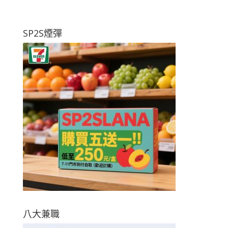
SP2S煙彈
八大兼職