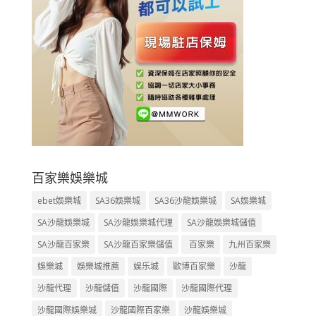
百家樂娛樂城
ebet娛樂城
SA36娛樂城
SA36沙龍娛樂城
SA娛樂城
SA沙龍娛樂城
SA沙龍娛樂城代理
SA沙龍娛樂城儲值
SA沙龍百家樂
SA沙龍百家樂儲值
百家樂
九州百家樂
娛樂城
娛樂城推薦
娱乐城
歐博百家樂
沙龍
沙龍代理
沙龍儲值
沙龍國際
沙龍國際代理
沙龍國際娛樂城
沙龍國際百家樂
沙龍娛樂城