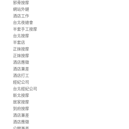
邪骨按摩
網站外鏈
酒店工作
台北夜總會
半套手工按摩
台北按摩
半套店
正妹按摩
正妹按摩
酒店應徵
酒店兼差
酒店打工
經紀公司
台北經紀公司
新北按摩
居家按摩
到府按摩
酒店兼差
酒店應徵
公關兼差