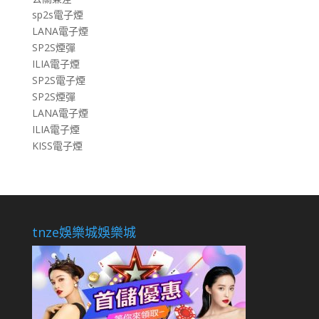
sp2s電子煙
LANA電子煙
SP2S煙彈
ILIA電子煙
SP2S電子煙
SP2S煙彈
LANA電子煙
ILIA電子煙
KISS電子煙
tnze娛樂城娛樂城