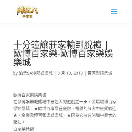
十分鐘讓莊家輸到脫褲 |
歐博百家樂-歐博百家樂娛
樂城
by
泊樂SA沙龍娛樂城
|
9 月 19, 2018
|
百家樂娛樂城
歐博百家樂娛樂城
在歐博娛樂城賭場中最迷人的遊戲之一★，金爆歐博百家
樂娛樂城，★歐博百家樂在嚴肅、複雜的賭客中很受歡迎
★，金爆歐博百家樂娛樂城，★因為它擁有賭場中最大的
賭注。
百家樂概觀