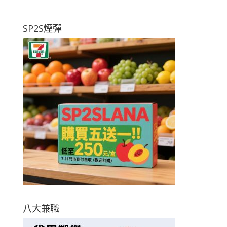
SP2S煙彈
八大兼職