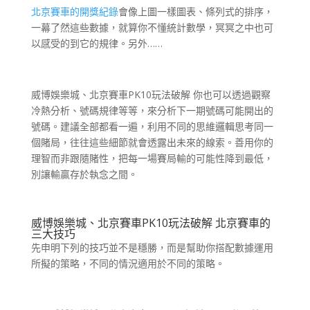
北京賽車的開獎紀錄
會像上圖一樣圖表、條列式的排序，
一幕了然這些數據，就算你不懂統計數學，冥冥之中也可
以感受的到它的規律。另外……
威博娛樂城、北京賽車PK10玩法破解 你也可以透過觀察
冷熱分析、號碼規律等等，來分析下一期號碼可能開出的
號碼。建議全部都看一遍，利用不同的思維邏輯思考同一
個賭局，往往這些細節就會透露出未來的線索。善用你的
理智而非跟隨賭性，把每一場賽局輸的可能性降到最低，
別讓輸贏存於執念之間。
威博娛樂城、北京賽車PK10玩法破解 北京賽車
的
三大技巧
先申明下列的技巧並不是穩勝，而是幫助你搭配數據運用
所擬的策略，不同的情況適用於不同的策略。