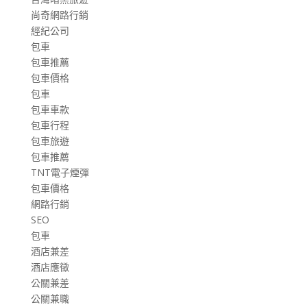
尚奇網路行銷
經紀公司
包車
包車推薦
包車價格
包車
包車車款
包車行程
包車旅遊
包車推薦
TNT電子煙彈
包車價格
網路行銷
SEO
包車
酒店兼差
酒店應徵
公關兼差
公關兼職