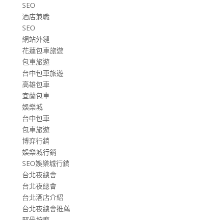
SEO
酒店兼職
SEO
網站外鏈
花蓮包車旅遊
包車旅遊
台中包車旅遊
高雄包車
宜蘭包車
娛樂城
台中包車
包車旅遊
博弈行銷
娛樂城行銷
SEO娛樂城行銷
台北夜總會
台北夜總會
台北酒店介紹
台北夜總會推薦
邪骨按摩