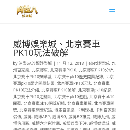
威博娛樂城、北京賽車
PK10玩法破解
by
泊樂SA沙龍娛樂城
|
11 月 12, 2018
|
ebet娛樂城
,
九
州百家樂
,
北京賽車
,
北京賽車PK10
,
北京賽車PK10分析
,
北京賽車PK10娛樂城
,
北京賽車pk10歷史開獎紀錄
,
北京
賽車pk10歷史開獎結果
,
北京賽車PK10玩法
,
北京賽車
PK10玩法介紹
,
北京賽車PK10破解
,
北京賽車pk10紀錄
,
北京賽車PK10走勢圖
,
北京賽車pk10遊戲
,
北京賽車pk10
開獎
,
北京賽車pk10開獎紀錄
,
北京賽車推薦
,
北京賽車開
獎
,
北京賽車開獎紀錄
,
博馬百家樂
,
卡利球板
,
卡利百家樂
儲值
,
威博
,
威博APP
,
威博BG
,
威博BG推薦
,
威博九州
,
威
博信用版
,
威博六合彩推薦
,
威博娛樂下注
,
威博娛樂城
,
威
博娛樂城官網
,
威博娛樂平台
,
威博官方網站
,
威博官網
,
威