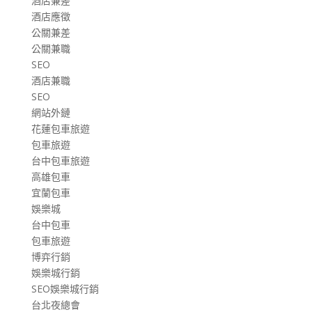
酒店兼差
酒店應徵
公關兼差
公關兼職
SEO
酒店兼職
SEO
網站外鏈
花蓮包車旅遊
包車旅遊
台中包車旅遊
高雄包車
宜蘭包車
娛樂城
台中包車
包車旅遊
博弈行銷
娛樂城行銷
SEO娛樂城行銷
台北夜總會