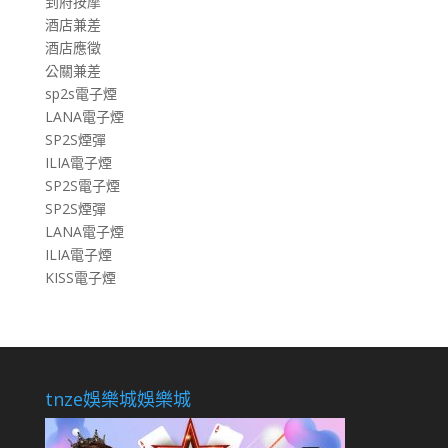
到府按摩
酒店兼差
酒店應徵
公關兼差
sp2s電子煙
LANA電子煙
SP2S煙彈
ILIA電子煙
SP2S電子煙
SP2S煙彈
LANA電子煙
ILIA電子煙
KISS電子煙
tnze娛樂城娛樂城