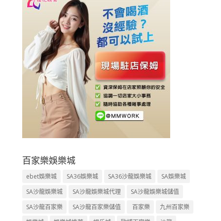
百家樂娛樂城
ebet娛樂城
SA36娛樂城
SA36沙龍娛樂城
SA娛樂城
SA沙龍娛樂城
SA沙龍娛樂城代理
SA沙龍娛樂城儲值
SA沙龍百家樂
SA沙龍百家樂儲值
百家樂
九州百家樂