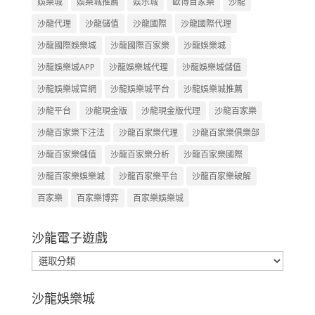
娛樂城
娛樂城推薦
娱乐城
歐博百家樂
沙龍
沙龍代理
沙龍儲值
沙龍國際
沙龍國際代理
沙龍國際娛樂城
沙龍國際百家樂
沙龍娛樂城
沙龍娛樂城APP
沙龍娛樂城代理
沙龍娛樂城儲值
沙龍娛樂城官網
沙龍娛樂城平台
沙龍娛樂城推薦
沙龍平台
沙龍現金版
沙龍現金版代理
沙龍百家樂
沙龍百家樂下注法
沙龍百家樂代理
沙龍百家樂俱樂部
沙龍百家樂儲值
沙龍百家樂分析
沙龍百家樂國際
沙龍百家樂娛樂城
沙龍百家樂平台
沙龍百家樂破解
百家樂
百家樂博弈
百家樂娛樂城
沙龍電子遊戲
沙
龍
電
沙龍娛樂城
子