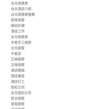
台北夜總會
台北酒店介紹
台北夜總會推薦
邪骨按摩
網站外鏈
酒店工作
台北夜總會
半套手工按摩
台北按摩
半套店
正妹按摩
正妹按摩
酒店應徵
酒店兼差
酒店打工
經紀公司
台北經紀公司
新北按摩
居家按摩