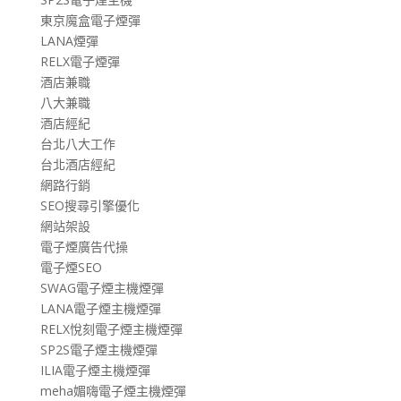
東京魔盒電子煙彈
LANA煙彈
RELX電子煙彈
酒店兼職
八大兼職
酒店經紀
台北八大工作
台北酒店經紀
網路行銷
SEO搜尋引擎優化
網站架設
電子煙廣告代操
電子煙SEO
SWAG電子煙主機煙彈
LANA電子煙主機煙彈
RELX悅刻電子煙主機煙彈
SP2S電子煙主機煙彈
ILIA電子煙主機煙彈
meha媚嗨電子煙主機煙彈