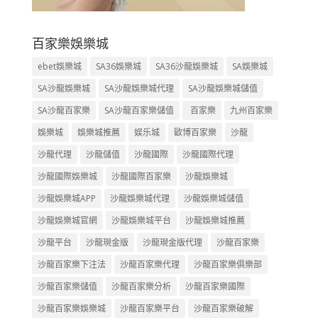
百家樂娛樂城
ebet娛樂城
SA36娛樂城
SA36沙龍娛樂城
SA娛樂城
SA沙龍娛樂城
SA沙龍娛樂城代理
SA沙龍娛樂城儲值
SA沙龍百家樂
SA沙龍百家樂儲值
百家樂
九州百家樂
娛樂城
娛樂城推薦
娱乐城
歐博百家樂
沙龍
沙龍代理
沙龍儲值
沙龍國際
沙龍國際代理
沙龍國際娛樂城
沙龍國際百家樂
沙龍娛樂城
沙龍娛樂城APP
沙龍娛樂城代理
沙龍娛樂城儲值
沙龍娛樂城官網
沙龍娛樂城平台
沙龍娛樂城推薦
沙龍平台
沙龍現金版
沙龍現金版代理
沙龍百家樂
沙龍百家樂下注法
沙龍百家樂代理
沙龍百家樂俱樂部
沙龍百家樂儲值
沙龍百家樂分析
沙龍百家樂國際
沙龍百家樂娛樂城
沙龍百家樂平台
沙龍百家樂破解