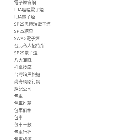
電子煙官網
ILIA哩啞電子煙
ILIA電子煙
SP2S思博瑞電子煙
SP2S糖果
SWAG電子煙
台北私人招待所
SP2S電子煙
八大兼職
推拿按摩
台灣暗黑旅遊
尚奇網路行銷
經紀公司
包車
包車推薦
包車價格
包車
包車車款
包車行程
包車旅遊