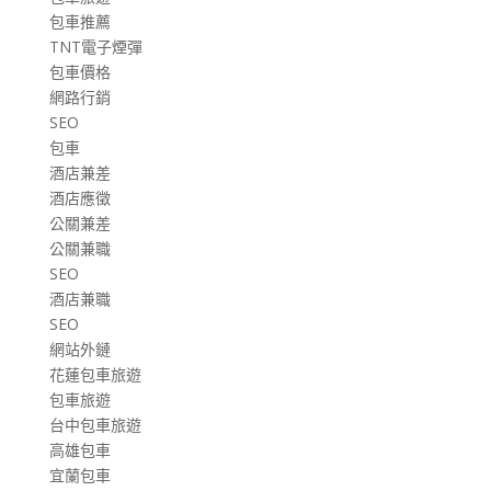
包車推薦
TNT電子煙彈
包車價格
網路行銷
SEO
包車
酒店兼差
酒店應徵
公關兼差
公關兼職
SEO
酒店兼職
SEO
網站外鏈
花蓮包車旅遊
包車旅遊
台中包車旅遊
高雄包車
宜蘭包車