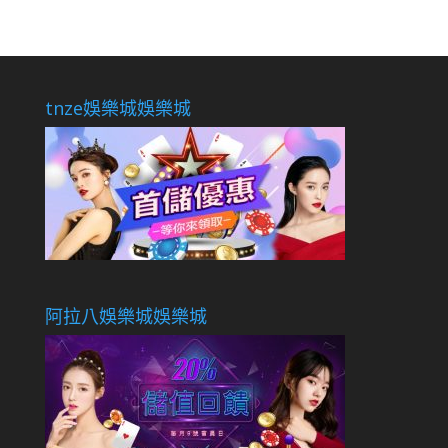
tnze娛樂城娛樂城
阿拉八娛樂城娛樂城