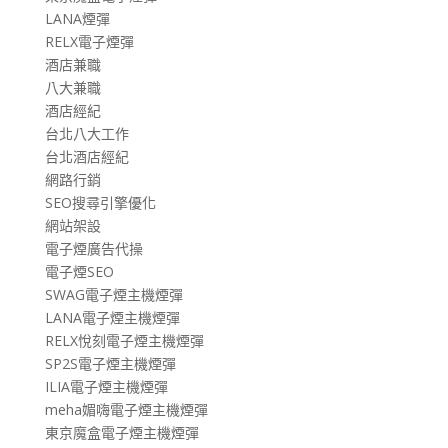
LANA煙彈
RELX電子煙彈
酒店兼職
八大兼職
酒店經紀
台北八大工作
台北酒店經紀
網路行銷
SEO搜尋引擎優化
網站架設
電子煙廣告代操
電子煙SEO
SWAG電子煙主機煙彈
LANA電子煙主機煙彈
RELX悅刻電子煙主機煙彈
SP2S電子煙主機煙彈
ILIA電子煙主機煙彈
meha媚嗨電子煙主機煙彈
東京魔盒電子煙主機煙彈