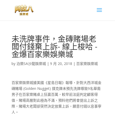
未洗牌事件，金磚賭場老
闆付錢棄上訴- 線上梭哈 -
金爆百家樂娛樂城
by
泊樂SA沙龍娛樂城
|
9 月 20, 2018
|
百家樂娛樂城
百家樂娛樂城據美國《星島日報》報導，針對大西洋城金
磚賭場 (Golden Nugget) 撲克牌未預先洗牌導致9名華裔
男子在百家樂賭桌上狂贏百萬，較早前法庭判定顧客得
值，賭場高層對此極為不滿，預料他們將會提出上訴之
際，賭場大老闆卻突然決定放棄上訴，願意付錢以息事寧
人。