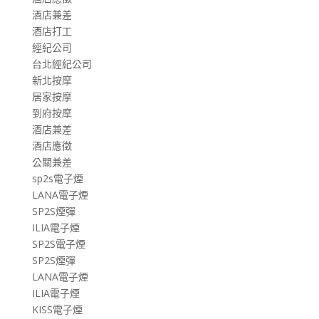
酒店兼差
酒店打工
經紀公司
台北經紀公司
新北按摩
居家按摩
到府按摩
酒店兼差
酒店應徵
公關兼差
sp2s電子煙
LANA電子煙
SP2S煙彈
ILIA電子煙
SP2S電子煙
SP2S煙彈
LANA電子煙
ILIA電子煙
KISS電子煙