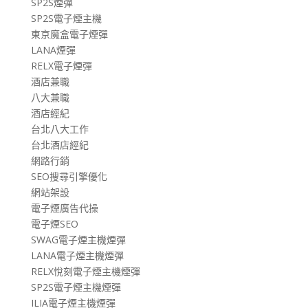
SP2S煙彈
SP2S電子煙主機
東京魔盒電子煙彈
LANA煙彈
RELX電子煙彈
酒店兼職
八大兼職
酒店經紀
台北八大工作
台北酒店經紀
網路行銷
SEO搜尋引擎優化
網站架設
電子煙廣告代操
電子煙SEO
SWAG電子煙主機煙彈
LANA電子煙主機煙彈
RELX悅刻電子煙主機煙彈
SP2S電子煙主機煙彈
ILIA電子煙主機煙彈