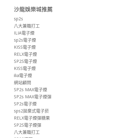
沙龍娛樂城推薦
sp2s
八大兼職打工
ILIA電子煙
sp2s電子煙
KISS電子煙
RELX電子煙
SP2S電子煙
KISS電子煙
ilia電子煙
網站顧問
SP2s MAX電子煙
SP2s MAX電子煙彈
SP2s電子煙
sps2拋棄式電子菸
RELX電子煙彈糖果
SP2S電子煙彈
八大兼職打工