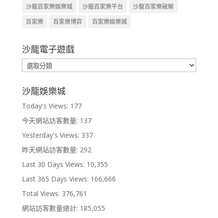
沙龍百家樂娛樂城
沙龍百家樂平台
沙龍百家樂破解
百家樂
百家樂博弈
百家樂娛樂城
沙龍電子遊戲
沙
龍
電
沙龍娛樂城
子
Today's Views:
177
遊
戲
今天網站訪客數量:
137
Yesterday's Views:
337
昨天網站訪客數量:
292
Last 30 Days Views:
10,355
Last 365 Days Views:
166,666
Total Views:
376,761
網站訪客數量總計:
185,055