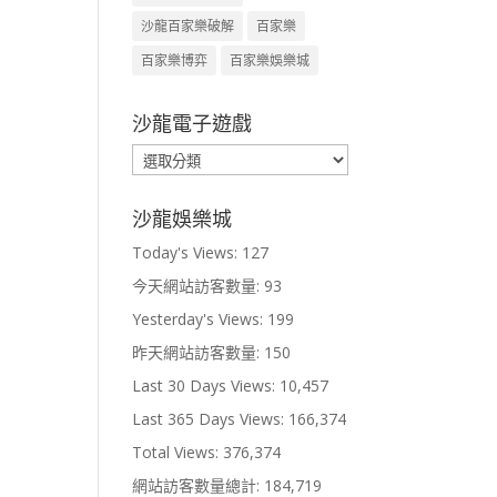
沙龍百家樂破解
百家樂
百家樂博弈
百家樂娛樂城
沙龍電子遊戲
沙
龍
電
沙龍娛樂城
子
Today's Views:
127
遊
戲
今天網站訪客數量:
93
Yesterday's Views:
199
昨天網站訪客數量:
150
Last 30 Days Views:
10,457
Last 365 Days Views:
166,374
Total Views:
376,374
網站訪客數量總計:
184,719