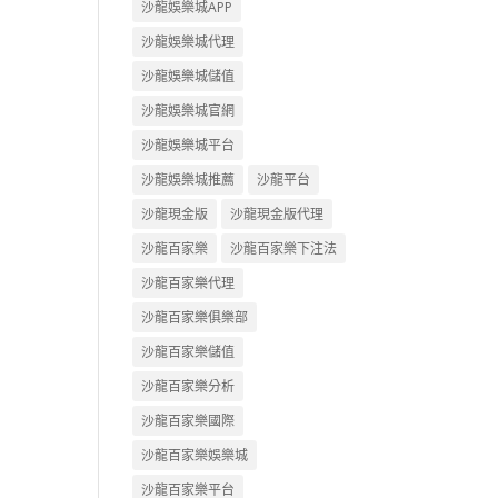
沙龍娛樂城APP
沙龍娛樂城代理
沙龍娛樂城儲值
沙龍娛樂城官網
沙龍娛樂城平台
沙龍娛樂城推薦
沙龍平台
沙龍現金版
沙龍現金版代理
沙龍百家樂
沙龍百家樂下注法
沙龍百家樂代理
沙龍百家樂俱樂部
沙龍百家樂儲值
沙龍百家樂分析
沙龍百家樂國際
沙龍百家樂娛樂城
沙龍百家樂平台