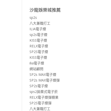
沙龍娛樂城推薦
sp2s
八大兼職打工
ILIA電子煙
sp2s電子煙
KISS電子煙
RELX電子煙
SP2S電子煙
KISS電子煙
ilia電子煙
網站顧問
SP2s MAX電子煙
SP2s MAX電子煙彈
SP2s電子煙
sps2拋棄式電子菸
RELX電子煙彈糖果
SP2S電子煙彈
八大兼職打工