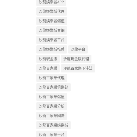
沙龍娛樂城APP
沙龍娛樂城代理
沙龍娛樂城儲值
沙龍娛樂城官網
沙龍娛樂城平台
沙龍娛樂城推薦
沙龍平台
沙龍現金版
沙龍現金版代理
沙龍百家樂
沙龍百家樂下注法
沙龍百家樂代理
沙龍百家樂俱樂部
沙龍百家樂儲值
沙龍百家樂分析
沙龍百家樂國際
沙龍百家樂娛樂城
沙龍百家樂平台