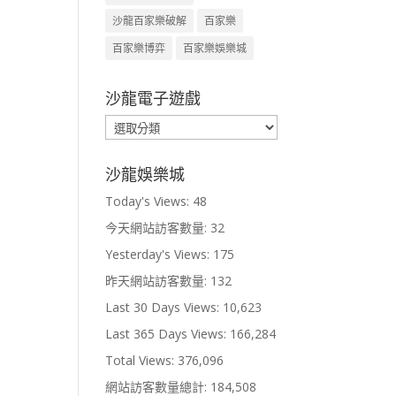
沙龍百家樂破解
百家樂
百家樂博弈
百家樂娛樂城
沙龍電子遊戲
沙
龍
電
沙龍娛樂城
子
Today's Views:
48
遊
戲
今天網站訪客數量:
32
Yesterday's Views:
175
昨天網站訪客數量:
132
Last 30 Days Views:
10,623
Last 365 Days Views:
166,284
Total Views:
376,096
網站訪客數量總計:
184,508