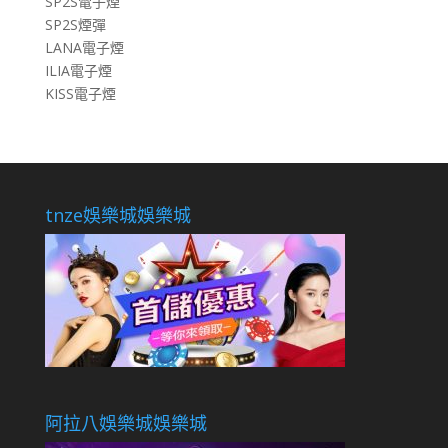
SP2S電子煙
SP2S煙彈
LANA電子煙
ILIA電子煙
KISS電子煙
tnze娛樂城娛樂城
阿拉八娛樂城娛樂城