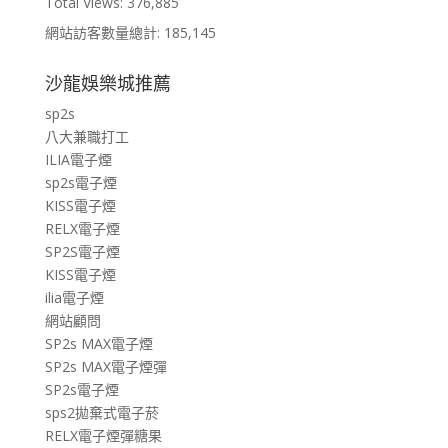
Total Views:
376,885
網站訪客數量總計:
185,145
沙龍娛樂城推薦
sp2s
八大兼職打工
ILIA電子煙
sp2s電子煙
KISS電子煙
RELX電子煙
SP2S電子煙
KISS電子煙
ilia電子煙
網站顧問
SP2s MAX電子煙
SP2s MAX電子煙彈
SP2s電子煙
sps2拋棄式電子菸
RELX電子煙彈糖果