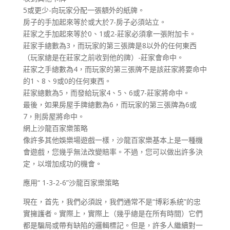
5或更少-向玩家分配一張額外的紙牌。
房子的手加起來等於或大於7-房子必須站立。
莊家之手加起來等於0、1或2-莊家必須拿一張附加卡。
莊家手總數為3，而玩家的第三張牌是8以外的任何東西
（玩家總是在莊家之前收到他的牌）-莊家會命中。
莊家之手總數為4，而玩家的第三張牌不是該莊家將要命中
的1、8、9或0的任何東西。
莊家總數為5，而發給玩家4、5、6或7-莊家將命中。
最後，如果房屋手牌總數為6，而玩家的第三張牌為6或
7，則房屋將命中。
網上沙龍百家樂策略
像許多其他娛樂場遊戲一樣，沙龍百家樂基本上是一種機
會遊戲，您幾乎無法改變賠率。不過，您可以做出許多決
定，以增加成功的機會。
應用“ 1-3-2-6”沙龍百家樂策略
現在，首先，我們必須說，我們通常不是“博彩系統”的忠
實擁護者。實際上，實際上（幾乎總是在所有時間）它們
都是騙局或帶有缺陷的邏輯標記。但是，許多人繼續對一