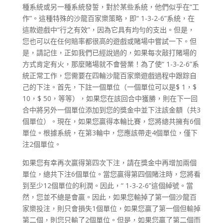
種系統或另一種系統發誓，對於某些系統，他們似乎在“工
作”。這種特殊的沙龍百家樂策略，即“ 1-3-2-6”系統，在
這款遊戲中“行之有效”，因為它具有均勻的支出。但是，
您也可以在任何賠率都很高的遊戲或賭場中嘗試一下。但
是，請記住，正如我們已經說過的，如果每次敲打賭場的
方式肯定有火，那麼賭場就不會營業！為了使“ 1-3-2-6”系
統正常工作，您需要在四輪沙龍百家樂遊戲過程中跟踪自
己的下注。首先，下註一個單位（一個單位可以是$ 1，$
10，$ 50，等等），如果您在該回合中獲勝，則在下一回
合中將另外一個單位添加到您的獎金中並下注該金額（共3
個單位）。現在，如果您贏得本輪比賽，您將總共擁有6個
單位。根據系統，在第3輪中，您應該帶走4個單位，僅下
注2個單位。
如果您有幸再次贏得第四次下注，請在獎金中再增加兩個
單位，總共下注6個單位。當您贏得第四個賭注時，您將看
到至少12個單位的利潤。因此，“ 1-3-2-6”這個綽號。當
然，您並不總是會贏。因此，如果您輸掉了第一個沙龍百
家樂投注，則只會損失1個單位，如果您贏了第一個但輸掉
第二個，則您只輸了2個單位。但是，如果您贏了第二個而