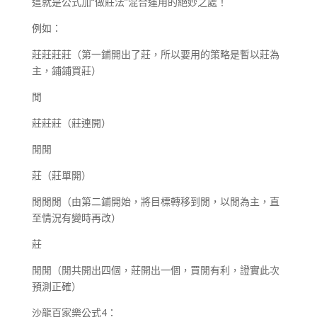
這就是公式加“做莊法”混合運用的絕妙之處！
例如：
莊莊莊莊（第一鋪開出了莊，所以要用的策略是暫以莊為
主，鋪鋪買莊）
閒
莊莊莊（莊連開）
閒閒
莊（莊單開）
閒閒閒（由第二鋪開始，將目標轉移到閒，以閒為主，直
至情況有變時再改）
莊
閒閒（閒共開出四個，莊開出一個，買閒有利，證實此次
預測正確）
沙龍百家樂公式4：