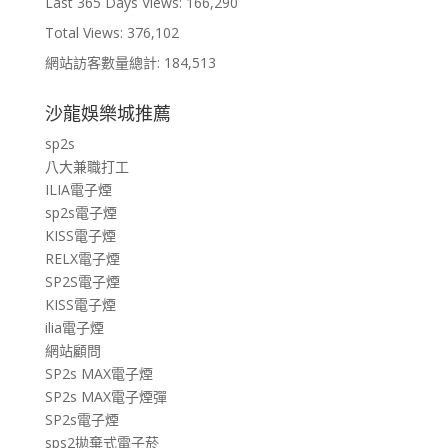
Last 365 Days Views:
166,290
Total Views:
376,102
網站訪客數量總計:
184,513
沙龍娛樂城推薦
sp2s
八大兼職打工
ILIA電子煙
sp2s電子煙
KISS電子煙
RELX電子煙
SP2S電子煙
KISS電子煙
ilia電子煙
網站顧問
SP2s MAX電子煙
SP2s MAX電子煙彈
SP2s電子煙
sps2拋棄式電子菸