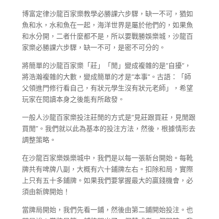
博富定律沙龍百家樂教學必勝課六步驟，缺一不可，猶如
魚和水，水和魚在一起，海洋世界是屬於他們的，如果魚
和水分開，二者什麼都不是，所以要戰勝娛樂城，沙龍百
家樂必勝課六步驟，缺一不可，是密不可分的。
將簡單的沙龍百家樂「莊」「閒」變成複雜的是“自擾“，
將浩瀚複雜的大數，變成簡單的才是“本事“。古語：「師
父領進門修行看自己，有狀元學生沒有狀元老師」，希望
玩家在閱讀本身之後能有所啟發。
一般人沙龍百家樂投注莊閒的方式是“見莊跟買莊，見閒跟
買閒”。我們就以此為基本的投注方法，然後，根據情形去
調整策略。
在沙龍百家樂娛樂城中，我們是以每一張新台開始。每靴
牌共有啤牌八副，大概有六十鋪牌左右。扣除和局，實際
上只有五十多鋪牌。如果我們要掌握最大的贏錢機會，必
須由新牌開始！
當牌局開始，我們先看一鋪，然後由第二鋪開始投注。也