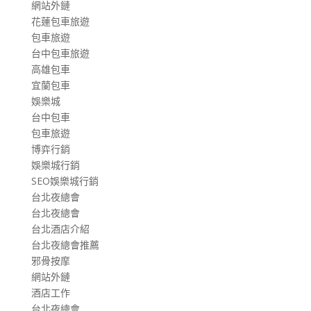
網站外鏈
花蓮包車旅遊
包車旅遊
台中包車旅遊
高雄包車
宜蘭包車
娛樂城
台中包車
包車旅遊
博弈行銷
娛樂城行銷
SEO娛樂城行銷
台北夜總會
台北夜總會
台北酒店介紹
台北夜總會推薦
邪骨按摩
網站外鏈
酒店工作
台北夜總會