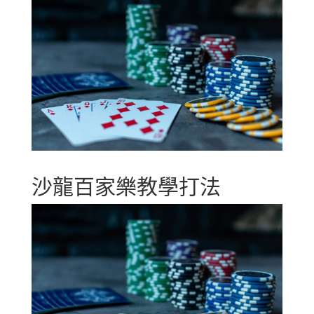
沙龍百家樂教學打法