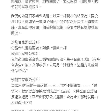
即是說：當牌局第一鋪牌開出了一個莊或者一個閒時，我
們就可以跟買投注。
我們的沙龍百家樂公式是：以第一鋪開出的結果為主要投
注目標。例如第一鋪開了個莊，我們就以莊為主，鋪鋪買
莊。直至出現只開一個莊的情況後，我個才將且標轉移至
閒上。
沙龍百家樂公式1：
每當合共連輸兩次，則停止投註一鋪
沙龍百家樂公式2：
我們必須由新台第二鋪牌開始投注。每張台贏了3注（有時
會多些）後，立即收手，去玩另一張新台，這種方法就叫
做“割禾青”
沙龍百家樂公式3：
每當出現“兩輸一贏兩輸– – + – -”或“連輸四次– – – – ”的
情況，就需要立即採取“做莊法”（反買）。將全部公式相
反過來運用，直至出現原公式連贏三次為止，那時就再由
反買改回正買