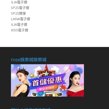
ILIA電子煙
SP2S電子煙
SP2S煙彈
LANA電子煙
ILIA電子煙
KISS電子煙
tnze娛樂城娛樂城