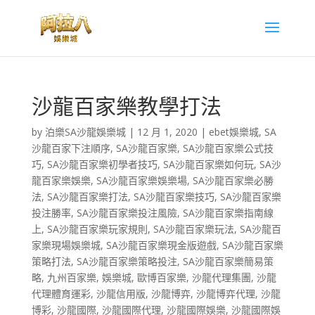
沙龍百家樂教學打法
by
泊樂SA沙龍娛樂城
|
12 月 1, 2020
|
ebet娛樂城
,
SA
沙龍百家下注順序
,
SA沙龍百家樂
,
SA沙龍百家樂公式技
巧
,
SA沙龍百家樂初學者技巧
,
SA沙龍百家樂如何玩
,
SA沙
龍百家樂娛樂
,
SA沙龍百家樂娛樂場
,
SA沙龍百家樂必勝
法
,
SA沙龍百家樂打法
,
SA沙龍百家樂技巧
,
SA沙龍百家樂
投注勝率
,
SA沙龍百家樂投注風險
,
SA沙龍百家樂指南線
上
,
SA沙龍百家樂玩家規則
,
SA沙龍百家樂玩法
,
SA沙龍百
家樂現場娛樂城
,
SA沙龍百家樂現金版遊戲
,
SA沙龍百家樂
策略打法
,
SA沙龍百家樂策略投注
,
SA沙龍百家樂簡易策
略
,
九州百家樂
,
娛樂城
,
歐博百家樂
,
沙龍代理集團
,
沙龍
代理體育運彩
,
沙龍信用版
,
沙龍博弈
,
沙龍博弈代理
,
沙龍
博彩
,
沙龍國際
,
沙龍國際代理
,
沙龍國際娛樂
,
沙龍國際娛