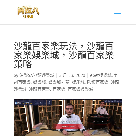
沙龍百家樂玩法，沙龍百
家樂娛樂城，沙龍百家樂
策略
by
泊樂SA沙龍娛樂城
|
3 月 23, 2020
|
ebet娛樂城
,
九
州百家樂
,
娛樂城
,
娛樂城推薦
,
娱乐城
,
歐博百家樂
,
沙龍
娛樂城
,
沙龍百家樂
,
百家樂
,
百家樂娛樂城