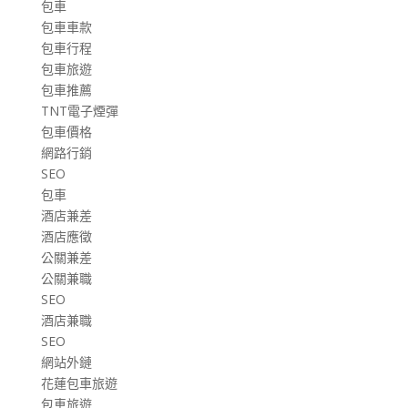
包車
包車車款
包車行程
包車旅遊
包車推薦
TNT電子煙彈
包車價格
網路行銷
SEO
包車
酒店兼差
酒店應徵
公關兼差
公關兼職
SEO
酒店兼職
SEO
網站外鏈
花蓮包車旅遊
包車旅遊