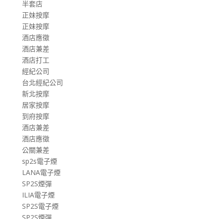
半套店
正妹按摩
正妹按摩
酒店應徵
酒店兼差
酒店打工
經紀公司
台北經紀公司
新北按摩
居家按摩
到府按摩
酒店兼差
酒店應徵
公關兼差
sp2s電子煙
LANA電子煙
SP2S煙彈
ILIA電子煙
SP2S電子煙
SP2S煙彈