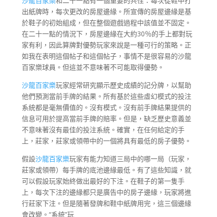
沙龍百家樂
和二十一點有一個重要的共性：每次從鞋中打
出紙牌時，每次更改的房屋邊緣。所宣傳的房屋邊緣是基
於鞋子的初始組成，但在整個遊戲過程中該值並不固定。
在二十一點的情況下，房屋邊緣在大約30％的手上都對玩
家有利，因此算牌對優勢玩家來說是一種可行的策略。正
如我在表明這個帖子和這個帖子，事情不是很容易的沙龍
百家樂球員。但這並不意味著不可能取得優勢。
沙龍百家樂
玩家經常研究顯示歷史成績的記分牌，以幫助
他們預測當前手牌的結果。所有基於這些虛幻模式的投注
系統都是毫無價值的。沒有模式。沒有前手牌結果提供的
信息可用於提高當前手牌的賠率。但是，缺乏歷史意義並
不意味著沒有最佳的投注系統。確實，在任何給定的手
上，莊家，莊家或領帶中的一個將具有最低的房子優勢。
假設
沙龍百家樂
玩家有能力知道三局中的哪一局（玩家，
莊家或領帶）每手牌的底池邊緣最低。有了這些知識，就
可以假設玩家始終做出最好的下注。在鞋子的第一隻手
上，每次下注的邊緣都只是廣告中的房子邊緣，玩家將進
行莊家下注。但是隨著發牌和鞋中紙牌用完，這三個邊緣
會改變。“系統”玩