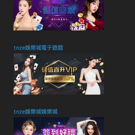
tnze娛樂城電子遊戲
tnze娛樂城娛樂城