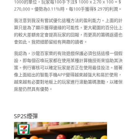
1000的單位，玩家每100手下注$ 1000 x 2.70 x 100 = $
270,000。優勢為0.11％時，每100手獲得$ 297的利潤。
我注意到我沒有嘗試優化這種方法的盈利能力。上面的計
算只是為了顯示獲得邊緣的可能性。更大範圍的百分比上
的較大差額肯定會提高玩家的回報，而更高的籌碼返還也
會如此。我把細節留給有興趣的讀者。
我認為，沙龍百家樂的有效遊戲保護必須包括這樣一個假
設，即每個召喚玩家都在使用某種計算機技術來協助其決
策。例行審核可以確定玩家是否正在使用最佳投注。隨著
像上面給出的智能手機APP變得越來越強大和易於使用，
越來越有必要對地板上的玩家進行滾動籌碼激勵，以確保
房屋仍然具有優勢。
SP2S煙彈