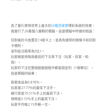
為了量化使用世界上最大的
沙龍百家樂
博彩系統的效果，
我進行了20萬個八層鞋的模擬。這是模擬中所做的假設：
切割後的卡放置在14張卡上，並具有通常的燒傷卡和切割
卡規則。
並列投注賠率為9比1。
玩家總是用每局最低的下注來下注（玩家，莊家，和
局）。
玩家的下注在整個遊戲過程中都是固定的（1個單位）。
這是模擬的結果：
房屋收益為0.878％。
玩家是27.77％的最佳下注手。
銀行家是75.51％手上的最高下注。
領帶是3.72％手上的最高下注。
玩家平均每2.15手輸一次。