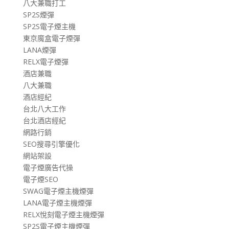
八大兼職打工
SP2S煙彈
SP2S電子煙主機
東京魔盒電子煙彈
LANA煙彈
RELX電子煙彈
酒店兼職
八大兼職
酒店經紀
台北八大工作
台北酒店經紀
網路行銷
SEO搜尋引擎優化
網站架設
電子煙廣告代操
電子煙SEO
SWAG電子煙主機煙彈
LANA電子煙主機煙彈
RELX悅刻電子煙主機煙彈
SP2S電子煙主機煙彈