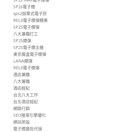
SP2s電子煙
sps2拋棄式電子菸
RELX電子煙彈糖果
SP2S電子煙彈
八大兼職打工
SP2S煙彈
SP2S電子煙主機
東京魔盒電子煙彈
LANA煙彈
RELX電子煙彈
酒店兼職
八大兼職
酒店經紀
台北八大工作
台北酒店經紀
網路行銷
SEO搜尋引擎優化
網站架設
電子煙廣告代操