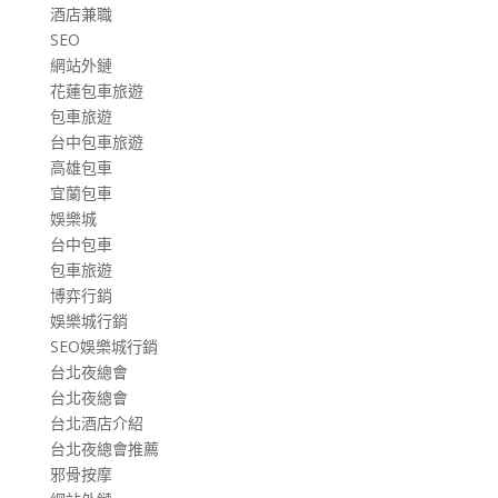
酒店兼職
SEO
網站外鏈
花蓮包車旅遊
包車旅遊
台中包車旅遊
高雄包車
宜蘭包車
娛樂城
台中包車
包車旅遊
博弈行銷
娛樂城行銷
SEO娛樂城行銷
台北夜總會
台北夜總會
台北酒店介紹
台北夜總會推薦
邪骨按摩