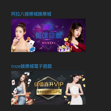
阿拉八娛樂城娛樂城
tnze娛樂城電子遊戲