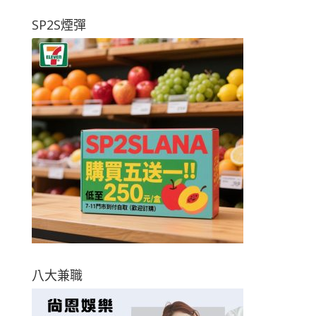
SP2S煙彈
八大兼職