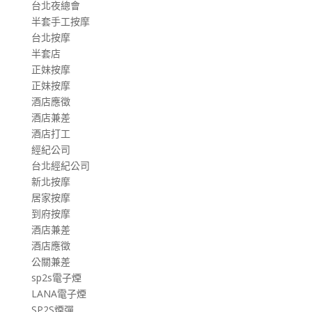
台北夜總會
半套手工按摩
台北按摩
半套店
正妹按摩
正妹按摩
酒店應徵
酒店兼差
酒店打工
經紀公司
台北經紀公司
新北按摩
居家按摩
到府按摩
酒店兼差
酒店應徵
公關兼差
sp2s電子煙
LANA電子煙
SP2S煙彈