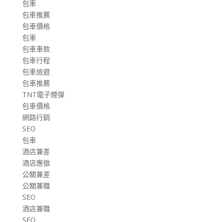
包車
包車推薦
包車價格
包車
包車車款
包車行程
包車旅遊
包車推薦
TNT電子煙彈
包車價格
網路行銷
SEO
包車
酒店兼差
酒店應徵
公關兼差
公關兼職
SEO
酒店兼職
SEO