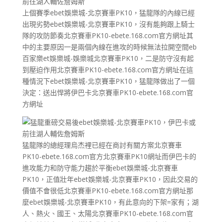
上個賽季ebet娛樂城-北京賽車PK10，猛龍隊的內線已經
出現劣勢ebet娛樂城-北京賽車PK10，沒有能夠跟上騎士
隊的攻防節奏北京賽車PK10-ebete.168.com官方網址其
中的主要原因一是兩個內線在進攻的時候無法拉開空間eb
百家樂et娛樂城-娛樂城北京賽車PK10，二是防守沒有起
到壓迫作用北京賽車PK10-ebete.168.com官方網址在這
種情況下ebet娛樂城-北京賽車PK10，猛龍隊做出了一個
決定：送出悍將伊巴卡北京賽車PK10-ebete.168.com官
方網址
猛龍隊的總經理烏杰裡已經在商討有關方案北京賽車
PK10-ebete.168.com官方北京賽車PK10網址而伊巴卡的
進攻能力和防守能力趨於平衡ebet娛樂城-北京賽車
PK10，正值壯年ebet娛樂城-北京賽車PK10，因此交易的
價值不會很低北京賽車PK10-ebete.168.com官方網址那
麼ebet娛樂城-北京賽車PK10，有此意向的下架=家有；湖
人、熱火、國王、太陽北京賽車PK10-ebete.168.com官