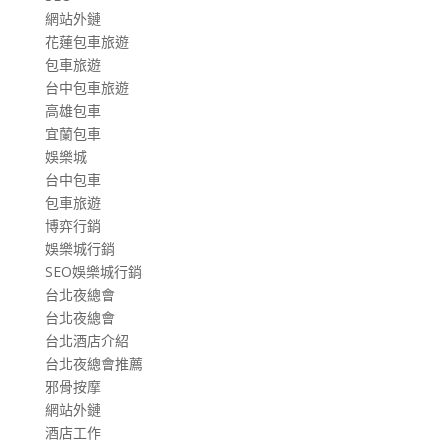
網站外鏈
花蓮包車旅遊
包車旅遊
台中包車旅遊
高雄包車
宜蘭包車
娛樂城
台中包車
包車旅遊
博弈行銷
娛樂城行銷
SEO娛樂城行銷
台北夜總會
台北夜總會
台北酒店介紹
台北夜總會推薦
邪骨按摩
網站外鏈
酒店工作