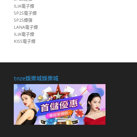
ILIA電子煙
SP2S電子煙
SP2S煙彈
LANA電子煙
ILIA電子煙
KISS電子煙
tnze娛樂城娛樂城