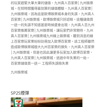
的玩家趕緊大筆大筆的儲值，九州真人百家樂│九州娛樂
城，在短時間獲得最划算的儲值體驗，九州真人百家樂│
九州娛樂城，因為這是歐博娛樂城本身的失誤，九州真人
百家樂│九州娛樂城，歐博娛樂城只好認賠。這種儲值買
一送一的失誤不知道甚麼時候還會出現，九州真人百九州
百家樂推薦家樂│九州娛樂城，讓玩家們非常期待，九州
真人百家樂│九州娛樂城九州線上娛樂城，聽到消息的線
上百家樂玩家業紛紛註冊加入歐博百家樂。該工程師雖然
造成歐博娛樂城極大九州百家樂的損失，九州真人百家樂
│九州娛樂城，但是也因此讓更多玩家加入歐博百家樂，
九州真人百家樂│九州娛樂城，逃過中年失業的一劫。
百家樂儲值買一送一 工程師失誤險失業
九州娛樂城
SP2S煙彈