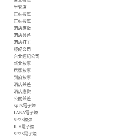
半套店
正妹按摩
正妹按摩
酒店應徵
酒店兼差
酒店打工
經紀公司
台北經紀公司
新北按摩
居家按摩
到府按摩
酒店兼差
酒店應徵
公關兼差
sp2s電子煙
LANA電子煙
SP2S煙彈
ILIA電子煙
SP2S電子煙