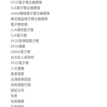
SP2S電子煙主機煙彈
ILIA電子煙主機煙彈
meha媚嗨電子煙主機煙彈
東京魔盒電子煙主機煙彈
電子煙官網
ILIA哩啞電子煙
ILIA電子煙
SP2S思博瑞電子煙
SP2S糖果
SWAG電子煙
台北私人招待所
SP2S電子煙
八大兼職
推拿按摩
台灣暗黑旅遊
尚奇網路行銷
經紀公司
包車
包車推薦
包車價格