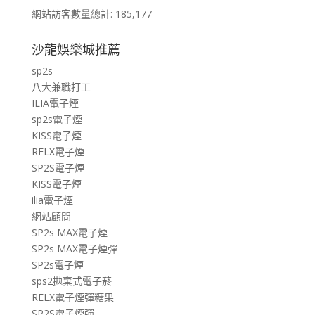
網站訪客數量總計:
185,177
沙龍娛樂城推薦
sp2s
八大兼職打工
ILIA電子煙
sp2s電子煙
KISS電子煙
RELX電子煙
SP2S電子煙
KISS電子煙
ilia電子煙
網站顧問
SP2s MAX電子煙
SP2s MAX電子煙彈
SP2s電子煙
sps2拋棄式電子菸
RELX電子煙彈糖果
SP2S電子煙彈