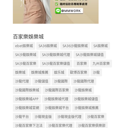
百家樂娛樂城
ebet娛樂城
SA36娛樂城
SA36沙龍娛樂城
SA娛樂城
SA沙龍娛樂城
SA沙龍娛樂城代理
SA沙龍娛樂城儲值
SA沙龍百家樂
SA沙龍百家樂儲值
百家樂
九州百家樂
娛樂城
娛樂城推薦
娱乐城
歐博百家樂
沙龍
沙龍代理
沙龍儲值
沙龍國際
沙龍國際代理
沙龍國際娛樂城
沙龍國際百家樂
沙龍娛樂城
沙龍娛樂城APP
沙龍娛樂城代理
沙龍娛樂城儲值
沙龍娛樂城官網
沙龍娛樂城平台
沙龍娛樂城推薦
沙龍平台
沙龍現金版
沙龍現金版代理
沙龍百家樂
沙龍百家樂下注法
沙龍百家樂代理
沙龍百家樂俱樂部