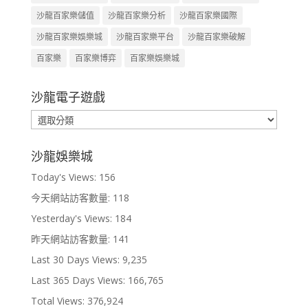
沙龍百家樂儲值
沙龍百家樂分析
沙龍百家樂國際
沙龍百家樂娛樂城
沙龍百家樂平台
沙龍百家樂破解
百家樂
百家樂博弈
百家樂娛樂城
沙龍電子遊戲
沙
龍
電
沙龍娛樂城
子
Today's Views:
156
遊
戲
今天網站訪客數量:
118
Yesterday's Views:
184
昨天網站訪客數量:
141
Last 30 Days Views:
9,235
Last 365 Days Views:
166,765
Total Views:
376,924