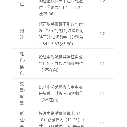
的注區以同時下注12個數
1:2
位
位（分別為1-12、 13-24
及25-36）
您可以將籌碼下到有”1st””
列
2nd””3rd”字樣的注區以同
1:2
注
時下注12個數字（分別為
1-34、2-35及3-36）
紅
投注中彩號碼將為紅色或
色/
黑色的，共投注18個數位
1:1
黑
（0不在內）
色
雙
投注中彩號碼將為單數或
數/
是雙數，共投注18個數位
1:1
單
（0不在內）
數
低
投注中彩號碼將算小（1-
注/
18）或是算大（19-36），
1:1
高
共十八個數位，0不是贏取