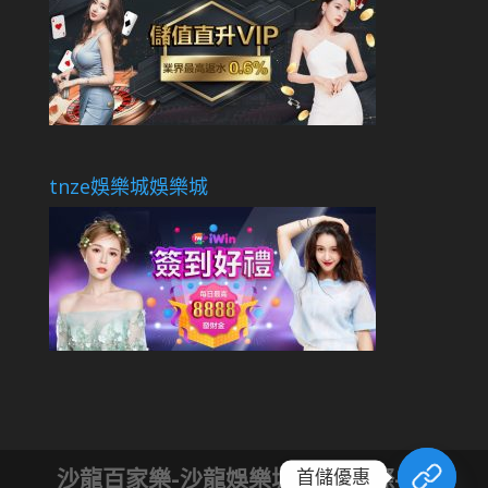
tnze娛樂城娛樂城
沙龍百家樂-沙龍娛樂城-沙龍國際-SA
首儲優惠