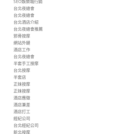
SEO娛樂城行銷
台北夜總會
台北夜總會
台北酒店介紹
台北夜總會推薦
邪骨按摩
網站外鏈
酒店工作
台北夜總會
半套手工按摩
台北按摩
半套店
正妹按摩
正妹按摩
酒店應徵
酒店兼差
酒店打工
經紀公司
台北經紀公司
新北按摩