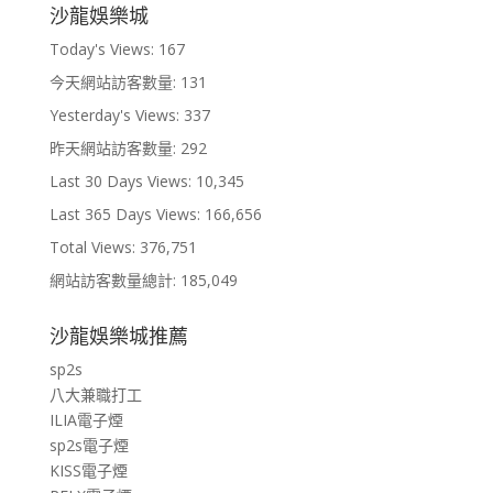
電
沙龍娛樂城
子
Today's Views:
167
遊
戲
今天網站訪客數量:
131
Yesterday's Views:
337
昨天網站訪客數量:
292
Last 30 Days Views:
10,345
Last 365 Days Views:
166,656
Total Views:
376,751
網站訪客數量總計:
185,049
沙龍娛樂城推薦
sp2s
八大兼職打工
ILIA電子煙
sp2s電子煙
KISS電子煙