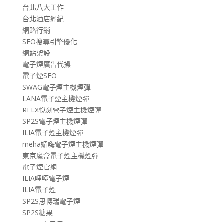
台北八大工作
台北酒店經紀
網路行銷
SEO搜尋引擎優化
網站架設
電子煙廣告代操
電子煙SEO
SWAG電子煙主機煙彈
LANA電子煙主機煙彈
RELX悅刻電子煙主機煙彈
SP2S電子煙主機煙彈
ILIA電子煙主機煙彈
meha媚嗨電子煙主機煙彈
東京魔盒電子煙主機煙彈
電子煙官網
ILIA哩啞電子煙
ILIA電子煙
SP2S思博瑞電子煙
SP2S糖果