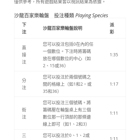
僅供參考，所有遊戲結果皆以視訊結果為依據。
沙龍百家樂輪盤 投注種類
Playing Species
下
派
沙龍百家樂輪盤說明
注
彩
您可以投注包括0在內的任
直
一個數位。下注時將籌碼
接
1:35
放在哪個數位的中心（如
注
2、15或36）
您可以投注於兩個號碼之
分
間的格線上（如1和2，或
1:17
注
35和36）
您可以投注三個號碼。將
街
籌碼壓在輪盤桌上有三個
1:11
注
數位那一行頂部的那條邊
線上即可（如1、2和3）
三
您可以投注於0、1、2或
1:11