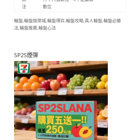
注
數位
輪盤,輪盤娛樂城,輪盤博弈,輪盤攻略,真人輪盤,輪盤必勝
法,輪盤推薦,輪盤心法
SP2S煙彈