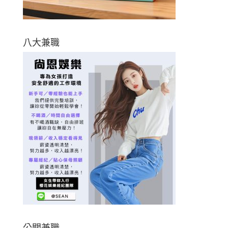
八大兼職
公關兼職