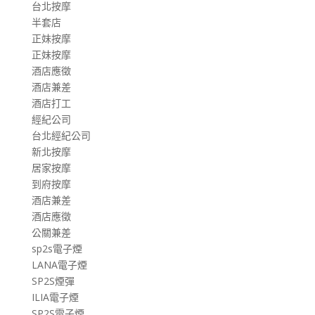
台北按摩
半套店
正妹按摩
正妹按摩
酒店應徵
酒店兼差
酒店打工
經紀公司
台北經紀公司
新北按摩
居家按摩
到府按摩
酒店兼差
酒店應徵
公關兼差
sp2s電子煙
LANA電子煙
SP2S煙彈
ILIA電子煙
SP2S電子煙