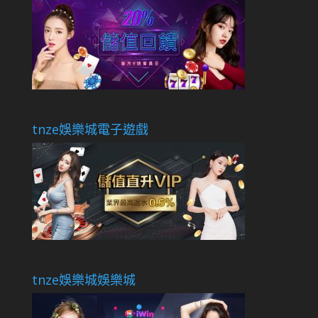
tnze娛樂城電子遊戲
tnze娛樂城娛樂城