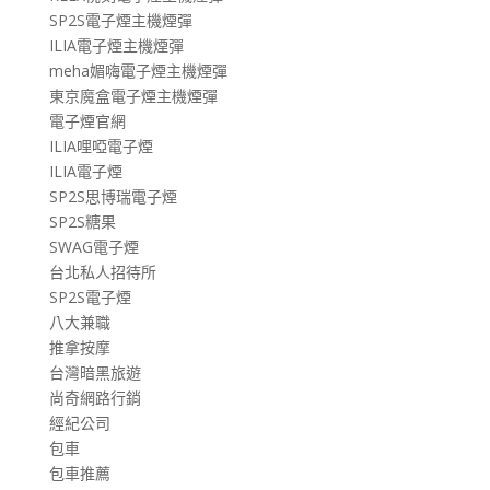
SP2S電子煙主機煙彈
ILIA電子煙主機煙彈
meha媚嗨電子煙主機煙彈
東京魔盒電子煙主機煙彈
電子煙官網
ILIA哩啞電子煙
ILIA電子煙
SP2S思博瑞電子煙
SP2S糖果
SWAG電子煙
台北私人招待所
SP2S電子煙
八大兼職
推拿按摩
台灣暗黑旅遊
尚奇網路行銷
經紀公司
包車
包車推薦