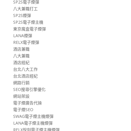
SP2S電子煙彈
八大兼職打工
SP2S煙彈
SP2S電子煙主機
東京魔盒電子煙彈
LANA煙彈
RELX電子煙彈
酒店兼職
八大兼職
酒店經紀
台北八大工作
台北酒店經紀
網路行銷
SEO搜尋引擎優化
網站架設
電子煙廣告代操
電子煙SEO
SWAG電子煙主機煙彈
LANA電子煙主機煙彈
RELX悅刻電子煙主機煙彈