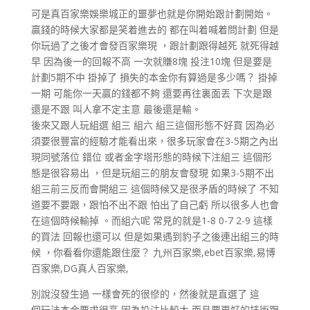
可是真百家樂娛樂城正的噩夢也就是你開始跟計劃開始。
贏錢的時候大家都是笑着進去的 都在叫着喊着問計劃 但是
你玩過了之後才會發百家樂現 ，跟計劃跟得越死 就死得越
早 因為後一的回報不高 一次就賺8塊 投注10塊 但是要是
計劃5期不中 掛掉了 損失的本金你有算過是多少嗎？ 掛掉
一期 可能你一天贏的錢都不夠 還要再往裏面丟 下次是跟
還是不跟 叫人拿不定主意 最後還是輸。
後來又跟人玩組選 組三 組六 組三這個形態不好買 因為必
須要很豐富的經驗才能看出來，很多玩家會在3-5期之內出
現同號落位 錯位 或者金字塔形態的時候下注組三 這個形
態是很容易出 ，但是玩組三的朋友會發現 如果3-5期不出
組三前三反而會開組三 這個時候又是很矛盾的時候了 不知
道要不要跟，跟怕不出不跟 怕出了自己虧 所以很多人也會
在這個時候輸掉 。而組六呢 常見的就是1-8 0-7 2-9 這樣
的買法 回報也還可以 但是如果遇到豹子之後連出組三的時
候 ，你看看你還能跟住麼？ 九州百家樂,ebet百家樂,易博
百家樂,DG真人百家樂,
別說沒發生過 一樣會死的很慘的，然後就是直選了 這
個玩法本金要求很高 因為投注比較大 而且要更好的技術跟