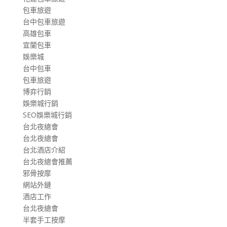
包車旅遊
台中包車旅遊
高雄包車
宜蘭包車
娛樂城
台中包車
包車旅遊
博弈行銷
娛樂城行銷
SEO娛樂城行銷
台北夜總會
台北夜總會
台北酒店介紹
台北夜總會推薦
邪骨按摩
網站外鏈
酒店工作
台北夜總會
半套手工按摩