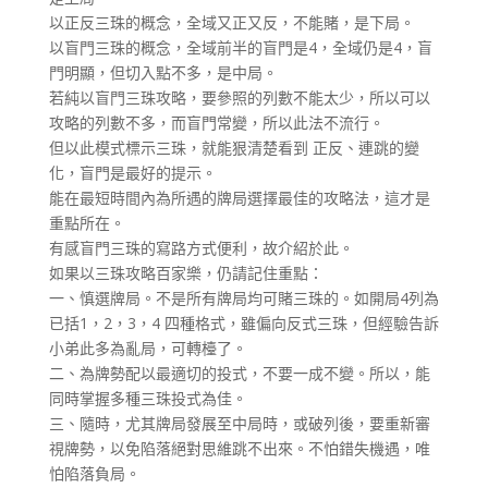
以正反三珠的概念，全域又正又反，不能賭，是下局。
以盲門三珠的概念，全域前半的盲門是4，全域仍是4，盲
門明顯，但切入點不多，是中局。
若純以盲門三珠攻略，要參照的列數不能太少，所以可以
攻略的列數不多，而盲門常變，所以此法不流行。
但以此模式標示三珠，就能狠清楚看到 正反、連跳的變
化，盲門是最好的提示。
能在最短時間內為所遇的牌局選擇最佳的攻略法，這才是
重點所在。
有感盲門三珠的寫路方式便利，故介紹於此。
如果以三珠攻略百家樂，仍請記住重點：
一、慎選牌局。不是所有牌局均可賭三珠的。如開局4列為
已括1，2，3，4 四種格式，雖偏向反式三珠，但經驗告訴
小弟此多為亂局，可轉檯了。
二、為牌勢配以最適切的投式，不要一成不變。所以，能
同時掌握多種三珠投式為佳。
三、隨時，尤其牌局發展至中局時，或破列後，要重新審
視牌勢，以免陷落絕對思維跳不出來。不怕錯失機遇，唯
怕陷落負局。