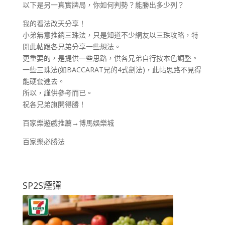
以下是另一真實牌局，你如何判勢？能勝出多少列？
我的看法改天分享！
小弟無意推銷三珠法，只是知道不少網友以三珠攻略，特
開此帖跟各兄弟分享一些想法。
更重要的，是提供一些思路，供各兄弟自行按本色調整。
一些三珠法(如BACCARAT兄的4式劍法)，此帖思路不見得
能硬套進去。
所以，謹供參考而已。
祝各兄弟旗開得勝！
百家樂遊戲推薦→博馬娛樂城
百家樂必勝法
SP2S煙彈