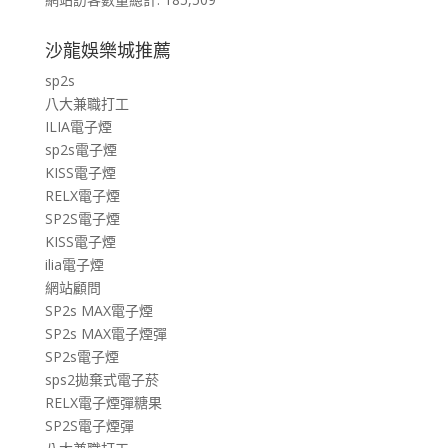
沙龍娛樂城推薦
sp2s
八大兼職打工
ILIA電子煙
sp2s電子煙
KISS電子煙
RELX電子煙
SP2S電子煙
KISS電子煙
ilia電子煙
網站顧問
SP2s MAX電子煙
SP2s MAX電子煙彈
SP2s電子煙
sps2拋棄式電子菸
RELX電子煙彈糖果
SP2S電子煙彈