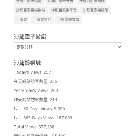
沙龍百家樂儲值
沙龍百家樂分析
沙龍百家樂國際
沙龍百家樂娛樂城
沙龍百家樂平台
沙龍百家樂破解
百家樂
百家樂博弈
百家樂娛樂城
沙龍電子遊戲
沙
龍
電
沙龍娛樂城
子
Today's Views:
257
遊
戲
今天網站訪客數量:
236
Yesterday's Views:
263
昨天網站訪客數量:
214
Last 30 Days Views:
9,096
Last 365 Days Views:
167,069
Total Views:
377,288
網站訪客數量總計:
185,509