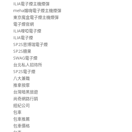
ILIA電子煙主機煙彈
meha媚嗨電子煙主機煙彈
東京魔盒電子煙主機煙彈
電子煙官網
ILIA哩啞電子煙
ILIA電子煙
SP2S思博瑞電子煙
SP2S糖果
SWAG電子煙
台北私人招待所
SP2S電子煙
八大兼職
推拿按摩
台灣暗黑旅遊
尚奇網路行銷
經紀公司
包車
包車推薦
包車價格