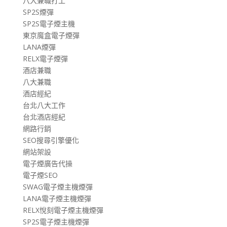
八大兼職打工
SP2S煙彈
SP2S電子煙主機
東京魔盒電子煙彈
LANA煙彈
RELX電子煙彈
酒店兼職
八大兼職
酒店經紀
台北八大工作
台北酒店經紀
網路行銷
SEO搜尋引擎優化
網站架設
電子煙廣告代操
電子煙SEO
SWAG電子煙主機煙彈
LANA電子煙主機煙彈
RELX悅刻電子煙主機煙彈
SP2S電子煙主機煙彈