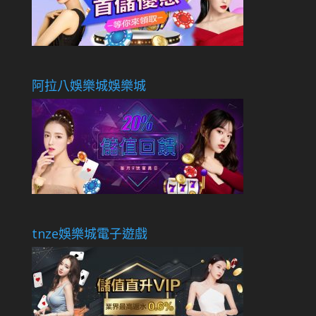
阿拉八娛樂城娛樂城
tnze娛樂城電子遊戲