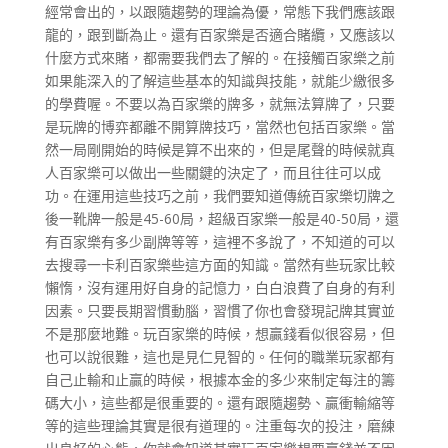
經常會出的，以跟隨趨勢的理論為優，常態下我們應該跟
龍的，跟到斷為止。還有百家樂是否適合賭纜，又應該以
什麼方式來賭，都需要我們去了解的。在接觸百家樂之前
如果能深入的了解這些基本的知識與技能，就能少繳很多
的學費喔。不要以為百家樂的牌多，就無法算牌了，只要
是玩牌的博弈都離不開算牌技巧，當然也包括百家樂。當
然一局剛開始的時候是算不出來的，但是尾聲的時候就真
人百家樂可以做出一些關鍵的決定了，而且往往可以成
功。在運用這些技巧之前，我們要知道傳統百家樂切牌之
後一靴牌一般是45-60局，超級百家樂一般是40-50局，還
有百家樂有多少副牌等等，這裡不多說了，不知道的可以
去搜尋一卡利百家樂些這方面的知識。當然有些玩家比較
懶惰，沒有運用好自身的記憶力，白白浪費了自身的有利
因素。只要長期習慣動腦，習慣了你也會發現記牌其實並
不是那麼地難。玩百家樂的時候，想贏錢看似很容易，但
也可以說很難，這也是見仁見智的。任何的職業玩家都有
自己止輸和止贏的時候，根據本金的多少來制定每注的籌
碼大小，這些都是很重要的。還有跟隨趨勢、贏衝輸縮等
等的這些理論其實是很有道理的。注重每次的投注，磨練