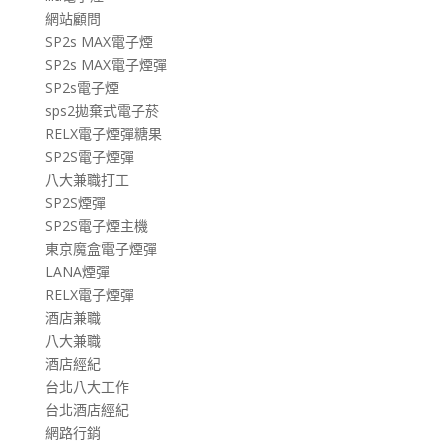
網站顧問
SP2s MAX電子煙
SP2s MAX電子煙彈
SP2s電子煙
sps2拋棄式電子菸
RELX電子煙彈糖果
SP2S電子煙彈
八大兼職打工
SP2S煙彈
SP2S電子煙主機
東京魔盒電子煙彈
LANA煙彈
RELX電子煙彈
酒店兼職
八大兼職
酒店經紀
台北八大工作
台北酒店經紀
網路行銷