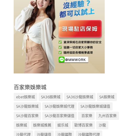
百家樂娛樂城
ebet娛樂城
SA36娛樂城
SA36沙龍娛樂城
SA娛樂城
SA沙龍娛樂城
SA沙龍娛樂城代理
SA沙龍娛樂城儲值
SA沙龍百家樂
SA沙龍百家樂儲值
百家樂
九州百家樂
娛樂城
娛樂城推薦
娱乐城
歐博百家樂
沙龍
沙龍代理
沙龍儲值
沙龍國際
沙龍國際代理