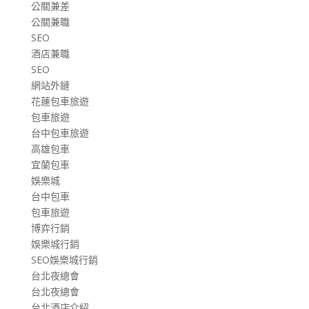
公關兼差
公關兼職
SEO
酒店兼職
SEO
網站外鏈
花蓮包車旅遊
包車旅遊
台中包車旅遊
高雄包車
宜蘭包車
娛樂城
台中包車
包車旅遊
博弈行銷
娛樂城行銷
SEO娛樂城行銷
台北夜總會
台北夜總會
台北酒店介紹