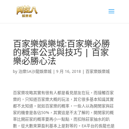
百家樂娛樂城:百家樂必勝
的概率公式與技巧 | 百家
樂必勝心法
by
泊樂SA沙龍娛樂城
|
9 月 16, 2018
|
百家樂娛樂城
百家樂攻略其實有很有人都是看見朋友在玩，而接觸百家
樂的，只知道百家樂大概的玩法，其它很多基本知識其實
都不太知道。就如百家樂的概率，一些人以為開閒家與莊
家的機會是各佔50%，其實這是不太了解的，開閒家的概
率比開莊家的概率要再小一點點，而扣除莊家抽水的趴
數，從大數來算盈利基本上是對等的。EA平台的長龍也是