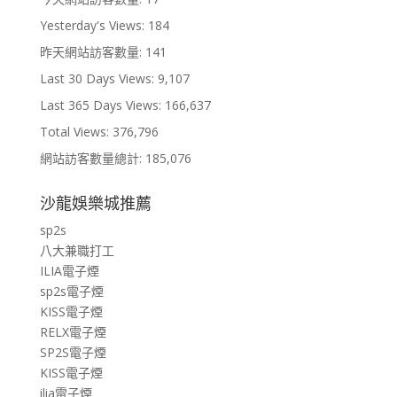
Yesterday's Views:
184
昨天網站訪客數量:
141
Last 30 Days Views:
9,107
Last 365 Days Views:
166,637
Total Views:
376,796
網站訪客數量總計:
185,076
沙龍娛樂城推薦
sp2s
八大兼職打工
ILIA電子煙
sp2s電子煙
KISS電子煙
RELX電子煙
SP2S電子煙
KISS電子煙
ilia電子煙