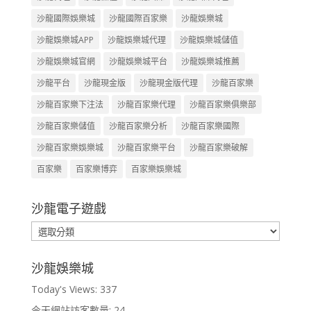
沙龍國際娛樂城
沙龍國際百家樂
沙龍娛樂城
沙龍娛樂城APP
沙龍娛樂城代理
沙龍娛樂城儲值
沙龍娛樂城官網
沙龍娛樂城平台
沙龍娛樂城推薦
沙龍平台
沙龍現金版
沙龍現金版代理
沙龍百家樂
沙龍百家樂下注法
沙龍百家樂代理
沙龍百家樂俱樂部
沙龍百家樂儲值
沙龍百家樂分析
沙龍百家樂國際
沙龍百家樂娛樂城
沙龍百家樂平台
沙龍百家樂破解
百家樂
百家樂博弈
百家樂娛樂城
沙龍電子遊戲
沙
龍
電
沙龍娛樂城
子
Today's Views:
337
遊
戲
今天網站訪客數量:
24