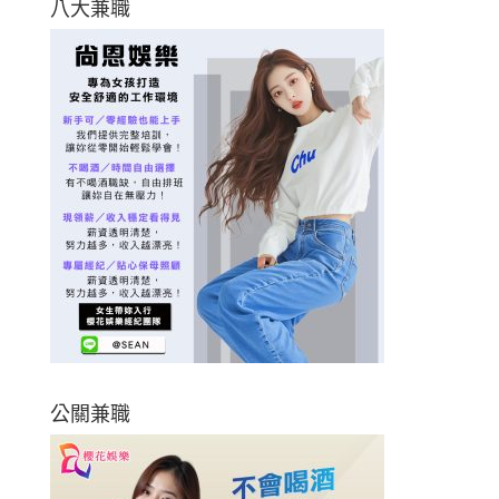
八大兼職
公關兼職