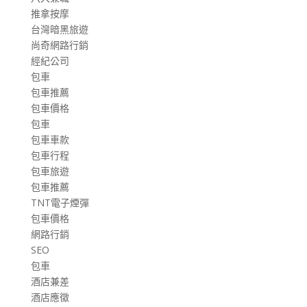
推拿按摩
台灣暗黑旅遊
尚奇網路行銷
經紀公司
包車
包車推薦
包車價格
包車
包車車款
包車行程
包車旅遊
包車推薦
TNT電子煙彈
包車價格
網路行銷
SEO
包車
酒店兼差
酒店應徵