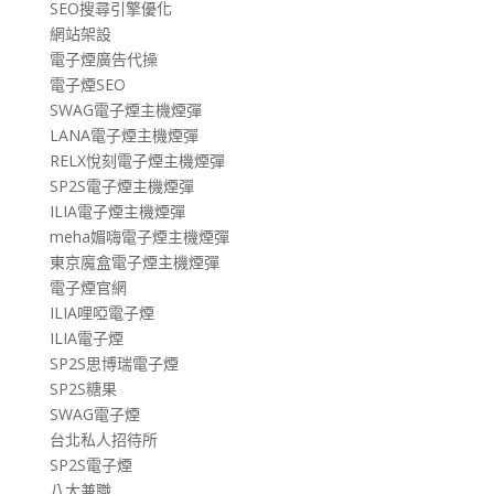
SEO搜尋引擎優化
網站架設
電子煙廣告代操
電子煙SEO
SWAG電子煙主機煙彈
LANA電子煙主機煙彈
RELX悅刻電子煙主機煙彈
SP2S電子煙主機煙彈
ILIA電子煙主機煙彈
meha媚嗨電子煙主機煙彈
東京魔盒電子煙主機煙彈
電子煙官網
ILIA哩啞電子煙
ILIA電子煙
SP2S思博瑞電子煙
SP2S糖果
SWAG電子煙
台北私人招待所
SP2S電子煙
八大兼職