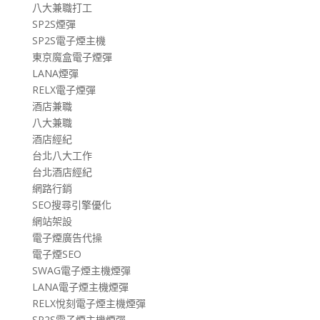
八大兼職打工
SP2S煙彈
SP2S電子煙主機
東京魔盒電子煙彈
LANA煙彈
RELX電子煙彈
酒店兼職
八大兼職
酒店經紀
台北八大工作
台北酒店經紀
網路行銷
SEO搜尋引擎優化
網站架設
電子煙廣告代操
電子煙SEO
SWAG電子煙主機煙彈
LANA電子煙主機煙彈
RELX悅刻電子煙主機煙彈
SP2S電子煙主機煙彈