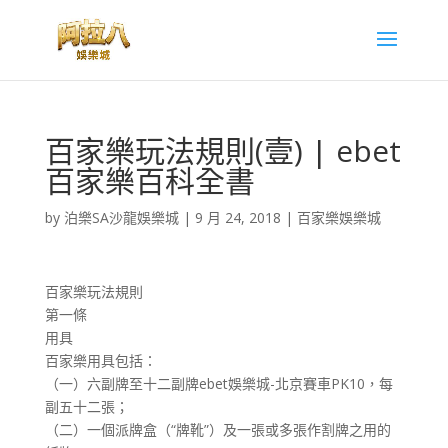
百家樂玩法規則(壹) | ebet
百家樂百科全書
by
泊樂SA沙龍娛樂城
|
9 月 24, 2018
|
百家樂娛樂城
百家樂玩法規則
第一條
用具
百家樂用具包括：
（一）六副牌至十二副牌ebet娛樂城-北京賽車PK10，每
副五十二張；
（二）一個派牌盒（“牌靴”）及一張或多張作割牌之用的