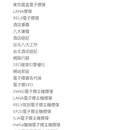
東京魔盒電子煙彈
LANA煙彈
RELX電子煙彈
酒店兼職
八大兼職
酒店經紀
台北八大工作
台北酒店經紀
網路行銷
SEO搜尋引擎優化
網站架設
電子煙廣告代操
電子煙SEO
SWAG電子煙主機煙彈
LANA電子煙主機煙彈
RELX悅刻電子煙主機煙彈
SP2S電子煙主機煙彈
ILIA電子煙主機煙彈
meha媚嗨電子煙主機煙彈