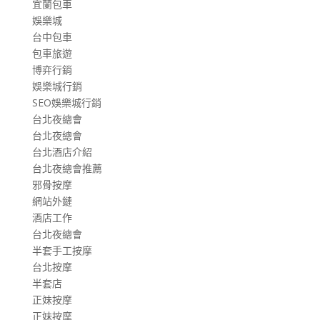
宜蘭包車
娛樂城
台中包車
包車旅遊
博弈行銷
娛樂城行銷
SEO娛樂城行銷
台北夜總會
台北夜總會
台北酒店介紹
台北夜總會推薦
邪骨按摩
網站外鏈
酒店工作
台北夜總會
半套手工按摩
台北按摩
半套店
正妹按摩
正妹按摩