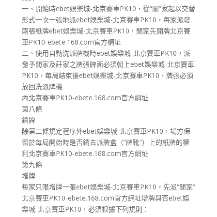
一、開始時ebet娛樂城-北京賽車PK10，從“閒”家起以交替
形式一次一張地派ebet娛樂城-北京賽車PK10，每家派發
兩張紙牌ebet娛樂城-北京賽車PK10，閒家先開牌北京賽
車PK10-ebete.168.com官方網址
二、使用自動洗派牌機時ebet娛樂城-北京賽車PK10，派
發予閒家及莊家之牌張牌面必須朝上ebet娛樂城-北京賽車
PK10，每局結束後ebet娛樂城-北京賽車PK10，牌張必須
放回洗派牌機
內北京賽車PK10-ebete.168.com官方網址
第八條
銷牌
除第二條規定程序外ebet娛樂城-北京賽車PK10，場方保
留於每局開始時是否銷去派牌盒（“牌靴”）上的紙牌的權
利北京賽車PK10-ebete.168.com官方網址
第九條
增牌
每家只限增牌一張ebet娛樂城-北京賽車PK10，先派“閒家”
北京賽車PK10-ebete.168.com官方網址增牌與否ebet娛
樂城-北京賽車PK10，必須根據下列規則：