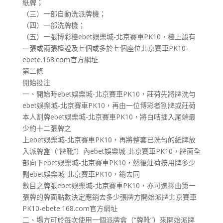
紙牌；
（三）一部自動洗派牌機；
（四）一部洗牌機；
（五）一張博彩檯ebet娛樂城-北京賽車PK10，檯上設有
一張或兩張檯證及七個或多於七個座位北京賽車PK10-
ebete.168.com官方網址
第二條
開始投注
一、開始時ebet娛樂城-北京賽車PK10，莊荷先將牌洗勻
ebet娛樂城-北京賽車PK10，再由一位博彩者割牌或莊荷
本人割牌ebet娛樂城-北京賽車PK10，將白咭插入尾端最
少約十二張牌之
上ebet娛樂城-北京賽車PK10，再將整套已洗勻的紙牌放
入派牌盒（“牌靴”）內ebet娛樂城-北京賽車PK10，牌面全
部向下ebet娛樂城-北京賽車PK10，然後莊荷按用牌多少
副ebet娛樂城-北京賽車PK10，銷去同
數目之牌張ebet娛樂城-北京賽車PK10，亦可選擇由第一
張牌的牌面點數決定應銷去多少張牌方開始派牌北京賽車
PK10-ebete.168.com官方網址
二、場方可於每次使用一個派牌盒（“牌靴”）來開始派牌