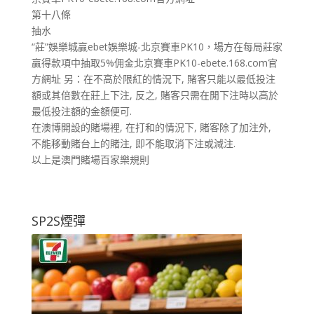
第十八條
抽水
“莊”娛樂城贏ebet娛樂城-北京賽車PK10，場方在每局莊家
贏得款項中抽取5%佣金北京賽車PK10-ebete.168.com官
方網址 另：在不高於限紅的情況下, 賭客只能以最低投注
額或其倍數在莊上下注, 反之, 賭客只需在閒下注時以高於
最低投注額的金額便可.
在澳博開設的賭場裡, 在打和的情況下, 賭客除了加注外,
不能移動賭台上的賭注, 即不能取消下注或減注.
以上是澳門賭場百家樂規則
SP2S煙彈