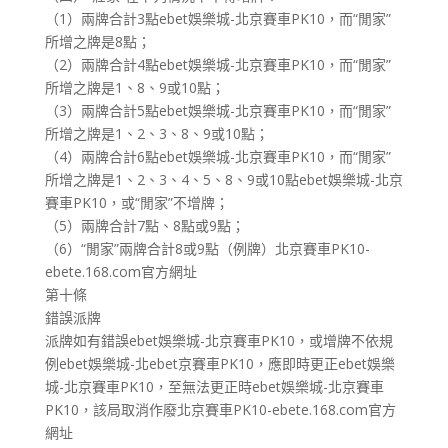
（1）兩牌合計3點ebet娛樂城-北京賽車PK10，而“閒家”
所增之牌是8點；
（2）兩牌合計4點ebet娛樂城-北京賽車PK10，而“閒家”
所增之牌是1、8、9或10點；
（3）兩牌合計5點ebet娛樂城-北京賽車PK10，而“閒家”
所增之牌是1、2、3、8、9或10點；
（4）兩牌合計6點ebet娛樂城-北京賽車PK10，而“閒家”
所增之牌是1、2、3、4、5、8、9或10點ebet娛樂城-北京
賽車PK10，或“閒家”不增牌；
（5）兩牌合計7點、8點或9點；
（6）“閒家”兩牌合計8或9點（例牌）北京賽車PK10-
ebete.168.com官方網址
第十條
錯誤派牌
派牌如有錯誤ebet娛樂城-北京賽車PK10，或增牌不依規
例ebet娛樂城-北ebet京賽車PK10，應即時更正ebet娛樂
城-北京賽車PK10，至無法更正時ebet娛樂城-北京賽車
PK10，該局取消作廢北京賽車PK10-ebete.168.com官方
網址