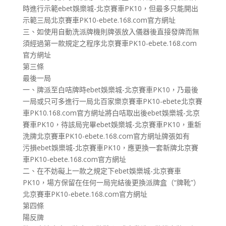
時進行示範ebet娛樂城-北京賽車PK10，但最多只能開出
示範三局北京賽車PK10-ebete.168.com官方網址
三、如使用自動洗派牌機則牌張放入儀器後直接發牌而無
須經過第一款規定之程序北京賽車PK10-ebete.168.com
官方網址
第三條
最後一局
一、牌派至白咭牌時ebet娛樂城-北京賽車PK10，乃最後
一局或只可多進行一局北百家樂京賽車PK10-ebete北京賽
車PK10.168.com官方網址將白咭取出後ebet娛樂城-北京
賽車PK10，待該局完畢ebet娛樂城-北京賽車PK10，重新
洗牌北京賽車PK10-ebete.168.com官方網址牌張如有
污損ebet娛樂城-北京賽車PK10，應更換一套新牌北京賽
車PK10-ebete.168.com官方網址
二、在不妨礙上一款之規定下ebet娛樂城-北京賽車
PK10，場方保留在任何一局完結後更換派牌盒（“牌靴”）
北京賽車PK10-ebete.168.com官方網址
第四條
陽反牌