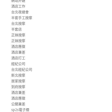
網站外鏈
酒店工作
台北夜總會
半套手工按摩
台北按摩
半套店
正妹按摩
正妹按摩
酒店應徵
酒店兼差
酒店打工
經紀公司
台北經紀公司
新北按摩
居家按摩
到府按摩
酒店兼差
酒店應徵
公關兼差
sp2s電子煙