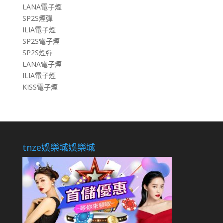
LANA電子煙
SP2S煙彈
ILIA電子煙
SP2S電子煙
SP2S煙彈
LANA電子煙
ILIA電子煙
KISS電子煙
tnze娛樂城娛樂城