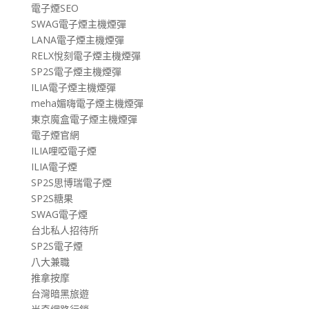
電子煙SEO
SWAG電子煙主機煙彈
LANA電子煙主機煙彈
RELX悅刻電子煙主機煙彈
SP2S電子煙主機煙彈
ILIA電子煙主機煙彈
meha媚嗨電子煙主機煙彈
東京魔盒電子煙主機煙彈
電子煙官網
ILIA哩啞電子煙
ILIA電子煙
SP2S思博瑞電子煙
SP2S糖果
SWAG電子煙
台北私人招待所
SP2S電子煙
八大兼職
推拿按摩
台灣暗黑旅遊