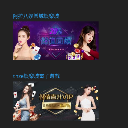
阿拉八娛樂城娛樂城
tnze娛樂城電子遊戲