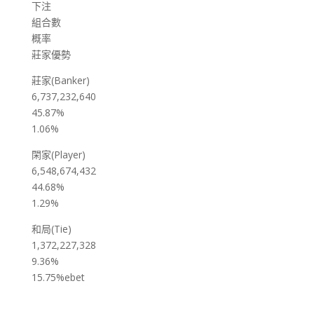
下注
組合數
概率
莊家優勢
莊家(Banker)
6,737,232,640
45.87%
1.06%
閑家(Player)
6,548,674,432
44.68%
1.29%
和局(Tie)
1,372,227,328
9.36%
15.75%ebet