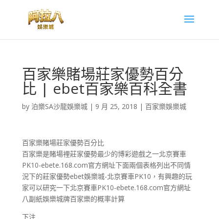
百家樂賭場莊家優勢百分
比 | ebet百家樂百科全書
by
泊樂SA沙龍娛樂城
|
9 月 25, 2018
|
百家樂娛樂城
百家樂賭場莊家優勢百分比
百家樂是賭場裡莊家優勢最少的博彩遊戲之一北京賽車
PK10-ebete.168.com官方網址下面兩個表格列出不同情
況下的莊家優勢ebet娛樂城-北京賽車PK10，有興趣的玩
家可以研究一下北京賽車PK10-ebete.168.com官方網址
八副紙娛樂城牌百家樂的概率計算
下注