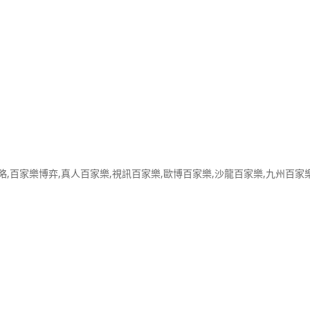
略,百家樂博弈,真人百家樂,視訊百家樂,歐博百家樂,沙龍百家樂,九州百家樂