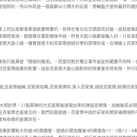
是相同的，所以你若是一個喜歡以小搏大的玩家，那輪盤才是你最好的選
桌上的玩家都會拿張紙畫啊畫的，有時也會左右交頭接耳討論，這就是看
家隨時查詢，劉德華在電影賭俠中說，所有大路小路都是騙人的，只有長
家樂大路小路，確實是透卡利百家樂過統計學的原理形成，在理線上百家
來則只能算是「間接的推測」，而當你對於獨立事件設定的範圍不同時，
對百家樂結果的影響，這些百家樂大路小路對你的效果會非常有限，外行
,百家樂破解,百家樂攻略,百家樂博弈,真人百家樂,視訊百家樂,歐博百家樂
進大把鈔票，21點算牌的方式是將每張現出來的牌設定牌值，加總後若出
在百家樂也是成立的，我們前面提過，百家樂中由於莊家和閒家補牌規則
會有些微的差異存在。
果影響較大的是4的周圍號，經過計算加權後4的牌值為+3、3為+2、A