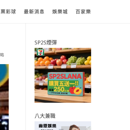
彩票彩球
最新消息
娛樂城
百家樂
SP2S煙彈
攻略
八大兼職