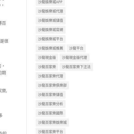
沙龍娛樂城APP
0，
沙龍娛樂城代理
沙龍娛樂城儲值
博百
沙龍娛樂城官網
沙龍娛樂城平台
這是很
沙龍娛樂城推薦
沙龍平台
沙龍現金版
沙龍現金版代理
的，
沙龍百家樂
沙龍百家樂下注法
的期
沙龍百家樂代理
沙龍百家樂俱樂部
樂,
沙龍百家樂儲值
沙龍百家樂分析
沙龍百家樂國際
多
沙龍百家樂娛樂城
沙龍百家樂平台
外的