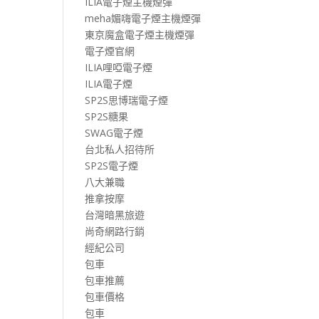
ILIA電子煙主機煙彈
meha媚嗨電子煙主機煙彈
東京魔盒電子煙主機煙彈
電子煙官網
ILIA哩啞電子煙
ILIA電子煙
SP2S思博瑞電子煙
SP2S糖果
SWAG電子煙
台北私人招待所
SP2S電子煙
八大兼職
推拿按摩
台灣暗黑旅遊
尚奇網路行銷
經紀公司
包車
包車推薦
包車價格
包車