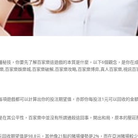
種秘技，你要先了解百家樂這遊戲的本質是什麼，以下6個觀念，是你在
,百家樂娛樂城,百家樂破解,百家樂攻略,百家樂博弈,真人百家樂,視訊百
每項遊戲都可以計算出你的投注期望值，亦即你每投注1元可以回收的金
是在其公平性，百家樂中並沒有所謂通殺這回事，開出和局，原本的壓莊
元回收期望值是98.8元，其他像21點的賭場優勢是2%，而在亞洲賭場較