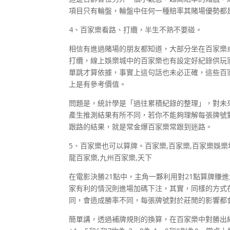
項目只有輪盤，輪盤中任何一種賠率其賭場優勢都
4、百家樂看路、打纜，半生不熟不要碰。
相信有進過賭場的朋友都知道，大部分坐在百家樂
打纜，線上娛樂城中的百家樂也有設定好紀錄供玩
單跳才算依據，事實上這句話也未必正確，這些百
上是有參考價值。
問題是，統計學是「過往累積紀錄的整理」，對未
產生推測結果有所不同，若你不能夠理解每張牌號
跟路的結果，就是常金爆百家樂常跟到迷路。
5、百家樂也可以算牌。百家樂,百家樂,百家樂娛樂城
龍百家樂,九州百家樂,天下
在電影決勝21點中，主角一夥利用對21點算牌賺
家有利的情況則進場加碼下注，其實，同樣的方式
同，會造成勝率不同，每張牌號對於莊閒的影響都
簡單講，透過補牌規則的換算，在百家樂中對勝出結