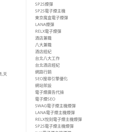
SP2S煙彈
SP2S電子煙主機
東京魔盒電子煙彈
LANA煙彈
RELX電子煙彈
酒店兼職
八大兼職
酒店經紀
台北八大工作
台北酒店經紀
網路行銷
,天
SEO搜尋引擎優化
網站架設
電子煙廣告代操
電子煙SEO
SWAG電子煙主機煙彈
LANA電子煙主機煙彈
RELX悅刻電子煙主機煙彈
SP2S電子煙主機煙彈