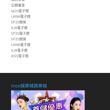
公關兼差
sp2s電子煙
LANA電子煙
SP2S煙彈
ILIA電子煙
SP2S電子煙
SP2S煙彈
LANA電子煙
ILIA電子煙
KISS電子煙
tnze娛樂城娛樂城