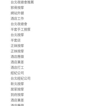
台北夜總會推薦
邪骨按摩
網站外鏈
酒店工作
台北夜總會
半套手工按摩
台北按摩
半套店
正妹按摩
正妹按摩
酒店應徵
酒店兼差
酒店打工
經紀公司
台北經紀公司
新北按摩
居家按摩
到府按摩
酒店兼差
酒店應徵