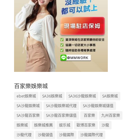
百家樂娛樂城
ebet娛樂城
SA36娛樂城
SA36沙龍娛樂城
SA娛樂城
SA沙龍娛樂城
SA沙龍娛樂城代理
SA沙龍娛樂城儲值
SA沙龍百家樂
SA沙龍百家樂儲值
百家樂
九州百家樂
娛樂城
娛樂城推薦
娱乐城
歐博百家樂
沙龍
沙龍代理
沙龍儲值
沙龍國際
沙龍國際代理