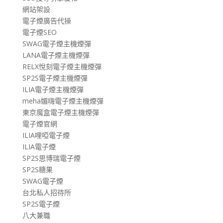
網站架設
電子煙廣告代操
電子煙SEO
SWAG電子煙主機煙彈
LANA電子煙主機煙彈
RELX悅刻電子煙主機煙彈
SP2S電子煙主機煙彈
ILIA電子煙主機煙彈
meha媚嗨電子煙主機煙彈
東京魔盒電子煙主機煙彈
電子煙官網
ILIA哩啞電子煙
ILIA電子煙
SP2S思博瑞電子煙
SP2S糖果
SWAG電子煙
台北私人招待所
SP2S電子煙
八大兼職