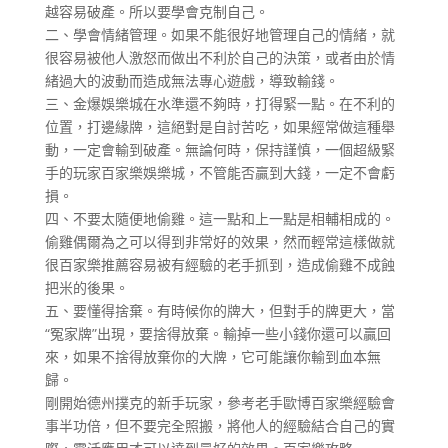
越容易破產。所以要學會克制自己。
二、學會情緒管理。如果不能很好地管理自己的情緒，就
很容易被他人激怒而做出不利於自己的決策，或者由於情
緒過大的波動而造成無法專心遊戲，導致輸錢。
三、金爆娛樂城在水準還不夠時，打得緊一點。在不利的
位置，打邊緣牌，這絕對是自討苦吃，如果經常做這種舉
動，一定會輸到破產。無論何時，保持謹慎，一個超級緊
手的玩家百家樂娛樂城，不管能否贏到大錢，一定不會虧
損。
四、不要太隨便地偷雞。這一點和上一點是相輔相成的。
偷雞偶爾為之可以得到非常好的效果，然而輕常這樣做就
很百家樂推薦容易被有經驗的老手抓到，造成偷雞不成蝕
把米的後果。
五、要懂得捨棄。有時候你的牌大，但對手的牌更大，當
“冤家牌”出現，要捨得放棄。輸掉一些小錢你還可以贏回
來，如果不捨得放棄你的大牌，它可能讓你輸到血本無
歸。
剛開始德州撲克的新手玩家，參考老手歐博百家樂經驗會
事半功倍，但不要完全照搬，將他人的經驗結合自己的實