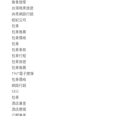
推拿按摩
台灣暗黑旅遊
尚奇網路行銷
經紀公司
包車
包車推薦
包車價格
包車
包車車款
包車行程
包車旅遊
包車推薦
TNT電子煙彈
包車價格
網路行銷
SEO
包車
酒店兼差
酒店應徵
公關兼差