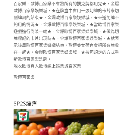
百家樂。歐博百家樂不會將所有的撲克牌都用完★，金爆
歐博百家樂娛樂城，★在牌盒中會用一張切牌的卡片來切
割牌局的結束★，金爆歐博百家樂娛樂城，★來避免牌不
夠用的情況★，金爆歐博百家樂娛樂城，★當歐博百家樂
遊戲進行到某一輪★，金爆歐博百家樂娛樂城，★做為切
牌標記的卡片出現時★，金爆歐博百家樂娛樂城，★就表
示該局歐博百家樂遊戲結束。歐博美女荷官會把所有牌收
在一起★，金爆歐博百家樂娛樂城，★按照規定的方式重
新歐博百家樂洗牌。
脫衣歐博真人歐博線上娛樂城百家樂
歐博百家樂
SP2S煙彈