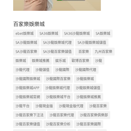
百家樂娛樂城
ebet娛樂城
SA36娛樂城
SA36沙龍娛樂城
SA娛樂城
SA沙龍娛樂城
SA沙龍娛樂城代理
SA沙龍娛樂城儲值
SA沙龍百家樂
SA沙龍百家樂儲值
百家樂
九州百家樂
娛樂城
娛樂城推薦
娱乐城
歐博百家樂
沙龍
沙龍代理
沙龍儲值
沙龍國際
沙龍國際代理
沙龍國際娛樂城
沙龍國際百家樂
沙龍娛樂城
沙龍娛樂城APP
沙龍娛樂城代理
沙龍娛樂城儲值
沙龍娛樂城官網
沙龍娛樂城平台
沙龍娛樂城推薦
沙龍平台
沙龍現金版
沙龍現金版代理
沙龍百家樂
沙龍百家樂下注法
沙龍百家樂代理
沙龍百家樂俱樂部
沙龍百家樂儲值
沙龍百家樂分析
沙龍百家樂國際