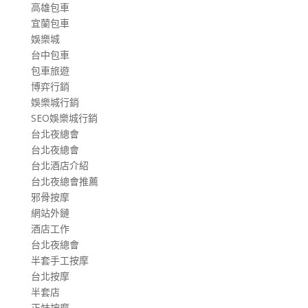
高雄包車
宜蘭包車
娛樂城
台中包車
包車旅遊
博弈行銷
娛樂城行銷
SEO娛樂城行銷
台北夜總會
台北夜總會
台北酒店介紹
台北夜總會推薦
邪骨按摩
網站外鏈
酒店工作
台北夜總會
半套手工按摩
台北按摩
半套店
正妹按摩