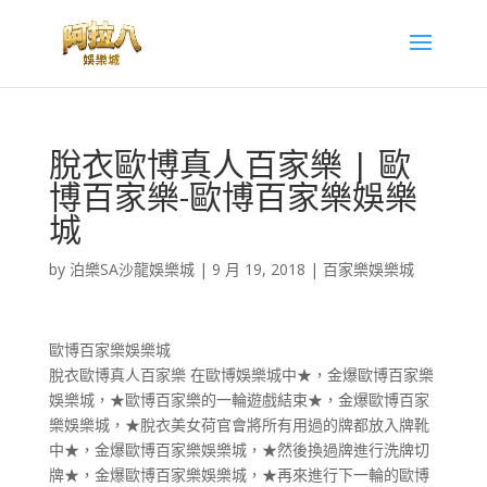
脫衣歐博真人百家樂 | 歐
博百家樂-歐博百家樂娛樂
城
by
泊樂SA沙龍娛樂城
|
9 月 19, 2018
|
百家樂娛樂城
歐博百家樂娛樂城
脫衣歐博真人百家樂 在歐博娛樂城中★，金爆歐博百家樂
娛樂城，★歐博百家樂的一輪遊戲結束★，金爆歐博百家
樂娛樂城，★脫衣美女荷官會將所有用過的牌都放入牌靴
中★，金爆歐博百家樂娛樂城，★然後換過牌進行洗牌切
牌★，金爆歐博百家樂娛樂城，★再來進行下一輪的歐博