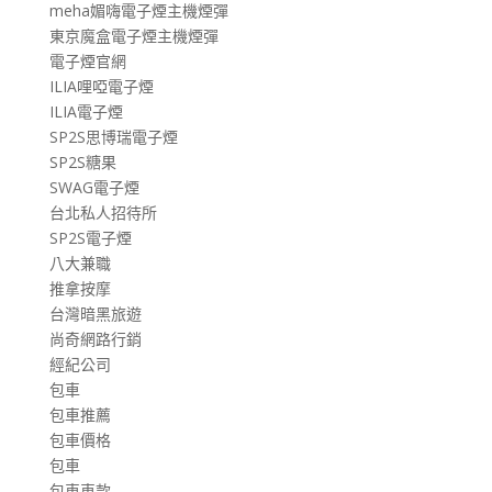
meha媚嗨電子煙主機煙彈
東京魔盒電子煙主機煙彈
電子煙官網
ILIA哩啞電子煙
ILIA電子煙
SP2S思博瑞電子煙
SP2S糖果
SWAG電子煙
台北私人招待所
SP2S電子煙
八大兼職
推拿按摩
台灣暗黑旅遊
尚奇網路行銷
經紀公司
包車
包車推薦
包車價格
包車
包車車款