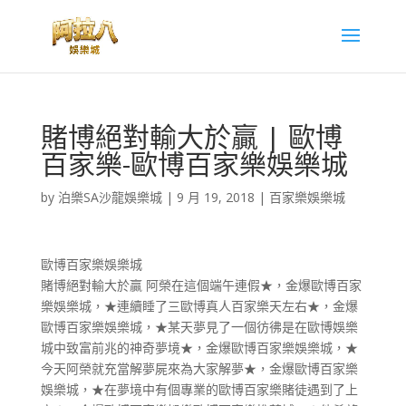
賭博絕對輸大於贏 | 歐博
百家樂-歐博百家樂娛樂城
by
泊樂SA沙龍娛樂城
|
9 月 19, 2018
|
百家樂娛樂城
歐博百家樂娛樂城
賭博絕對輸大於贏 阿榮在這個端午連假★，金爆歐博百家
樂娛樂城，★連續睡了三歐博真人百家樂天左右★，金爆
歐博百家樂娛樂城，★某天夢見了一個彷彿是在歐博娛樂
城中致富前兆的神奇夢境★，金爆歐博百家樂娛樂城，★
今天阿榮就充當解夢屍來為大家解夢★，金爆歐博百家樂
娛樂城，★在夢境中有個專業的歐博百家樂賭徒遇到了上