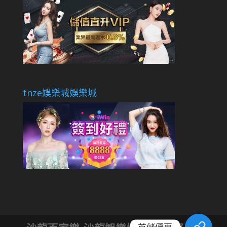
tnze娛樂城娛樂城