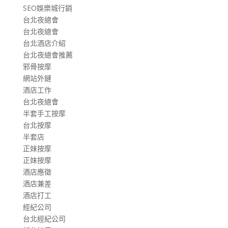
SEO娛樂城行銷
台北夜總會
台北夜總會
台北酒店介紹
台北夜總會推薦
邪骨按摩
網站外鏈
酒店工作
台北夜總會
半套手工按摩
台北按摩
半套店
正妹按摩
正妹按摩
酒店應徵
酒店兼差
酒店打工
經紀公司
台北經紀公司