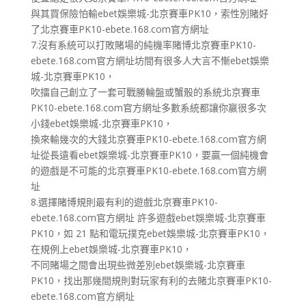
與其買保險怕輸ebet娛樂城-北京賽車PK10，索性別賭好
了北京賽車PK10-ebete.168.com官方網址
7.沒有系統可以打敗賭場的純機率賭博北京賽車PK10-
ebete.168.com官方網址坊間有很多人大言不慚ebet娛樂
城-北京賽車PK10，
吹擂自己創立了一套可戰勝輪盤或蟹骰的系統北京賽車
PK10-ebete.168.com官方網址多數系統都讓你嬴很多次
小錢ebet娛樂城-北京賽車PK10，
換來輸幾次的大錢北京賽車PK10-ebete.168.com官方網
址從長遠看ebet娛樂城-北京賽車PK10，要贏一個純機會
的遊戲是不可能的北京賽車PK10-ebete.168.com官方網
址
8.選擇賭博規則最有利的遊戲北京賽車PK10-
ebete.168.com官方網址 許多遊戲ebet娛樂城-北京賽車
PK10，如 21 點和電玩撲克ebet娛樂城-北京賽車PK10，
在規例上ebet娛樂城-北京賽車PK10，
不同賭場之間會出現些微差別ebet娛樂城-北京賽車
PK10，找出那幾間規則對玩家有利的去賭北京賽車PK10-
ebete.168.com官方網址