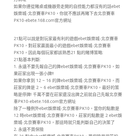
如果你連從賭桌或機器旁走開的自控能力都沒有的話ebet
娛樂城-北京賽車PK10，你就不應該再賭下去北京賽車
PK10-ebete.168.com官方網址
21點可以說是對玩家最有利的遊戲ebet娛樂城-北京賽車
PK10，對莊家贏面最小的遊戲ebet娛樂城-北京賽車
PK10，因此每個玩家都該熟悉21 點的賭博策略:
21點基本判斷:
1. 永遠不要先報自己的牌ebet娛樂城-北京賽車PK10，如
果莊家出現一張小牌!!
如果你拿到 12 ~ 16 的牌ebet娛樂城-北京賽車PK10，而
莊家的牌是 2 ~ 6 ebet娛樂城-北京賽車PK10，最好的策
略是停牌! 千萬不要在莊家還沒出牌之前就自己先報北京賽
車PK10-ebete.168.com官方網址
除了一種例外ebet娛樂城-北京賽車PK10，當你的點數是
12 時ebet娛樂城-北京賽車PK10，莊家的點數是 2 ebet娛
樂城-北京賽車PK10，那這時就只能判斷自己的決策了
2. 永遠不買保險