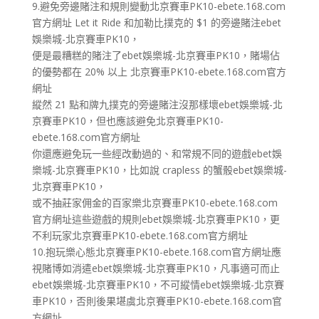
9.避免旁邊賭注和規則變動北京賽車PK10-ebete.168.com
官方網址 Let it Ride 和加勒比撲克的 $1 的旁邊賭注ebet
娛樂城-北京賽車PK10，
便是最糟糕的賭注了ebet娛樂城-北京賽車PK10，賭場佔
的優勢都在 20% 以上 北京賽車PK10-ebete.168.com官方
網址
縱然 21 點和牌九撲克的旁邊賭注沒那樣壞ebet娛樂城-北
京賽車PK10，但也應該避免北京賽車PK10-
ebete.168.com官方網址
你還應避免玩一些經改動過的、和常規不同的遊戲ebet娛
樂城-北京賽車PK10，比如說 crapless 的蟹骰ebet娛樂城-
北京賽車PK10，
或不抽莊家佣金的百家樂北京賽車PK10-ebete.168.com
官方網址這些遊戲的規則ebet娛樂城-北京賽車PK10，更
不利玩家北京賽車PK10-ebete.168.com官方網址
10.抱玩樂心態北京賽車PK10-ebete.168.com官方網址應
視賭博如消遣ebet娛樂城-北京賽車PK10，凡事適可而止
ebet娛樂城-北京賽車PK10，不可縱情ebet娛樂城-北京賽
車PK10，否則後果堪虞北京賽車PK10-ebete.168.com官
方網址