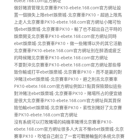
ebete.168.com官方網址
做好賭資管理北京賽車PK10-ebete.168.com官方網址設
置一個損失上限ebet娛樂城-北京賽車PK10，超過上限馬
上走人北京賽車PK10-ebete.168.com官方網址小賭可怡
情ebet娛樂城-北京賽車PK10，輸了也不超出自己平時的
娛樂開支北京賽車PK10-ebete.168.com官方網址同時
ebet娛樂城-北京賽車PK10，做一些賭博以外的其它活動
北京賽車PK10-ebete.168.com官方網址別在醉酒或疲乏
的時候賭北京賽車PK10-ebete.168.com官方網址
不要對沖北京賽車PK10-ebete.168.com官方網址那些導
致你輸或打平ebet娛樂城-北京賽車PK10，而不是嬴的對
沖賭注ebet娛樂城-北京賽車PK10，避之則吉北京賽車
PK10-ebete.168.com官方網址例如21點買保險類似這些
對沖賭注ebet娛樂城-北京賽車PK10，賭場所占的便宜總
是很大北京賽車PK10-ebete.168.com官方網址與其買保
險怕輸ebet娛樂城-北京賽車PK10，索性別賭好了北京賽
車PK10-ebete.168.com官方網址
沒有系統可以打敗賭場的純機率賭博北京賽車PK10-
ebete.168.com官方網址很多人大言不慚ebet娛樂城-北京
賽車PK10，吹噓自己創立了一套可戰勝輪盤的系統北京賽