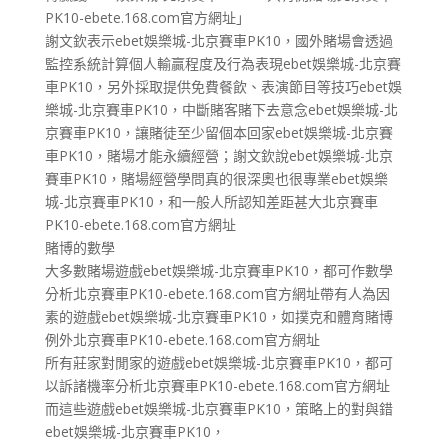
PK10-ebete.168.com官方網址」
謝文欽表示ebet娛樂城-北京賽車PK10，國外賭場會透過
監控系統計算個人輸贏程度及行為表現ebet娛樂城-北京賽
車PK10，另外採取提供免費餐飲、表演節目等技巧ebet娛
樂城-北京賽車PK10，中斷賭客賭下去意念ebet娛樂城-北
京賽車PK10，讓賭徒至少留個本回家ebet娛樂城-北京賽
車PK10，賭場才能永續經營；謝文欽說ebet娛樂城-北京
賽車PK10，賭場經營學問真的很深奧也很專業ebet娛樂
城-北京賽車PK10，和一般人所認知差距甚大北京賽車
PK10-ebete.168.com官方網址
賭博的數學
大多數賭場遊戲ebet娛樂城-北京賽車PK10，都可作數學
分析北京賽車PK10-ebete.168.com官方網址帶有人為因
素的遊戲ebet娛樂城-北京賽車PK10，如撲克和體育賭博
例外北京賽車PK10-ebete.168.com官方網址
所有莊家對閒家的遊戲ebet娛樂城-北京賽車PK10，都可
以訴諸機率分析北京賽車PK10-ebete.168.com官方網址
而這些遊戲ebet娛樂城-北京賽車PK10，策略上的對與錯
ebet娛樂城-北京賽車PK10，