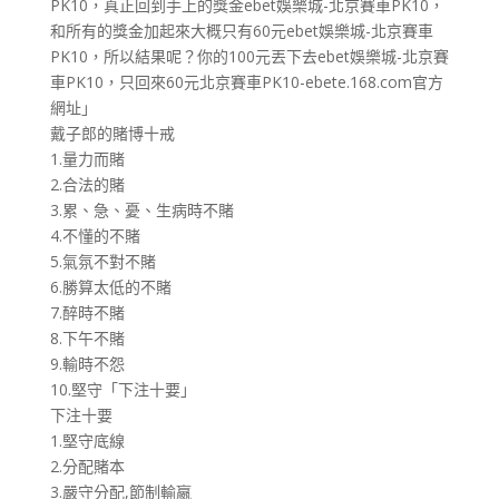
PK10，真正回到手上的獎金ebet娛樂城-北京賽車PK10，
和所有的獎金加起來大概只有60元ebet娛樂城-北京賽車
PK10，所以結果呢？你的100元丟下去ebet娛樂城-北京賽
車PK10，只回來60元北京賽車PK10-ebete.168.com官方
網址」
戴子郎的賭博十戒
1.量力而賭
2.合法的賭
3.累、急、憂、生病時不賭
4.不懂的不賭
5.氣氛不對不賭
6.勝算太低的不賭
7.醉時不賭
8.下午不賭
9.輸時不怨
10.堅守「下注十要」
下注十要
1.堅守底線
2.分配賭本
3.嚴守分配,節制輸嬴