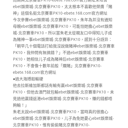
ebet娛樂城-北京賽車PK10，太太根本不喜歡他榮膺「賭
神」這個名銜北京賽車PK10-ebete.168.com官方網址
今次參賽ebet娛樂城-北京賽車PK10，朱年為并沒有通知
母親ebet娛樂城-北京賽車PK10，可能怕她擔心ebet娛樂
城-北京賽車PK10，所以當朱老太從親友口中得知儿子成
為賭神一事ebet娛樂城-北京賽車PK10，感到十分訝异：
「朝早几十個電話打給我沒說做賭神ebet娛樂城-北京賽車
PK10，我仲問有無搞錯？」不過ebet娛樂城-北京賽車
PK10，她相信儿子成為賭神后ebet娛樂城-北京賽車
PK10，不會像十數年前般「爛賭」北京賽車PK10-
ebete.168.com官方網址
●過大海搏殺輸硬
他去拉斯維加斯都話有輸有贏ebet娛樂城-北京賽車
PK10，但他去澳門就包輸ebet娛樂城-北京賽車PK10，未
見過他贏錢返港ebet娛樂城-北京賽車PK10，賺的錢都唔
夠輸！」
朱老太說ebet娛樂城-北京賽車PK10，當時真的很擔心
ebet娛樂城-北京賽車PK10，儿子為免她憂心ebet娛樂城-
北京賽車PK10，惟有偷偷賭北京賽車PK10-