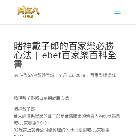
賭神戴子郎的百家樂必勝
心法 | ebet百家樂百科全
書
by
泊樂SA沙龍娛樂城
|
9 月 23, 2018
|
百家樂娛樂城
賭神戴子郎的百家樂必勝心法
賭神戴子郎
台大經濟系畢業的戴子郎是台灣賭桌的傳奇人物ebet娛樂
城-北京賽車PK10，
32歲當上證券公司總經理的他ebet娛樂城-北京賽車