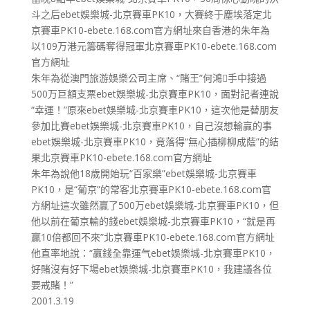
斗之后ebet娛樂城-北京賽車PK10，大賽終于塵埃落定北
京賽車PK10-ebete.168.com官方網址來自香港的朱年為
以109万港元籌碼奪得冠軍北京賽車PK10-ebete.168.com
官方網址
朱年為從澳門旅游娛樂公司主席、“賭王”何鴻手中接過
500万巨額支票ebet娛樂城-北京賽車PK10，面對記者連說
“幸運！”原來ebet娛樂城-北京賽車PK10，這次他是替朋友
參加比賽ebet娛樂城-北京賽車PK10，自己沒想輸贏的事
ebet娛樂城-北京賽車PK10，竟落得“無心插柳柳成蔭”的結
果北京賽車PK10-ebete.168.com官方網址
朱年為說他18歲開始玩“百家樂”ebet娛樂城-北京賽車
PK10，是“葡京”的常客北京賽車PK10-ebete.168.com官
方網址這次雖然贏了500万ebet娛樂城-北京賽車PK10，但
他以前在葡京輸的錢ebet娛樂城-北京賽車PK10，“就是再
贏10倍都回不來”北京賽車PK10-ebete.168.com官方網址
他直率地說：“贏錢全靠運气ebet娛樂城-北京賽車PK10，
好賭沒有好下場ebet娛樂城-北京賽車PK10，我建議各位
要戒賭！”
2001.3.19