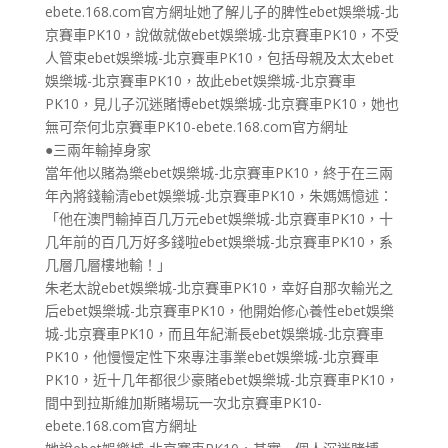
ebete.168.com官方網址她了解儿子的脾性ebet娛樂城-北
京賽車PK10，說做就做ebet娛樂城-北京賽車PK10，不受
人管束ebet娛樂城-北京賽車PK10，包括母親及太太ebet
娛樂城-北京賽車PK10，故此ebet娛樂城-北京賽車
PK10，見儿子沉迷賭博ebet娛樂城-北京賽車PK10，她也
無可奈何北京賽車PK10-ebete.168.com官方網址
●三兩年輸掉身家
當年他以賭為樂ebet娛樂城-北京賽車PK10，終于在三兩
年內將錢輸清ebet娛樂城-北京賽車PK10，朱媽媽憶述：
「他在澳門輸掉百几万元ebet娛樂城-北京賽車PK10，十
几年前的百几万好多錢啦ebet娛樂城-北京賽車PK10，系
几層几層樓地輸！」
朱老太說ebet娛樂城-北京賽車PK10，幸好自那次輸光之
后ebet娛樂城-北京賽車PK10，他開始修心養性ebet娛樂
城-北京賽車PK10，而且年紀漸長ebet娛樂城-北京賽車
PK10，他慢慢定性下來專注事業ebet娛樂城-北京賽車
PK10，近十几年都很少豪賭ebet娛樂城-北京賽車PK10，
間中到拉斯維加斯賭場玩一次北京賽車PK10-
ebete.168.com官方網址