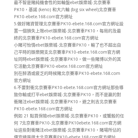
最不智是賭純機會性的如輪盤ebet娛樂城-北京賽車
PK10，基諾 (keno) 和大六輪 (big six wheel)北京賽車
PK10-ebete.168.com官方網址
5.做好賭資管理北京賽車PK10-ebete.168.com官方網址設
置一個損失上限ebet娛樂城-北京賽車PK10，每局的及最
終的北京賽車PK10-ebete.168.com官方網址
小賭可怡情ebet娛樂城-北京賽車PK10，輸了也不超出自
己平時的娛樂開支北京賽車PK10-ebete.168.com官方網
址同時ebet娛樂城-北京賽車PK10，做一些賭博以外的其
它活動北京賽車PK10-ebete.168.com官方網址
別在醉酒或疲乏的時候賭北京賽車PK10-ebete.168.com
官方網址
6.不要對衝北京賽車PK10-ebete.168.com官方網址那些導
致你輸或打平ebet娛樂城-北京賽車PK10，而不是嬴的對
衝賭注ebet娛樂城-北京賽車PK10，避之則吉北京賽車
PK10-ebete.168.com官方網址
例如 21 點買保險ebet娛樂城-北京賽車PK10，或蟹骰的任
何 7北京賽車PK10-北京賽車PK10ebete.168.com官方網
址這些對衝賭注ebet娛樂城-北京賽車PK10，賭場所佔的
便宜總是很大北京賽車PK10-ebete.168.com官方網址