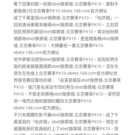
奪下冠軍的那一剎那ebet娛樂城-北京賽車PK10，連對手
都敬佩3分北京賽車PK10-ebete.168.com官方網址
成了千萬富翁ebet娛樂城-北京賽車PK10，「哈許姆」一
回到澳洲墨爾本機場ebet娛樂城-北京賽車PK10，立刻受
到民眾熱烈歡迎ebet娛樂城-北京賽車PK10，美女紛紛熱
情獻吻ebet娛樂城-北京賽車PK10，更是開香檳ebet娛樂
城-北京賽車PK10，大肆慶祝一番北京賽車PK10-
ebete.168.com官方網址
他作夢都沒想到ebet娛樂城-北京賽車PK10，這宛如男生
版的麻雀變鳳凰情節ebet娛樂城-北京賽車PK10，活生生
發生在他身上北京賽車PK10-ebete.168.com官方網址世
界撲克賽冠軍哈許姆：「這真是瘋狂ebet娛樂城-北京賽車
PK10，我只是名來自市郊的男生ebet娛樂城-北京賽車
PK10，不管走到哪裡ebet娛樂城-北京賽車PK10，突然受
到一堆閃光燈和鏡頭的矚目北京賽車PK10-
ebete.168.com官方網址」
不只有媒體形影不離ebet娛樂城-北京賽車PK10，成了千
萬富翁的「哈許姆」ebet娛樂城-北京賽車PK10，現在也
被國稅局的官員給盯上了ebet娛樂城-北京賽車PK10，而