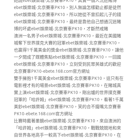
她說ebet娛樂城-北京賽車PK10，其實一個人沉迷賭博
ebet娛樂城-北京賽車PK10，別人無論怎樣勸止都是徒然
ebet娛樂城-北京賽車PK10，所以她從不曾扣起儿子的錢
ebet娛樂城-北京賽車PK10，最終是靠他自己想通沉迷賭
博的坏處ebet娛樂城-北京賽車PK10，才斷然戒賭
澳洲一名男子ebet娛樂城-北京賽車PK10，最近在美國賭
城奪下世界撲克大賽的冠軍ebet娛樂城-北京賽車PK10，
也贏得1千萬美金的獎金ebet娛樂城-北京賽車PK10，讓他
一夕間成了媒體焦點ebet娛樂城-北京賽車PK10，一回國
ebet娛樂城-北京賽車PK10，立刻受到民眾英雄式的歡迎
北京賽車PK10-ebete.168.com官方網址
雙手擁抱1千萬美金ebet娛樂城-北京賽車PK10，這只有在
電影裡才有的場景ebet娛樂城-北京賽車PK10，在賭城真
實上演ebet娛樂城-北京賽車PK10，剛出爐的世界撲克賽
冠軍的「哈許姆」ebet娛樂城-北京賽車PK10，看著1千萬
美鈔ebet娛樂城-北京賽車PK10，笑的合不攏嘴北京賽車
PK10-ebete.168.com官方網址
比賽時戴著墨鏡ebet娛樂城-北京賽車PK10，來自澳洲的
「哈許姆」ebet娛樂城-北京賽車PK10，戰戰兢兢地和來
自世界各地高手一較高下ebet娛樂城-北京賽車PK10，在