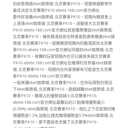
別依靠預感ebet娛樂城-北京賽車PK10，而要根據數學作
最佳決定北京賽車PK10-ebete.168.com官方網址
要作好准備ebet娛樂城-北京賽車PK10，短期內賭資會上
上落落ebet娛樂城-北京賽車PK10，波動很大北京賽車
PK10-ebete.168.com官方網址就是職業賭徒ebet娛樂城-
北京賽車PK10，擁有精湛技術也時會面對連串黴運ebet娛
樂城-北京賽車PK10，經曆賭資短期內的動蕩起伏北京賽
車PK10-ebete.168.com官方網址同樣的ebet娛樂城-北京
賽車PK10，很糟的玩家短期內也可以嬴很多錢北京賽車
PK10-ebete.168.com官方網址在賭博的世界裏ebet娛樂
城-北京賽車PK10，短期內任何事情都有可能發生北京賽
車PK10-ebete.168.com官方網址
一般來講ebet娛樂城-北京賽車PK10，在你玩得對的情況
下ebet娛樂城-北京賽車PK10，遊戲越難ebet娛樂城-北京
賽車PK10，賭場占的優勢就越小北京賽車PK10-
ebete.168.com官方網址最難玩的21點賭場優勢最小
(0.58%) ebet娛樂城-北京賽車PK10，相比之下百家樂的賭
場優勢是1.2%,加勒比撲克賭場優勢是5.5%ebet娛樂城-北
京賽車PK10，更不要說老虎機了北京賽車PK10-