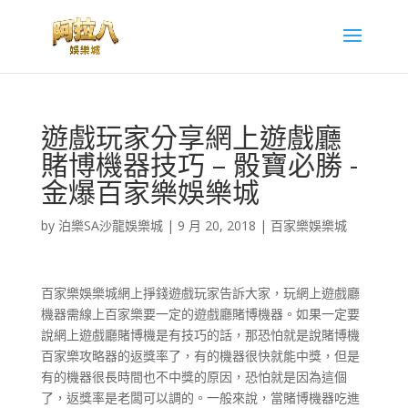
遊戲玩家分享網上遊戲廳
賭博機器技巧 – 骰寶必勝 -
金爆百家樂娛樂城
by
泊樂SA沙龍娛樂城
|
9 月 20, 2018
|
百家樂娛樂城
百家樂娛樂城網上掙錢遊戲玩家告訴大家，玩網上遊戲廳
機器需線上百家樂要一定的遊戲廳賭博機器。如果一定要
說網上遊戲廳賭博機是有技巧的話，那恐怕就是說賭博機
百家樂攻略器的返獎率了，有的機器很快就能中獎，但是
有的機器很長時間也不中獎的原因，恐怕就是因為這個
了，返獎率是老闆可以調的。一般來說，當賭博機器吃進