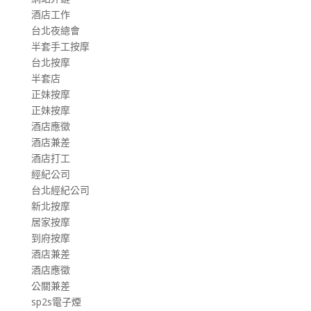
酒店工作
台北夜總會
半套手工按摩
台北按摩
半套店
正妹按摩
正妹按摩
酒店應徵
酒店兼差
酒店打工
經紀公司
台北經紀公司
新北按摩
居家按摩
到府按摩
酒店兼差
酒店應徵
公關兼差
sp2s電子煙