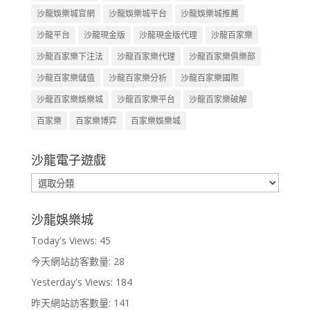
沙龍娛樂城官網
沙龍娛樂城平台
沙龍娛樂城推薦
沙龍平台
沙龍現金版
沙龍現金版代理
沙龍百家樂
沙龍百家樂下注法
沙龍百家樂代理
沙龍百家樂俱樂部
沙龍百家樂儲值
沙龍百家樂分析
沙龍百家樂國際
沙龍百家樂娛樂城
沙龍百家樂平台
沙龍百家樂破解
百家樂
百家樂博弈
百家樂娛樂城
沙龍電子遊戲
沙
龍
電
沙龍娛樂城
子
Today's Views:
45
遊
戲
今天網站訪客數量:
28
Yesterday's Views:
184
昨天網站訪客數量:
141