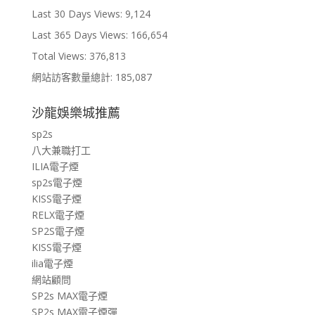
Last 30 Days Views:
9,124
Last 365 Days Views:
166,654
Total Views:
376,813
網站訪客數量總計:
185,087
沙龍娛樂城推薦
sp2s
八大兼職打工
ILIA電子煙
sp2s電子煙
KISS電子煙
RELX電子煙
SP2S電子煙
KISS電子煙
ilia電子煙
網站顧問
SP2s MAX電子煙
SP2s MAX電子煙彈