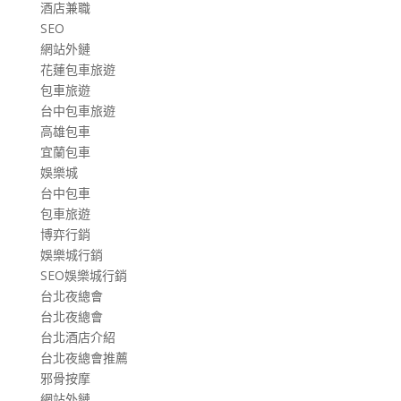
酒店兼職
SEO
網站外鏈
花蓮包車旅遊
包車旅遊
台中包車旅遊
高雄包車
宜蘭包車
娛樂城
台中包車
包車旅遊
博弈行銷
娛樂城行銷
SEO娛樂城行銷
台北夜總會
台北夜總會
台北酒店介紹
台北夜總會推薦
邪骨按摩
網站外鏈