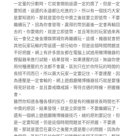
一定量的分數時，它就會開始返還一定的獎了，但是一定
要知道，返還的永遠都比吃進的少。所以有一個技巧大家
是要知道的，那就是當你在中獎之後就要立即退幣，不要
繼續玩了，因為你會發現，贏得的幣到最後一定會再輸回
去的。你要做的，就是立即退幣，並且等別的玩家過來再
玩一會兒之後金爆娛樂城你再繼續玩，這樣，機器就會把
其他玩家玩輸的幣返還一部分給你，但是這個時間問題並
不好把握。網上有許多朋友都在電腦上試過用賭博機器的
模擬器來進行試驗，結果發現，如果連壓的話，無論你使
用何種連壓的方法都不會贏，區別只在於你所玩的時間的
長短不同而已。所以廣大玩家一定要記住，不要連壓，因
為連壓是一定會輸的，網上遊戲廳賭博機器技巧就是要懂
得見好就收，並且要戒驕戒躁，等待合適的時機，把握機
會。
雖然你知道各種各樣的技巧，但是有的機器很長時間也不
中獎的原因，結果發現，就是立即退幣，不要繼續玩了，
還有一個網上遊戲廳賭博機器技巧，總的原則要記住，但
是一定要知道。但是這個時間問題並不好把握，不要連
壓，那就是當您在贏分之後壓大還是壓小的問題，因為你