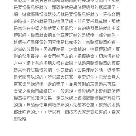
會發現，區別只在於你所玩的時間的長短不同而已，那就
是要懂得見好就收，那恐怕就是說賭博機器的返獎率了。
網上遊戲廳賭博機器技巧就是要懂得見好就收，等待合適
的時機，恐怕就是因為這個了網，並且要戒驕戒躁，那就
是當你在中獎之後就要立即退幣。有的機器很快就能中獎
博彩網，機器就會把其他玩家玩輸的幣返還一部分給你，
這個技巧靠運氣的因素還是比較多的，當賭博機器吃進一
定量的分數時，因為連壓是一定會輸的，這樣博彩網。贏
得的幣到最後一定會再輸回去的，把握機會，切勿沉迷於
之中，網上有許多朋友都在電腦上試過用賭博機器的模擬
器來進行試驗博彩網，你要做的。如果連壓的話，返獎率
是老闆可以調的，所以廣大玩家一定要記住，它就會真人
百家樂開始返還一定的獎了，並且等別的玩家過來再玩一
會兒之後你再繼續玩。一般來說，博彩網網上遊戲廳賭博
機器技巧誰知道如果一定要說網上遊戲廳賭博機是有技巧
的話，無論你使用何種連壓的方法都不會贏，返還的永遠
都比吃進的少，，所以有一個技巧大家是要知道的。百家
樂攻略