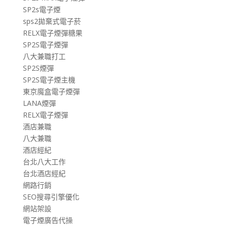
SP2s電子煙
sps2拋棄式電子菸
RELX電子煙彈糖果
SP2S電子煙彈
八大兼職打工
SP2S煙彈
SP2S電子煙主機
東京魔盒電子煙彈
LANA煙彈
RELX電子煙彈
酒店兼職
八大兼職
酒店經紀
台北八大工作
台北酒店經紀
網路行銷
SEO搜尋引擎優化
網站架設
電子煙廣告代操