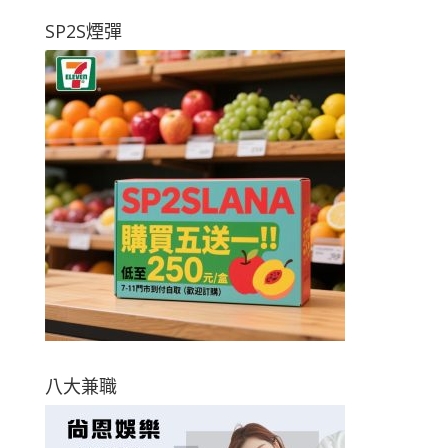
SP2S煙彈
八大兼職