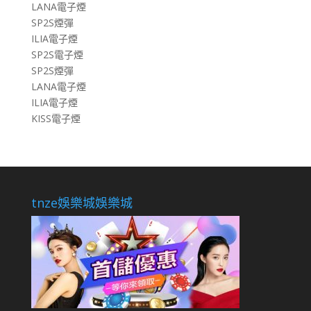
LANA電子煙
SP2S煙彈
ILIA電子煙
SP2S電子煙
SP2S煙彈
LANA電子煙
ILIA電子煙
KISS電子煙
tnze娛樂城娛樂城