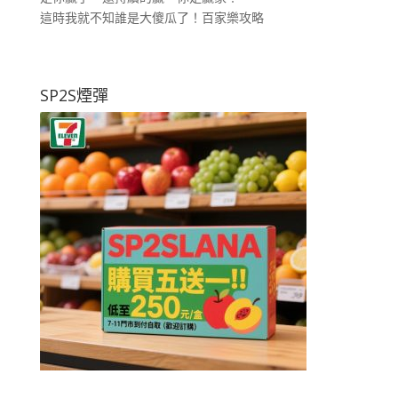
這時我就不知誰是大傻瓜了！百家樂攻略
SP2S煙彈