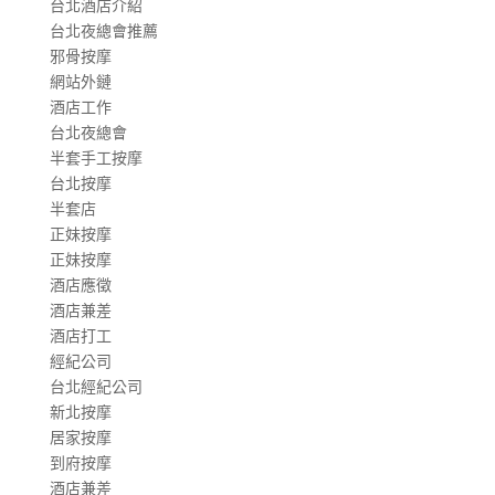
台北酒店介紹
台北夜總會推薦
邪骨按摩
網站外鏈
酒店工作
台北夜總會
半套手工按摩
台北按摩
半套店
正妹按摩
正妹按摩
酒店應徵
酒店兼差
酒店打工
經紀公司
台北經紀公司
新北按摩
居家按摩
到府按摩
酒店兼差