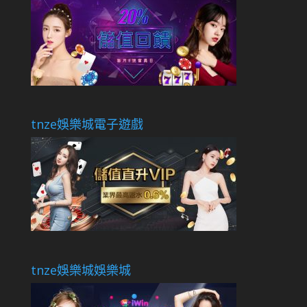
tnze娛樂城電子遊戲
tnze娛樂城娛樂城