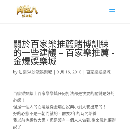
關於百家樂推薦賭博訓練
的一些建議 – 百家樂推薦 -
金爆娛樂城
by
泊樂SA沙龍娛樂城
|
9 月 16, 2018
|
百家樂娛樂城
百家樂娛線上百家樂樂城任何打法都是次要的關鍵是好的
心態！
但是一個人的心境是從金爆百家樂小到大養出來的！
好的心態不是一朝而就的，需要2年的時間培養
我以前也想教大家，但是沒有一個人人做到,後來我也懶得
說了