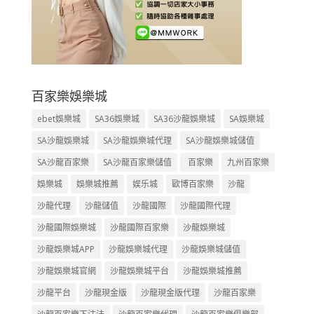
百家樂娛樂城
ebet娛樂城
SA36娛樂城
SA36沙龍娛樂城
SA娛樂城
SA沙龍娛樂城
SA沙龍娛樂城代理
SA沙龍娛樂城儲值
SA沙龍百家樂
SA沙龍百家樂儲值
百家樂
九州百家樂
娛樂城
娛樂城推薦
娱乐城
歐博百家樂
沙龍
沙龍代理
沙龍儲值
沙龍國際
沙龍國際代理
沙龍國際娛樂城
沙龍國際百家樂
沙龍娛樂城
沙龍娛樂城APP
沙龍娛樂城代理
沙龍娛樂城儲值
沙龍娛樂城官網
沙龍娛樂城平台
沙龍娛樂城推薦
沙龍平台
沙龍現金版
沙龍現金版代理
沙龍百家樂