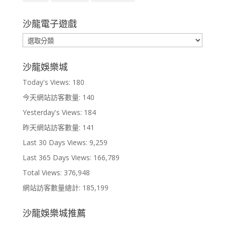
沙龍電子遊戲
沙
龍
電
沙龍娛樂城
子
Today's Views:
180
遊
戲
今天網站訪客數量:
140
Yesterday's Views:
184
昨天網站訪客數量:
141
Last 30 Days Views:
9,259
Last 365 Days Views:
166,789
Total Views:
376,948
網站訪客數量總計:
185,199
沙龍娛樂城推薦