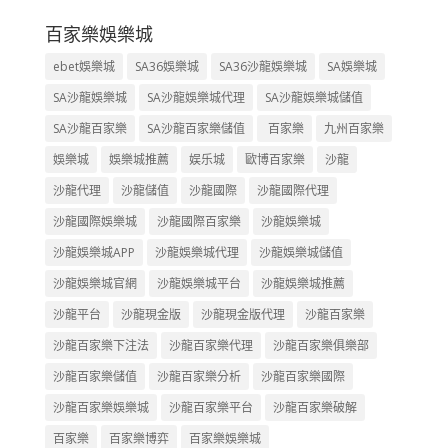
百家樂娛樂城
ebet娛樂城
SA36娛樂城
SA36沙龍娛樂城
SA娛樂城
SA沙龍娛樂城
SA沙龍娛樂城代理
SA沙龍娛樂城儲值
SA沙龍百家樂
SA沙龍百家樂儲值
百家樂
九州百家樂
娛樂城
娛樂城推薦
娱乐城
歐博百家樂
沙龍
沙龍代理
沙龍儲值
沙龍國際
沙龍國際代理
沙龍國際娛樂城
沙龍國際百家樂
沙龍娛樂城
沙龍娛樂城APP
沙龍娛樂城代理
沙龍娛樂城儲值
沙龍娛樂城官網
沙龍娛樂城平台
沙龍娛樂城推薦
沙龍平台
沙龍現金版
沙龍現金版代理
沙龍百家樂
沙龍百家樂下注法
沙龍百家樂代理
沙龍百家樂俱樂部
沙龍百家樂儲值
沙龍百家樂分析
沙龍百家樂國際
沙龍百家樂娛樂城
沙龍百家樂平台
沙龍百家樂破解
百家樂
百家樂博弈
百家樂娛樂城