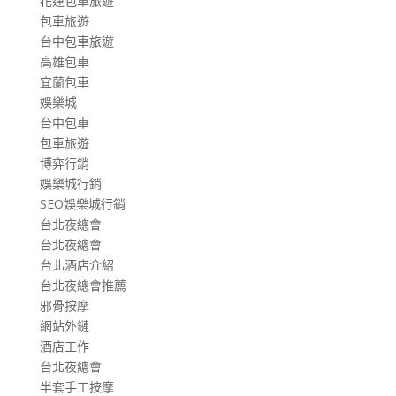
花蓮包車旅遊
包車旅遊
台中包車旅遊
高雄包車
宜蘭包車
娛樂城
台中包車
包車旅遊
博弈行銷
娛樂城行銷
SEO娛樂城行銷
台北夜總會
台北夜總會
台北酒店介紹
台北夜總會推薦
邪骨按摩
網站外鏈
酒店工作
台北夜總會
半套手工按摩