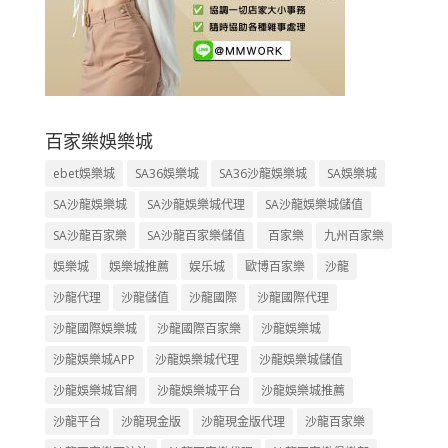
百家樂娛樂城
ebet娛樂城
SA36娛樂城
SA36沙龍娛樂城
SA娛樂城
SA沙龍娛樂城
SA沙龍娛樂城代理
SA沙龍娛樂城儲值
SA沙龍百家樂
SA沙龍百家樂儲值
百家樂
九州百家樂
娛樂城
娛樂城推薦
娱乐城
歐博百家樂
沙龍
沙龍代理
沙龍儲值
沙龍國際
沙龍國際代理
沙龍國際娛樂城
沙龍國際百家樂
沙龍娛樂城
沙龍娛樂城APP
沙龍娛樂城代理
沙龍娛樂城儲值
沙龍娛樂城官網
沙龍娛樂城平台
沙龍娛樂城推薦
沙龍平台
沙龍現金版
沙龍現金版代理
沙龍百家樂