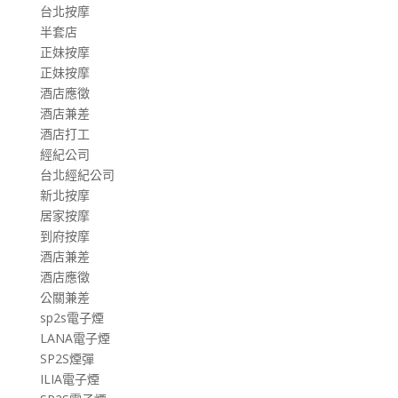
台北按摩
半套店
正妹按摩
正妹按摩
酒店應徵
酒店兼差
酒店打工
經紀公司
台北經紀公司
新北按摩
居家按摩
到府按摩
酒店兼差
酒店應徵
公關兼差
sp2s電子煙
LANA電子煙
SP2S煙彈
ILIA電子煙