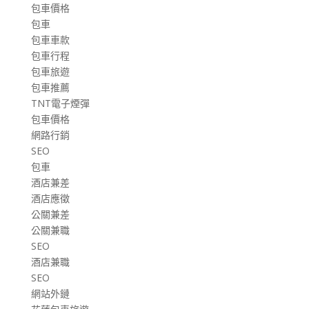
包車價格
包車
包車車款
包車行程
包車旅遊
包車推薦
TNT電子煙彈
包車價格
網路行銷
SEO
包車
酒店兼差
酒店應徵
公關兼差
公關兼職
SEO
酒店兼職
SEO
網站外鏈