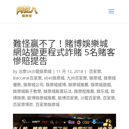
難怪贏不了！賭博娛樂城
網站變更程式詐賭 5名賭客
慘賠提告
by
泊樂SA沙龍娛樂城
|
11 月 12, 2018
|
百家樂
,
Baccarat百家樂
,
ebet娛樂城
,
九州百家樂
,
娛樂城
,
娛樂城
優勢
,
娛樂城公司
,
娛樂城威博
,
娛樂城推薦
,
娛樂城遊戲
,
娛樂城骰子教學
,
娛樂城骰寶玩法
,
娛樂程推薦
,
娱乐城
,
歐
博娛樂
,
歐博娛樂城推薦
,
歐博百家樂
,
沙龍百家樂
,
百家樂
,
百家樂博弈
,
百家樂娛樂城