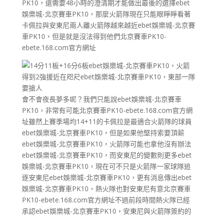
PK10，還需要48小時的澄清期才能做出最後的選擇ebet
娛樂城-北京賽車PK10，那麼火箭隊現在只能眼睜睜看著
卡佩拉與安東尼兩人離火箭隊越來越近ebet娛樂城-北京賽
車PK10，但是就是沒法得到他們北京賽車PK10-
ebete.168.com官方網址
會不會夜長夢多呢？我們只能說ebet娛樂城-北京賽車
PK10，非常有可能北京賽車PK10-ebete.168.com官方網
址雖然上賽季場均14+11的卡佩拉是最適合火箭隊的球員
ebet娛樂城-北京賽車PK10，但是如果他堅持索要頂薪
ebet娛樂城-北京賽車PK10，火箭隊可能也拿他沒有辦法
ebet娛樂城-北京賽車PK10，而安東尼的變數則更多ebet
娛樂城-北京賽車PK10，現在可不只是火箭隊一家球隊追
逐安東尼ebet娛樂城-北京賽車PK10，更有消息傳出ebet
娛樂城-北京賽車PK10，熱火隊也對安東尼有意北京賽車
PK10-ebete.168.com官方網址不過前段時間熱火隊已經
承認ebet娛樂城-北京賽車PK10，安東尼與火箭隊簽約的