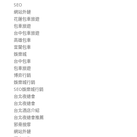
SEO
網站外鏈
花蓮包車旅遊
包車旅遊
台中包車旅遊
高雄包車
宜蘭包車
娛樂城
台中包車
包車旅遊
博弈行銷
娛樂城行銷
SEO娛樂城行銷
台北夜總會
台北夜總會
台北酒店介紹
台北夜總會推薦
邪骨按摩
網站外鏈