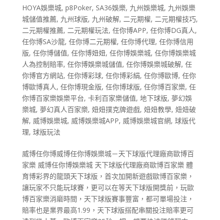
HOYA娛樂城
,
p8Poker
,
SA36娛樂
,
九州娛樂城
,
九州娛樂
城儲值推薦
,
九州球版
,
九州破解
,
二元期權
,
二元期權技巧
,
二元期權推薦
,
二元期權玩法
,
任你博APP
,
任你博DG真人
,
任你博SA沙龍
,
任你博二元期權
,
任你博代理
,
任你博信用
版
,
任你博儲值
,
任你博妞妞
,
任你博娛樂城
,
任你博娛樂城
人為控制賠率
,
任你博娛樂城儲值
,
任你博娛樂城破解
,
任
你博官方網站
,
任你博彩球
,
任你博彩絹
,
任你博歐博
,
任你
博歐博真人
,
任你博現金版
,
任你博球版
,
任你博百家樂
,
任
你博百家樂娛樂平台
,
卡利百家樂儲值
,
地下球版
,
夢幻娛
樂城
,
夢幻真人百家樂
,
妞妞撲克牌遊戲
,
妞妞教學
,
妞妞破
解
,
威博娛樂城
,
威博娛樂城APP
,
威博娛樂城官網
,
球版代
理
,
球版玩法
威博任你博威博任你博娛樂城－天下球版代理廠商歐博百
家樂 威博任你博娛樂城 天下球版代理廠商歐博百家樂 體
育博彩界的龍頭天下球版，首次加開新遊戲歐博百家樂，
讓玩家不只能玩球賽，更可以在等天下球版開獎前，玩歐
博百家樂消磨時間，天下球版賽事豐富，都可單場投注，
賠率也是業界最高1.99，天下球版搭配串關投注賠率更可