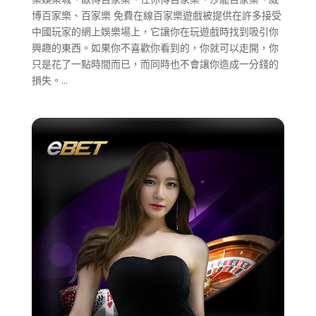
博百家樂、百家樂 免費在線百家樂遊戲被提供在許多接受
中國玩家的網上娛樂場上，它讓你在玩遊戲時找到吸引你
興趣的東西。如果你不喜歡你看到的，你就可以走開，你
只是花了一點時間而已，而同時也不會讓你造成一分錢的
損失。...