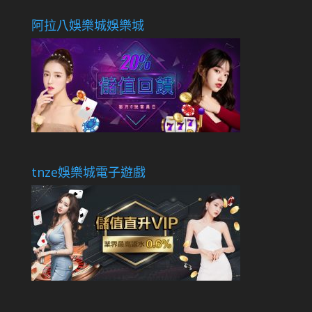
阿拉八娛樂城娛樂城
tnze娛樂城電子遊戲