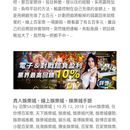
吧，那百家樂快，投註幹脆，按以往的經驗，采用贏時加
註，負時平註的方法，輸贏控制在自己充值的金額上。 我
是用網銀充值了五百元，計劃把麻將輸掉的錢贏回來就睡
覺的。線上百家樂 一場廝殺，眼看贏了有五百多元，離自
己的目標就快實現時。突然幾把連輸，有點急躁，把註碼
略加大了，竟然每一把都不中。...
真人娛樂城、線上娛樂城、娛樂城手遊
by
泊樂SA沙龍娛樂城
|
10 月 12, 2018
|
ebet娛樂城
,
任
你博百家樂
,
天下娛樂城
,
娛樂城
,
娛樂城代理
,
娛樂城優勢
,
娛樂城推薦
,
娛樂城遊戲
,
娱乐城
,
易博娛樂城
,
歐博百家樂
,
沙龍百家樂
,
炫海娛樂城
,
爆金娛樂城
,
百家樂
,
百家樂娛樂
,