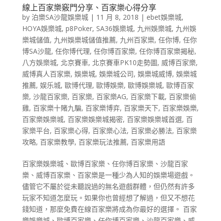
線上百家樂竅門分享、百家樂心得分享
by
泊樂SA沙龍娛樂城
|
11 月 8, 2018
|
ebet娛樂城
,
HOYA娛樂城
,
p8Poker
,
SA36娛樂城
,
九州娛樂城
,
九州娛
樂城儲值
,
九州娛樂城儲值推薦
,
九州百家樂
,
任你博
,
任你
博SA沙龍
,
任你博代理
,
任你博百家樂
,
任你博百家樂揭秘
,
八方娛樂城
,
北京賽車
,
北京賽車PK10走勢圖
,
威博百家樂
,
威博真人百家樂
,
娛樂城
,
娛樂城公司
,
娛樂城威博
,
娛樂城
推薦
,
娱乐城
,
歐博代理
,
歐博娛樂
,
歐博娛樂城
,
歐博百家
樂
,
沙龍百家樂
,
百家樂
,
百家樂AG
,
百家樂下載
,
百家樂偷
雞
,
百家樂十賭九騙
,
百家樂博弈
,
百家樂天下
,
百家樂娛樂
,
百家樂娛樂城
,
百家樂娛樂城揭密
,
百家樂娛樂城首選
,
百
家樂平台
,
百家樂心得
,
百家樂心法
,
百家樂必勝法
,
百家樂
攻略
,
百家樂教學
,
百家樂玩法推薦
,
百家樂用語
百家樂娛樂城、歐博百家樂、任你博百家樂、沙龍百家
樂、威博百家樂、百家樂是一種少為人知的娛樂場遊戲。
儘管它不屬於從未聽說過的無名遊戲群體，但仍然有許多
玩家不知道怎麼玩。如果你也曾經想了解過，但又不想花
錢知道，那麼免費在線百家樂將成為你最好的選擇。 百家
樂娛樂城、歐博百家樂、任你博百家樂、沙龍百家樂、威