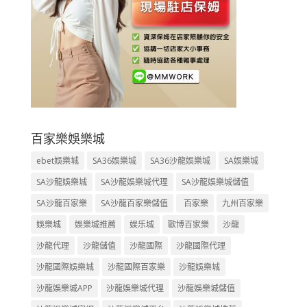
百家樂娛樂城
ebet娛樂城
SA36娛樂城
SA36沙龍娛樂城
SA娛樂城
SA沙龍娛樂城
SA沙龍娛樂城代理
SA沙龍娛樂城儲值
SA沙龍百家樂
SA沙龍百家樂儲值
百家樂
九州百家樂
娛樂城
娛樂城推薦
娱乐城
歐博百家樂
沙龍
沙龍代理
沙龍儲值
沙龍國際
沙龍國際代理
沙龍國際娛樂城
沙龍國際百家樂
沙龍娛樂城
沙龍娛樂城APP
沙龍娛樂城代理
沙龍娛樂城儲值