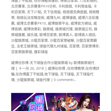
博贏了不給錢
,
任你博體育運彩
,
保險百家樂
,
六合彩規則
,
北京賽車
,
北京賽車PK10分析
,
卡利妞妞
,
卡利現金版
,
卡
利百家樂
,
天下21點
,
天下信用版
,
妞妞撲克牌遊戲
,
妞妞教
學
,
妞妞玩法攻略技術
,
威博九州
,
威博儲值
,
威博六合彩推
薦
,
威博北京賽車PK10
,
威博娛樂平台
,
威博官方網站
,
威
博官網
,
威博快樂彩
,
娛樂城
,
娛樂城代理
,
娛樂城公司
,
娛
樂城推薦
,
娱乐城
,
歐博百家樂
,
歐博真人
,
歐博真人視訊
,
沙龍娛樂城
,
沙龍百家樂
,
沙龍百家樂破解
,
沙龍百家樂觀
念
,
法老王娛樂城
,
球版代理九州球版
,
百家樂
,
百家樂博弈
,
百家樂娛樂城
,
運彩球版
威博任你博-天下球版合作沙龍娛樂城 by 歐博娛樂城代
理 | 十一月 20, 2018 | 威博任你博 ,任你博教學,任你博詐
騙,任你博贏了不給錢,地下球版, 天下球版, 天下球版代
理, 沙龍娛樂城, 球版代理 | 0 comments...