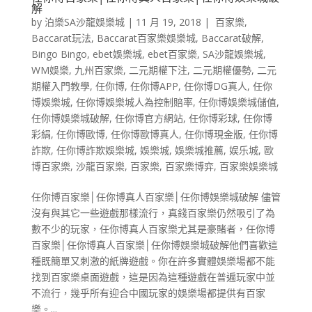
解
by
泊樂SA沙龍娛樂城
|
11 月 19, 2018
|
百家樂
,
Baccarat玩法
,
Baccarat百家樂娛樂城
,
Baccarat破解
,
Bingo Bingo
,
ebet娛樂城
,
ebet百家樂
,
SA沙龍娛樂城
,
WM娛樂
,
九州百家樂
,
二元期權下注
,
二元期權優勢
,
二元
期權入門教學
,
任你博
,
任你博APP
,
任你博DG真人
,
任你
博娛樂城
,
任你博娛樂城人為控制賠率
,
任你博娛樂城儲值
,
任你博娛樂城破解
,
任你博官方網站
,
任你博彩球
,
任你博
彩絹
,
任你博歐博
,
任你博歐博真人
,
任你博現金版
,
任你博
詐欺
,
任你博詐欺娛樂城
,
娛樂城
,
娛樂城推薦
,
娱乐城
,
歐
博百家樂
,
沙龍百家樂
,
百家樂
,
百家樂博弈
,
百家樂娛樂城
任你博百家樂│任你博真人百家樂│任你博娛樂城破解 儘管
沒有與其它一些遊戲那樣流行，真錢百家樂仍然吸引了為
數不少​​的玩家，任你博真人百家樂尤其是豪賭者，任你博
百家樂│任你博真人百家樂│任你博娛樂城破解他們喜歡這
種既簡單又刺激的紙牌遊戲。你在許多實體娛樂場都不能
找到百家樂桌面遊戲，這是因為這種遊戲在普遍玩家中並
不流行，幾乎所有迎合中國玩家的娛樂場都提供有百家
樂。...