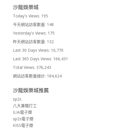
電
沙龍娛樂城
子
Today's Views:
195
遊
戲
今天網站訪客數量:
148
Yesterday's Views:
175
昨天網站訪客數量:
132
Last 30 Days Views:
10,770
Last 365 Days Views:
166,431
Total Views:
376,243
網站訪客數量總計:
184,624
沙龍娛樂城推薦
sp2s
八大兼職打工
ILIA電子煙
sp2s電子煙
KISS電子煙