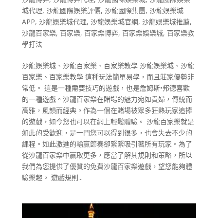
城代理
,
沙龍國際娛樂評價
,
沙龍國際集團
,
沙龍娛樂城
APP
,
沙龍娛樂城代理
,
沙龍娛樂城官網
,
沙龍娛樂城推薦
,
沙龍百家樂
,
百家樂
,
百家樂博弈
,
百家樂娛樂城
,
百家樂教
學打法
沙龍娛樂城、沙龍百家樂、百家樂教學 沙龍娛樂城、沙龍
百家樂、百家樂教學 這種玩法簡單易學，而且莊家優勢非
常低。 這是一種需要技巧的遊戲，也是詹姆斯•邦德喜歡
的一種遊戲。沙龍百家樂在賭場的魅力宛如貴婦，傳統而
高雅，風韻而經典。作為一個在賭場被眾多狂熱玩家追捧
的遊戲，如今您也可以在網上輕鬆體驗。 沙龍百家樂就是
如此的受歡迎，是一門您可以得到很多，也會失去不少的
課程。如此激進的輸贏節奏卻緊緊吸引著所有玩家。為了
從沙龍百家樂中贏取更多，應當了解其規則和策略，所以
我們為您提供了優質的免費沙龍百家樂遊戲，望您能夠體
驗樂趣。 遊戲規則...