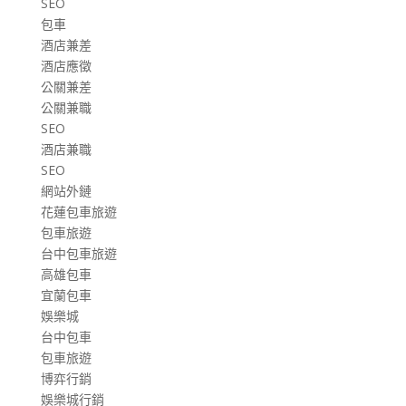
SEO
包車
酒店兼差
酒店應徵
公關兼差
公關兼職
SEO
酒店兼職
SEO
網站外鏈
花蓮包車旅遊
包車旅遊
台中包車旅遊
高雄包車
宜蘭包車
娛樂城
台中包車
包車旅遊
博弈行銷
娛樂城行銷