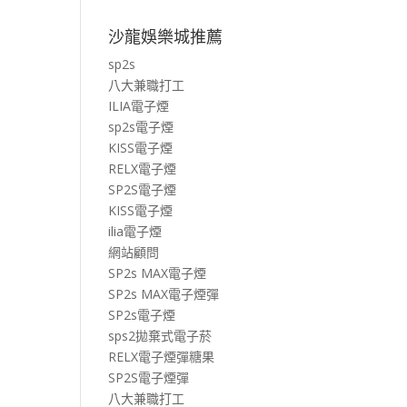
沙龍娛樂城推薦
sp2s
八大兼職打工
ILIA電子煙
sp2s電子煙
KISS電子煙
RELX電子煙
SP2S電子煙
KISS電子煙
ilia電子煙
網站顧問
SP2s MAX電子煙
SP2s MAX電子煙彈
SP2s電子煙
sps2拋棄式電子菸
RELX電子煙彈糖果
SP2S電子煙彈
八大兼職打工