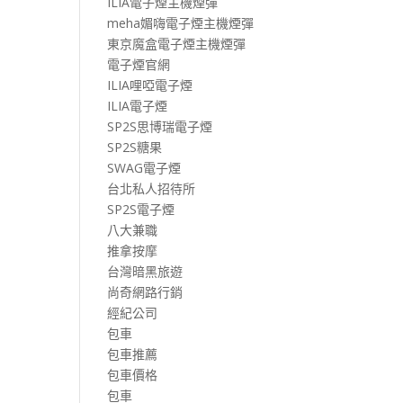
ILIA電子煙主機煙彈
meha媚嗨電子煙主機煙彈
東京魔盒電子煙主機煙彈
電子煙官網
ILIA哩啞電子煙
ILIA電子煙
SP2S思博瑞電子煙
SP2S糖果
SWAG電子煙
台北私人招待所
SP2S電子煙
八大兼職
推拿按摩
台灣暗黑旅遊
尚奇網路行銷
經紀公司
包車
包車推薦
包車價格
包車