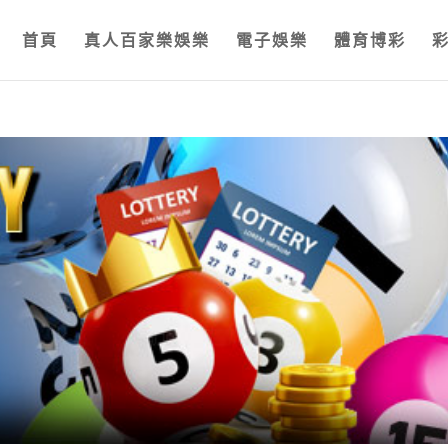
首頁
真人百家樂娛樂
電子娛樂
體育博彩