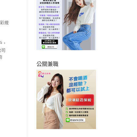
合彩規
戶，
公司
弈
公關兼職