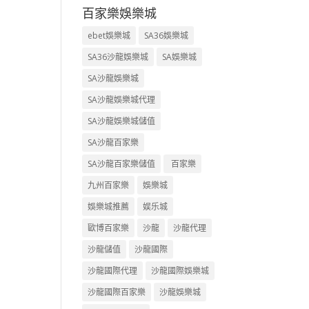
百家樂娛樂城
ebet娛樂城
SA36娛樂城
SA36沙龍娛樂城
SA娛樂城
SA沙龍娛樂城
SA沙龍娛樂城代理
SA沙龍娛樂城儲值
SA沙龍百家樂
SA沙龍百家樂儲值
百家樂
九州百家樂
娛樂城
娛樂城推薦
娱乐城
歐博百家樂
沙龍
沙龍代理
沙龍儲值
沙龍國際
沙龍國際代理
沙龍國際娛樂城
沙龍國際百家樂
沙龍娛樂城