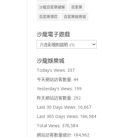
沙龍百家樂破解
百家樂
百家樂博弈
百家樂娛樂城
沙龍電子遊戲
沙
龍
電
沙龍娛樂城
子
Today's Views:
337
遊
戲
今天網站訪客數量:
44
Yesterday's Views:
199
昨天網站訪客數量:
292
Last 30 Days Views:
10,667
Last 365 Days Views:
166,584
Total Views:
376,584
網站訪客數量總計:
184,962