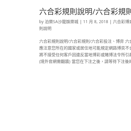
六合彩規則說明/六合彩規
by
泊樂SA沙龍娛樂城
|
11 月 8, 2018
|
六合彩博
則說明
六合彩規則說明/六合彩規則/六合彩投注、博弈 
應注意您所在的國家或居住地可能規定網路博奕不
將不接受任何客戶因違反當地博彩或賭博法令所引起
(境外官網需翻牆) 當您在下注之後，請等待下注後的