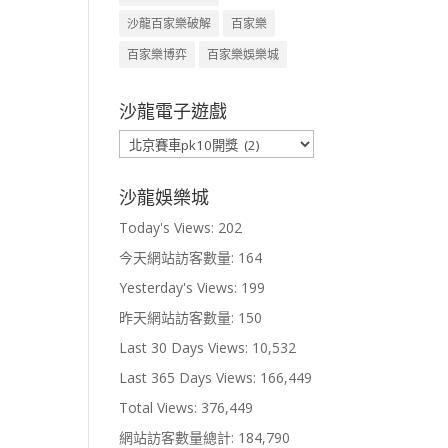
沙龍百家樂破解
百家樂
百家樂博弈
百家樂娛樂城
沙龍電子遊戲
沙
龍
電
沙龍娛樂城
子
Today's Views:
202
遊
戲
今天網站訪客數量:
164
Yesterday's Views:
199
昨天網站訪客數量:
150
Last 30 Days Views:
10,532
Last 365 Days Views:
166,449
Total Views:
376,449
網站訪客數量總計:
184,790