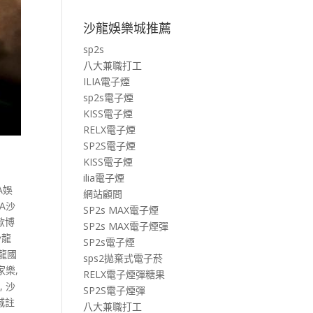
沙龍娛樂城推薦
sp2s
八大兼職打工
ILIA電子煙
sp2s電子煙
KISS電子煙
RELX電子煙
SP2S電子煙
KISS電子煙
ilia電子煙
A娛
網站顧問
SA沙
SP2s MAX電子煙
歐博
SP2s MAX電子煙彈
沙龍
SP2s電子煙
龍國
sps2拋棄式電子菸
家樂
,
RELX電子煙彈糖果
理
,
沙
SP2S電子煙彈
城註
八大兼職打工