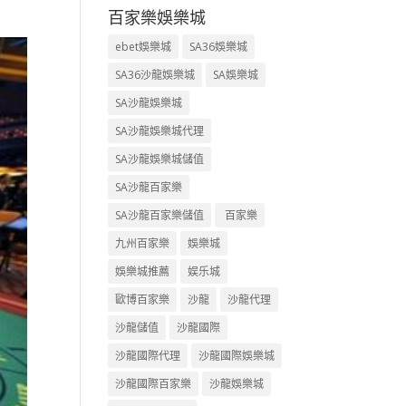
百家樂娛樂城
ebet娛樂城
SA36娛樂城
SA36沙龍娛樂城
SA娛樂城
SA沙龍娛樂城
SA沙龍娛樂城代理
SA沙龍娛樂城儲值
SA沙龍百家樂
SA沙龍百家樂儲值
百家樂
九州百家樂
娛樂城
娛樂城推薦
娱乐城
歐博百家樂
沙龍
沙龍代理
沙龍儲值
沙龍國際
沙龍國際代理
沙龍國際娛樂城
沙龍國際百家樂
沙龍娛樂城