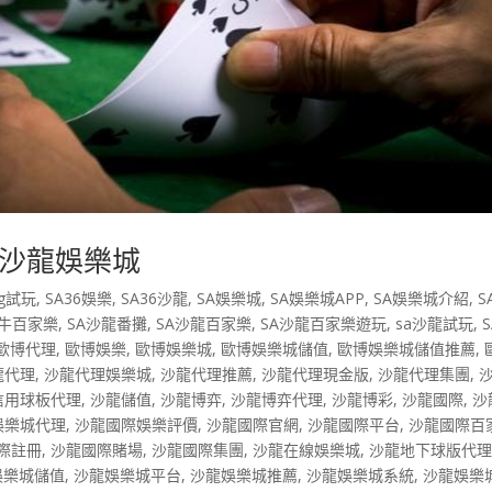
沙龍娛樂城
ng試玩
,
SA36娛樂
,
SA36沙龍
,
SA娛樂城
,
SA娛樂城APP
,
SA娛樂城介紹
,
S
牛牛百家樂
,
SA沙龍番攤
,
SA沙龍百家樂
,
SA沙龍百家樂遊玩
,
sa沙龍試玩
,
歐博代理
,
歐博娛樂
,
歐博娛樂城
,
歐博娛樂城儲值
,
歐博娛樂城儲值推薦
,
龍代理
,
沙龍代理娛樂城
,
沙龍代理推薦
,
沙龍代理現金版
,
沙龍代理集團
,
信用球板代理
,
沙龍儲值
,
沙龍博弈
,
沙龍博弈代理
,
沙龍博彩
,
沙龍國際
,
沙
娛樂城代理
,
沙龍國際娛樂評價
,
沙龍國際官網
,
沙龍國際平台
,
沙龍國際百
際註冊
,
沙龍國際賭場
,
沙龍國際集團
,
沙龍在線娛樂城
,
沙龍地下球版代
娛樂城儲值
,
沙龍娛樂城平台
,
沙龍娛樂城推薦
,
沙龍娛樂城系統
,
沙龍娛樂