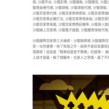
冊
,
沙龍平台
,
沙龍彩票
,
沙龍捕魚
,
沙龍樸克
,
沙龍
龍現金網代理
,
沙龍球板
,
沙龍球板代理
,
沙龍球版
,
沙龍百家樂代理
,
沙龍百家樂俱樂部
,
沙龍百家樂儲
沙龍百家樂必勝打法
,
沙龍百家樂現金版
,
沙龍百家
沙龍百家樂長龍
,
沙龍百家樂閒莊機率
,
沙龍真人娛
沙龍線上百家樂
,
沙龍電子遊戲
,
沙龍體育球板代理
沙龍國際百家樂三大通病、沙龍娛樂城 沙龍國際
家，任你選擇，除了和局之外，結局不是莊家贏就
蕩產呢！這就是「簡單就是愈不簡單」的道理。 
入袋才是贏，輸了想翻本，也是人之常情。贏了不想