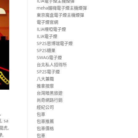
ILIA電子煙主機煙彈
meha媚嗨電子煙主機煙彈
東京魔盒電子煙主機煙彈
電子煙官網
ILIA哩啞電子煙
ILIA電子煙
SP2S思博瑞電子煙
SP2S糖果
SWAG電子煙
台北私人招待所
SP2S電子煙
八大兼職
推拿按摩
台灣暗黑旅遊
尚奇網路行銷
經紀公司
公
,
包車
薦
,
sa
包車推薦
龍龍虎
,
包車價格
學
,
包車