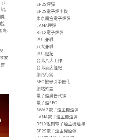
,
沙
SP2S煙彈
介紹
,
SP2S電子煙主機
常勝
,
東京魔盒電子煙彈
遊戲
,
LANA煙彈
國際
,
RELX電子煙彈
酒店兼職
八大兼職
閒
酒店經紀
傾家
台北八大工作
鈔票
台北酒店經紀
網路行銷
SEO搜尋引擎優化
網站架設
電子煙廣告代操
電子煙SEO
SWAG電子煙主機煙彈
LANA電子煙主機煙彈
RELX悅刻電子煙主機煙彈
SP2S電子煙主機煙彈