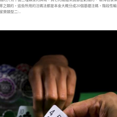
等之類的，這些所用的注碼法都是本金大概分成20個基礎注碼，階段性
類型二:...