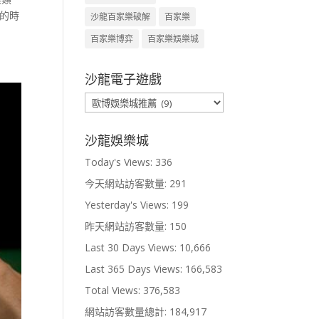
輸的時
沙龍百家樂破解
百家樂
百家樂博弈
百家樂娛樂城
沙龍電子遊戲
沙
龍
電
沙龍娛樂城
子
Today's Views:
336
遊
戲
今天網站訪客數量:
291
Yesterday's Views:
199
昨天網站訪客數量:
150
Last 30 Days Views:
10,666
Last 365 Days Views:
166,583
Total Views:
376,583
網站訪客數量總計:
184,917