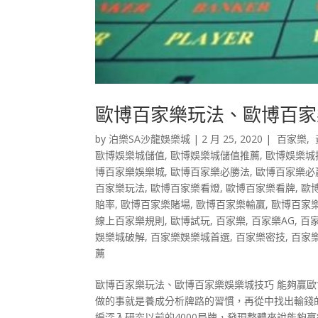
歐博百家樂玩法、歐博百家
by
泊樂SA沙龍娛樂城
|
2 月 25, 2020
|
百家樂
,
歐博娛樂城儲值
,
歐博娛樂城儲值推薦
,
歐博娛樂城
博百家樂娛樂城
,
歐博百家樂必勝法
,
歐博百家樂必
百家樂玩法
,
歐博百家樂看燈
,
歐博百家樂看牌
,
歐
賠率
,
歐博百家樂賭場
,
歐博百家樂輸贏
,
歐博百家
線上百家樂規則
,
歐博試玩
,
百家樂
,
百家樂AG
,
百家
娛樂城破解
,
百家樂娛樂城首選
,
百家樂密技
,
百家
薦
歐博百家樂玩法、歐博百家樂娛樂城技巧 能夠贏歐
做的事就是養成分析牌路的習慣，再從中找出輸錢
編深入研究以前的4000局牌，發現整體來說能夠