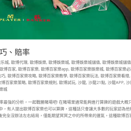
巧、賠率
娱乐城
,
歐博代理
,
歐博娛樂
,
歐博娛樂城
,
歐博娛樂城儲值
,
歐博娛樂城儲
歐博百家
,
歐博百家樂
,
歐博百家樂app
,
歐博百家樂娛樂城
,
歐博百家樂必
技巧
,
歐博百家樂攻略
,
歐博百家樂教學
,
歐博百家樂玩法
,
歐博百家樂看燈
歐博百家樂策略
,
歐博百家樂規則
,
歐博試玩
,
沙龍
,
沙龍21點
,
沙龍APP
,
沙
樂城
率最強的分析，一起戰勝賭場吧! 在賭場里通常能夠進行算牌的遊戲大概
戲中，有人提出歐博百家樂也可以算牌，這種話只會讓大多數的玩家認為他
後完全沒辦法左右結局，僅能期望冥冥之中的所帶來的運氣，這種歐博百