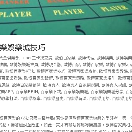
樂娛樂城技巧
黃金俱樂部
,
-ebet三卡撲克牌
,
歐伯百家樂
,
歐博代理
,
歐博娛樂
,
歐博娛
推薦
,
歐博娛樂城會員
,
歐博現金版
,
歐博百家
,
歐博百家樂
,
歐博百家樂ap
贏
,
歐博百家樂打法
,
歐博百家樂技巧
,
歐博百家樂攻略
,
歐博百家樂教學
,
博百家樂看路
,
歐博百家樂破解
,
歐博百家樂策略
,
歐博百家樂規則
,
歐博百
樂遊戲
,
歐博百家樂預測
,
歐博真人
,
歐博真人百家樂規則
,
歐博真人視訊
,
樂APP
,
百家樂BBIN
,
百家樂下載
,
百家樂娛樂城
,
百家樂娛樂城分享
,
百
樂教學打法
,
百家樂概率
,
百家樂歷史
,
百家樂玩法
,
百家樂用語
,
百家樂用
博百家樂的方法:只限三種牌局! 若你是個歐博百家樂遊戲的愛好者，第一
的點，接著檢討並改正，如此一來才有辦法輕鬆獲勝贏錢。歐博百家樂根
贏錢的只有下面三種類型的牌局，其它的總體來說都是虧錢的。 歐博百家