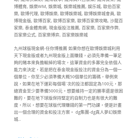
博體育
,
娛樂WM
,
娛樂城
,
娛樂城推薦
,
娱乐城
,
歐伯百家
樂
,
歐博代理
,
歐博娛樂
,
歐博娛樂城
,
歐博娛樂城會員
,
歐
博現金版
,
歐博百家
,
歐博百家樂
,
歐博百家樂攻略
,
沙龍百
家樂
,
泰金體育網
,
現金版投注推薦
,
百家樂
,
百家樂作弊
,
百家樂公式
,
百家樂博弈
,
百家樂娛樂城
九州球版現金網-任你博推薦 如果你想在歐博娛樂城利用
天下現金版或者九州現金版上面賺錢，必須先準備一筆足
夠的賭本來負擔輸掉的場次，這筆資金的多寡完全依個人
能力來決定，若是把在泰金現金版投注的資金分為一個一
個單位，你至少必須準備大概50個單位的籌碼，舉例來
說，如果在地下運彩每個場ˋ次的投注都固定為100元，那
總資金至少要準備5000元。想要維持一定的勝率還是很困
難的，要在地下球版保持堅定的自制力也是有很大的難
度，所以，想要在球版代理賺錢的第一門功課，便是計畫
出一個合理的資金和投注方案。 dg集團-dg真人夢幻娛樂
城...