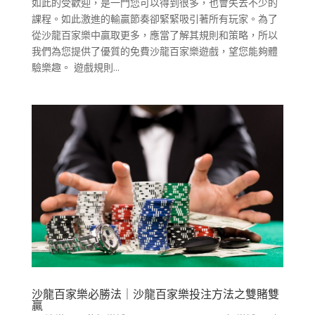
如此的受歡迎，是一門您可以得到很多，也會失去不少的
課程。如此激進的輸贏節奏卻緊緊吸引著所有玩家。為了
從沙龍百家樂中贏取更多，應當了解其規則和策略，所以
我們為您提供了優質的免費沙龍百家樂遊戲，望您能夠體
驗樂趣。 遊戲規則...
沙龍百家樂必勝法｜沙龍百家樂投注方法之雙賭雙
贏