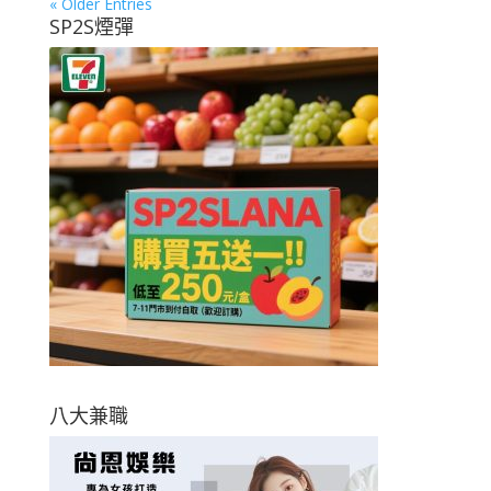
« Older Entries
SP2S煙彈
八大兼職