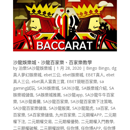
沙龍娛樂城、沙龍百家樂、百家樂教學
by
泊樂SA沙龍娛樂城
|
1 月 28, 2020
|
Bingo Bingo
,
dg
真人夢幻娛樂城
,
ebet三公
,
ebet娛樂城
,
EBET真人
,
ebet
真人三公
,
ebet真人富貴三寶
,
EBET競瞇百家樂
,
sa
gaming試玩
,
SA36娛樂城
,
SA36沙龍
,
SA娛樂城介紹
,
SA
娛樂城儲值
,
SA娛樂城推薦
,
sa沙龍app
,
SA沙龍牛牛百家
樂
,
SA沙龍番攤
,
SA沙龍百家樂
,
SA沙龍百家樂下注策略
,
SA沙龍百家樂儲值
,
SA沙龍骰寶
,
SA沙龍龍虎
,
sa百家
,
SA
百家樂
,
SA百家樂儲值
,
九州百家樂
,
二元期權APP
,
二元期
權下注
,
二元期權交易
,
二元期權優勢
,
二元期權入門教學
,
二元期權破解
,
二元期權說明
,
任你博
,
任你博APP
,
任你博