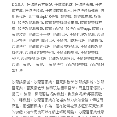
DG真人
,
任你博官方網站
,
任你博彩球
,
任你博彩絹
,
任你
博推薦
,
任你博教學
,
任你博歐博真人
,
任你博體育運彩
,
信
用版代理
,
北京賽車pk10遊戲
,
娛樂城
,
娛樂城推薦
,
娱乐
城
,
歐博娛樂城儲值
,
歐博娛樂城儲值推薦
,
歐博娛樂城推
薦
,
歐博娛樂城會員
,
歐博百家樂
,
歐博百家樂app
,
歐博百
家樂攻略
,
沙龍二十一點
,
沙龍代理
,
沙龍代理娛樂城
,
沙龍
代理集團
,
沙龍信用版代理
,
沙龍信用球板代理
,
沙龍儲值
,
沙龍博弈
,
沙龍博弈代理
,
沙龍國際娛樂城
,
沙龍國際娛樂
城代理
,
沙龍國際娛樂評價
,
沙龍國際集團
,
沙龍娛樂城
APP
,
沙龍娛樂城代理
,
沙龍娛樂城官網
,
沙龍娛樂城推薦
,
沙龍百家樂
,
百家樂
,
百家樂博弈
,
百家樂娛樂城
,
百家樂教
學打法
沙龍娛樂城、沙龍百家樂、百家樂教學 沙龍娛樂城、沙龍
百家樂、百家樂教學 這種玩法簡單易學，而且莊家優勢非
常低。 這是一種需要技巧的遊戲，也是詹姆斯•邦德喜歡
的一種遊戲。沙龍百家樂在賭場的魅力宛如貴婦，傳統而
高雅，風韻而經典。作為一個在賭場被眾多狂熱玩家追捧
的遊戲，如今您也可以在網上輕鬆體驗。 沙龍百家樂就是