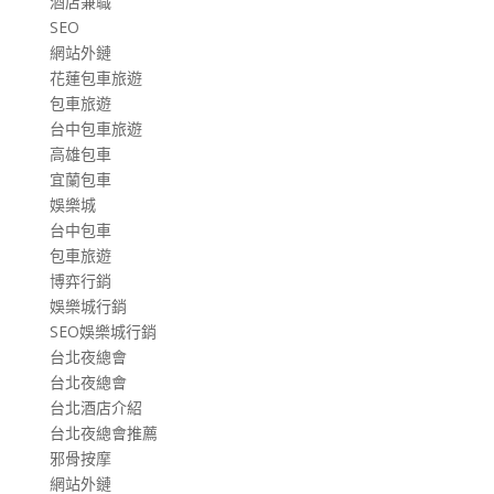
酒店兼職
SEO
網站外鏈
花蓮包車旅遊
包車旅遊
台中包車旅遊
高雄包車
宜蘭包車
娛樂城
台中包車
包車旅遊
博弈行銷
娛樂城行銷
SEO娛樂城行銷
台北夜總會
台北夜總會
台北酒店介紹
台北夜總會推薦
邪骨按摩
網站外鏈