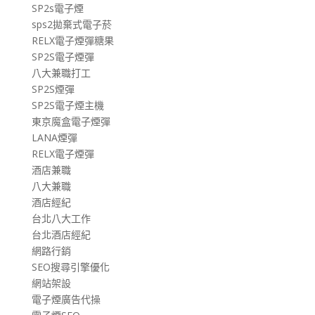
SP2s電子煙
sps2拋棄式電子菸
RELX電子煙彈糖果
SP2S電子煙彈
八大兼職打工
SP2S煙彈
SP2S電子煙主機
東京魔盒電子煙彈
LANA煙彈
RELX電子煙彈
酒店兼職
八大兼職
酒店經紀
台北八大工作
台北酒店經紀
網路行銷
SEO搜尋引擎優化
網站架設
電子煙廣告代操