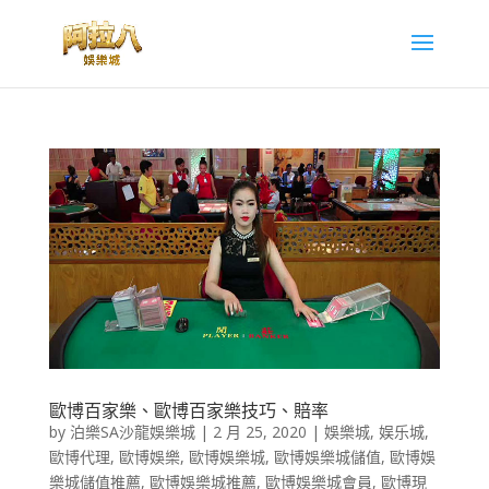
歐博百家樂、歐博百家樂技巧、賠率
by
泊樂SA沙龍娛樂城
|
2 月 25, 2020
|
娛樂城
,
娱乐城
,
歐博代理
,
歐博娛樂
,
歐博娛樂城
,
歐博娛樂城儲值
,
歐博娛
樂城儲值推薦
,
歐博娛樂城推薦
,
歐博娛樂城會員
,
歐博現