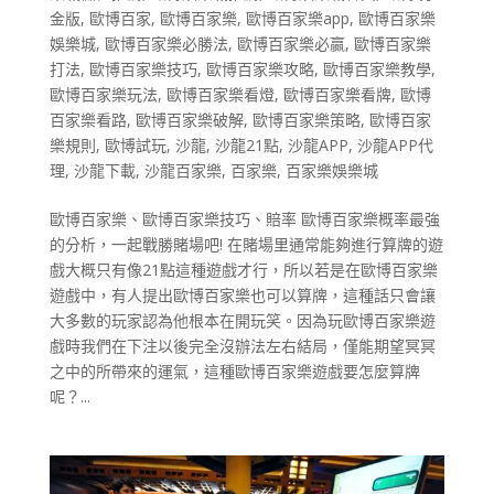
金版
,
歐博百家
,
歐博百家樂
,
歐博百家樂app
,
歐博百家樂
娛樂城
,
歐博百家樂必勝法
,
歐博百家樂必贏
,
歐博百家樂
打法
,
歐博百家樂技巧
,
歐博百家樂攻略
,
歐博百家樂教學
,
歐博百家樂玩法
,
歐博百家樂看燈
,
歐博百家樂看牌
,
歐博
百家樂看路
,
歐博百家樂破解
,
歐博百家樂策略
,
歐博百家
樂規則
,
歐博試玩
,
沙龍
,
沙龍21點
,
沙龍APP
,
沙龍APP代
理
,
沙龍下載
,
沙龍百家樂
,
百家樂
,
百家樂娛樂城
歐博百家樂、歐博百家樂技巧、賠率 歐博百家樂概率最強
的分析，一起戰勝賭場吧! 在賭場里通常能夠進行算牌的遊
戲大概只有像21點這種遊戲才行，所以若是在歐博百家樂
遊戲中，有人提出歐博百家樂也可以算牌，這種話只會讓
大多數的玩家認為他根本在開玩笑。因為玩歐博百家樂遊
戲時我們在下注以後完全沒辦法左右結局，僅能期望冥冥
之中的所帶來的運氣，這種歐博百家樂遊戲要怎麼算牌
呢？...