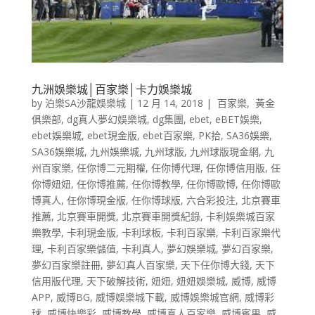
九洲娛樂城│百家樂│卡力娛樂城
by
泊樂SA沙龍娛樂城
|
12 月 14, 2018
|
百家樂
,
黃金
俱樂部
,
dg真人夢幻娛樂城
,
dg集團
,
ebet
,
eBET娛樂
,
ebet娛樂城
,
ebet現金版
,
ebet百家樂
,
PK拾
,
SA36娛樂
,
SA36娛樂城
,
九州娛樂城
,
九州球版
,
九州球版現金網
,
九
州百家樂
,
任你博二元期權
,
任你博代理
,
任你博信用版
,
任
你博妞妞
,
任你博推薦
,
任你博教學
,
任你博歐博
,
任你博歐
博真人
,
任你博現金版
,
任你博球版
,
六合彩投注
,
北京賽車
推薦
,
北京賽車開獎
,
北京賽車開獎紀錄
,
卡利娛樂城百家
樂教學
,
卡利現金版
,
卡利球板
,
卡利百家樂
,
卡利百家樂代
理
,
卡利百家樂儲值
,
卡利真人
,
夢幻娛樂城
,
夢幻百家樂
,
夢幻百家樂註冊
,
夢幻真人百家樂
,
天下任你博大錢
,
天下
信用版代理
,
天下破解技術
,
妞妞
,
妞妞娛樂城
,
威博
,
威博
APP
,
威博BG
,
威博娛樂城下載
,
威博娛樂城官網
,
威博彩
球
,
威博快樂彩
,
威博教學
,
威博真人百家樂
,
威博賓果
,
威