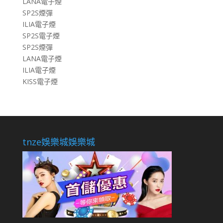
LANA電子煙
SP2S煙彈
ILIA電子煙
SP2S電子煙
SP2S煙彈
LANA電子煙
ILIA電子煙
KISS電子煙
tnze娛樂城娛樂城