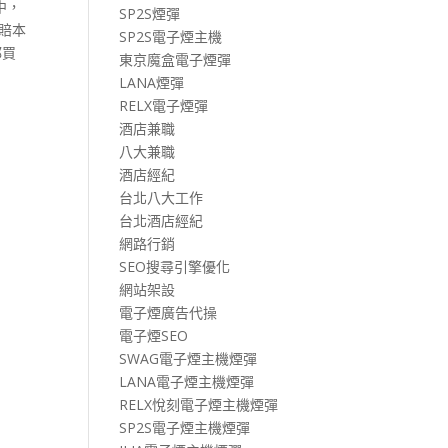
中，
SP2S煙彈
賠本
SP2S電子煙主機
都買
東京魔盒電子煙彈
LANA煙彈
RELX電子煙彈
酒店兼職
八大兼職
酒店經紀
台北八大工作
台北酒店經紀
網路行銷
SEO搜尋引擎優化
網站架設
電子煙廣告代操
電子煙SEO
SWAG電子煙主機煙彈
LANA電子煙主機煙彈
RELX悅刻電子煙主機煙彈
SP2S電子煙主機煙彈