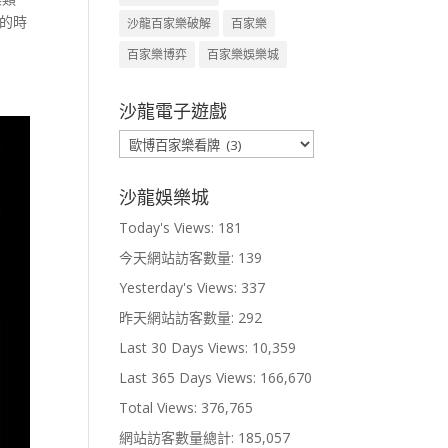
輸的時
沙龍百家樂破解
百家樂
百家樂博弈
百家樂娛樂城
沙龍電子遊戲
沙
龍
電
沙龍娛樂城
子
Today's Views:
181
遊
戲
今天網站訪客數量:
139
Yesterday's Views:
337
昨天網站訪客數量:
292
Last 30 Days Views:
10,359
Last 365 Days Views:
166,670
Total Views:
376,765
網站訪客數量總計:
185,057