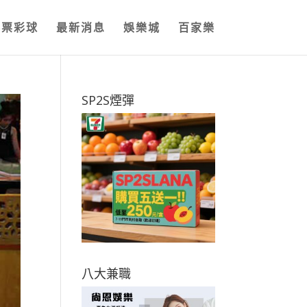
彩票彩球
最新消息
娛樂城
百家樂
SP2S煙彈
八大兼職