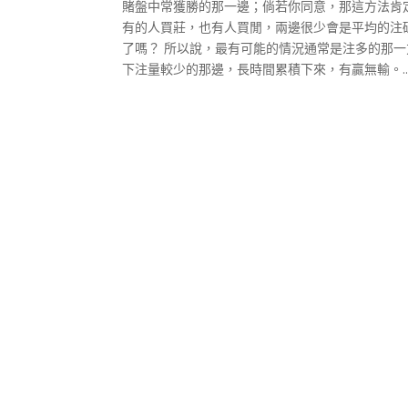
賭盤中常獲勝的那一邊；倘若你同意，那這方法肯定可行！ 
有的人買莊，也有人買閒，兩邊很少會是平均的注
了嗎？ 所以說，最有可能的情況通常是注多的那
下注量較少的那邊，長時間累積下來，有贏無輸。..