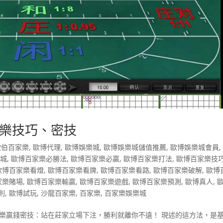
樂技巧、密技
歐伯百家樂
,
歐博代理
,
歐博娛樂城
,
歐博娛樂城儲值推薦
,
歐博娛樂城會員
樂城
,
歐博百家樂必勝法
,
歐博百家樂必贏
,
歐博百家樂打法
,
歐博百家樂技
歐博百家樂看燈
,
歐博百家樂看牌
,
歐博百家樂看路
,
歐博百家樂破解
,
歐博
家樂賭場
,
歐博百家樂輸贏
,
歐博百家樂遊戲
,
歐博百家樂預測
,
歐博真人
,
則
,
歐博試玩
,
沙龍百家樂
,
百家樂
,
百家樂娛樂城
家樂贏錢密技：站在莊家立場下注，勝利就離你不遠！ 現述的這方法，是