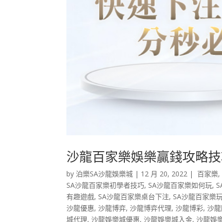
沙龍百家樂娛樂贏錢攻略技
by
泊樂SA沙龍娛樂城
|
12 月 20, 2022
|
百家樂
SA沙龍百家樂初學者技巧
,
SA沙龍百家樂如何玩
,
有趣遊戲
,
SA沙龍百家樂桌台下注
,
SA沙龍百家樂
沙龍優惠
,
沙龍博弈
,
沙龍博弈代理
,
沙龍博彩
,
沙龍
城代理
,
沙龍娛樂城優惠
,
沙龍娛樂城入金
,
沙龍娛