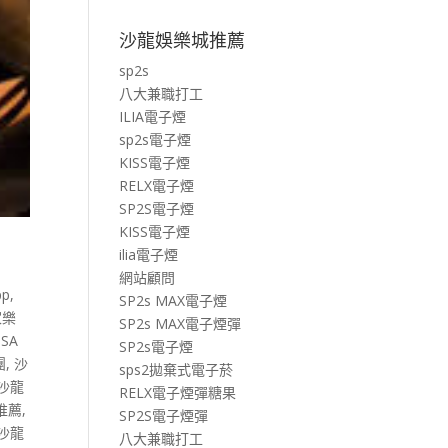
沙龍娛樂城推薦
sp2s
八大兼職打工
ILIA電子煙
sp2s電子煙
KISS電子煙
RELX電子煙
SP2S電子煙
KISS電子煙
ilia電子煙
網站顧問
pp
,
SP2s MAX電子煙
家樂
SP2s MAX電子煙彈
,
SA
SP2s電子煙
團
,
沙
sps2拋棄式電子菸
沙龍
RELX電子煙彈糖果
推薦
,
SP2S電子煙彈
沙龍
八大兼職打工