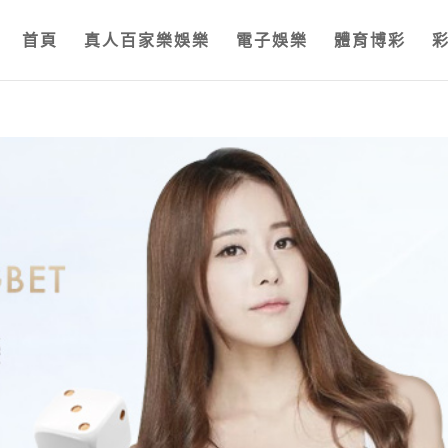
首頁
真人百家樂娛樂
電子娛樂
體育博彩