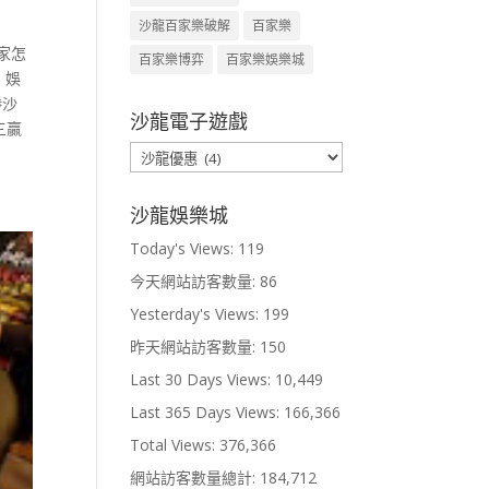
沙龍百家樂破解
百家樂
家怎
百家樂博弈
百家樂娛樂城
、娛
勝沙
沙龍電子遊戲
三贏
沙
龍
電
沙龍娛樂城
子
Today's Views:
119
遊
戲
今天網站訪客數量:
86
Yesterday's Views:
199
昨天網站訪客數量:
150
Last 30 Days Views:
10,449
Last 365 Days Views:
166,366
Total Views:
376,366
網站訪客數量總計:
184,712