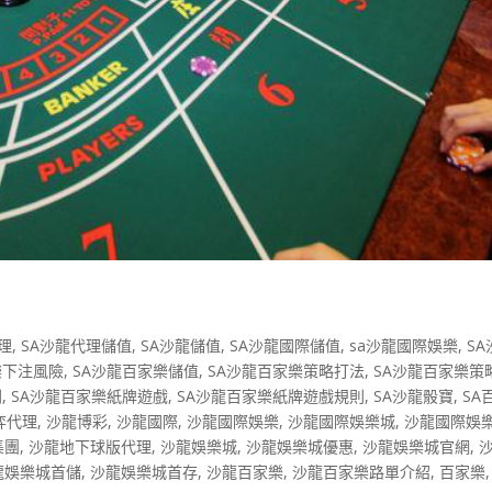
理
,
SA沙龍代理儲值
,
SA沙龍儲值
,
SA沙龍國際儲值
,
sa沙龍國際娛樂
,
SA
樂下注風險
,
SA沙龍百家樂儲值
,
SA沙龍百家樂策略打法
,
SA沙龍百家樂策
則
,
SA沙龍百家樂紙牌遊戲
,
SA沙龍百家樂紙牌遊戲規則
,
SA沙龍骰寶
,
SA
弈代理
,
沙龍博彩
,
沙龍國際
,
沙龍國際娛樂
,
沙龍國際娛樂城
,
沙龍國際娛
集團
,
沙龍地下球版代理
,
沙龍娛樂城
,
沙龍娛樂城優惠
,
沙龍娛樂城官網
,
龍娛樂城首儲
,
沙龍娛樂城首存
,
沙龍百家樂
,
沙龍百家樂路單介紹
,
百家樂