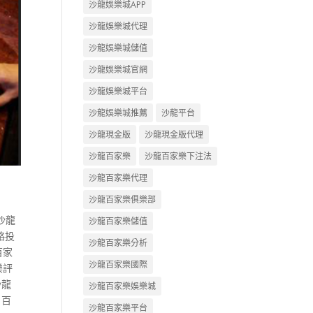
沙龍娛樂城APP
沙龍娛樂城代理
沙龍娛樂城儲值
沙龍娛樂城官網
沙龍娛樂城平台
沙龍娛樂城推薦
沙龍平台
沙龍現金版
沙龍現金版代理
沙龍百家樂
沙龍百家樂下注法
沙龍百家樂代理
沙龍百家樂俱樂部
沙龍
沙龍百家樂儲值
略投
沙龍百家樂分析
百家
沙龍百家樂國際
樂評
沙龍
沙龍百家樂娛樂城
,
百
沙龍百家樂平台