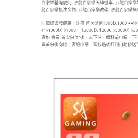
百家樂基礎規則
,
沙龍百家樂天牌機率
,
沙龍百家樂
龍百家樂投注金額
,
沙龍百家樂教學
,
沙龍百家樂概
沙龍娛樂城優惠、註冊 首次儲值1000送1000 ●●沙龍娛
存$1000送 $1000！ $3000送 $2000 $
資格 會員”首次儲值”後，未下注、轉移前申請，下
員首儲後向線上客服申請，審核過後紅利自動發送至沙