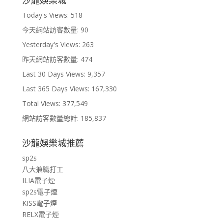
子
Today's Views:
518
遊
戲
今天網站訪客數量:
90
Yesterday's Views:
263
昨天網站訪客數量:
474
Last 30 Days Views:
9,357
Last 365 Days Views:
167,330
Total Views:
377,549
網站訪客數量總計:
185,837
沙龍娛樂城推薦
sp2s
八大兼職打工
ILIA電子煙
sp2s電子煙
KISS電子煙
RELX電子煙