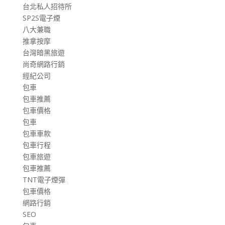
台北私人招待所
SP2S電子煙
八大兼職
推拿按摩
台灣暗黑旅遊
尚奇網路行銷
經紀公司
包車
包車推薦
包車價格
包車
包車車款
包車行程
包車旅遊
包車推薦
TNT電子煙彈
包車價格
網路行銷
SEO