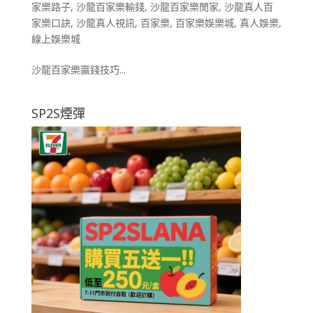
家樂路子
,
沙龍百家樂輸錢
,
沙龍百家樂閒家
,
沙龍真人百
家樂口訣
,
沙龍真人視訊
,
百家樂
,
百家樂娛樂城
,
真人娛樂
,
線上娛樂城
沙龍百家樂贏錢技巧...
SP2S煙彈