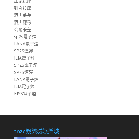
居家按摩
到府按摩
酒店兼差
酒店應徵
公關兼差
sp2s電子煙
LANA電子煙
SP2S煙彈
ILIA電子煙
SP2S電子煙
SP2S煙彈
LANA電子煙
ILIA電子煙
KISS電子煙
tnze娛樂城娛樂城