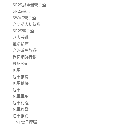
SP2S思博瑞電子煙
SP2S糖果
SWAG電子煙
台北私人招待所
SP2S電子煙
八大兼職
推拿按摩
台灣暗黑旅遊
尚奇網路行銷
經紀公司
包車
包車推薦
包車價格
包車
包車車款
包車行程
包車旅遊
包車推薦
TNT電子煙彈