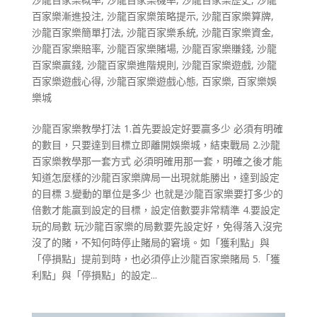
百家樂漸進投注
,
沙龍百家樂策略提示
,
沙龍百家樂算牌
,
沙龍百家樂簡單打法
,
沙龍百家樂系統
,
沙龍百家樂資金
,
沙龍百家樂賠率
,
沙龍百家樂賭場
,
沙龍百家樂賺錢
,
沙龍
百家樂贏錢
,
沙龍百家樂進階規則
,
沙龍百家樂遊戲
,
沙龍
百家樂遊戲心得
,
沙龍百家樂遊戲心態
,
百家樂
,
百家樂娛
樂城
沙龍百家樂教學打法 1.首先要設定好要贏多少 必須有明確
的數目，只要達到目標立即離開娛樂城，結束戰局 2.沙龍
百家樂教學那一套方式 必須明確用那一套，明確之後才能
知道怎麼樣的沙龍百家樂牌局一出現就能勝出，達到設定
的目標 3.變動的單位是多少 也就是沙龍百家樂要打多少的
倍數才能贏到設定的目標，設定倍數要非常精準 4.要設定
玩的局數 玩沙龍百家樂的局數要先設定好，免得落入沒完
沒了的賭，不知何時停止賭局的窘境。如「獲利點」與
「停損點」提前到時，也必須停止沙龍百家樂賭局 5.「獲
利點」與「停損點」的設定...