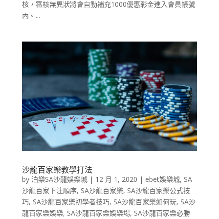
核，審核無異狀將會自動補充1000優惠彩金進入會員帳號
內。...
沙龍百家樂教學打法
by
泊樂SA沙龍娛樂城
|
12 月 1, 2020
|
ebet娛樂城
,
SA
沙龍百家下注順序
,
SA沙龍百家樂
,
SA沙龍百家樂公式技
巧
,
SA沙龍百家樂初學者技巧
,
SA沙龍百家樂如何玩
,
SA沙
龍百家樂娛樂
,
SA沙龍百家樂娛樂場
,
SA沙龍百家樂必勝