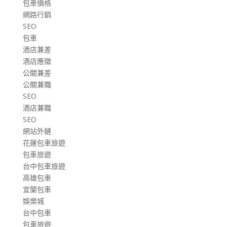
包車價格
網路行銷
SEO
包車
酒店兼差
酒店應徵
公關兼差
公關兼職
SEO
酒店兼職
SEO
網站外鏈
花蓮包車旅遊
包車旅遊
台中包車旅遊
高雄包車
宜蘭包車
娛樂城
台中包車
包車旅遊