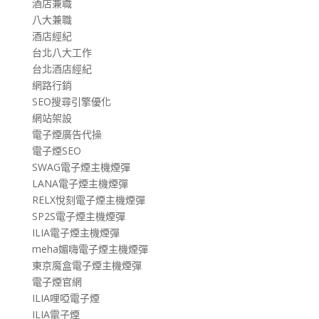
酒店兼職
八大兼職
酒店經紀
台北八大工作
台北酒店經紀
網路行銷
SEO搜尋引擎優化
網站架設
電子煙廣告代操
電子煙SEO
SWAG電子煙主機煙彈
LANA電子煙主機煙彈
RELX悅刻電子煙主機煙彈
SP2S電子煙主機煙彈
ILIA電子煙主機煙彈
meha媚嗨電子煙主機煙彈
東京魔盒電子煙主機煙彈
電子煙官網
ILIA哩啞電子煙
ILIA電子煙