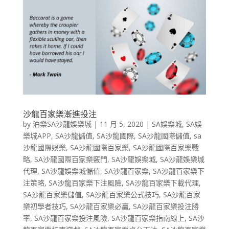
沙龍百家樂漸進投注
by
泊樂SA沙龍娛樂城
|
11 月 5, 2020
|
SA娛樂城
,
SA娛
樂城APP
,
SA沙龍儲值
,
SA沙龍國際
,
SA沙龍國際儲值
,
sa
沙龍國際娛樂
,
SA沙龍國際百家樂
,
SA沙龍國際百家樂戰
略
,
SA沙龍國際百家樂竅門
,
SA沙龍娛樂城
,
SA沙龍娛樂城
代理
,
SA沙龍娛樂城儲值
,
SA沙龍百家樂
,
SA沙龍百家樂下
注策略
,
SA沙龍百家樂下注風險
,
SA沙龍百家樂下載代理
,
SA沙龍百家樂儲值
,
SA沙龍百家樂公式技巧
,
SA沙龍百家
樂初學者技巧
,
SA沙龍百家樂必贏
,
SA沙龍百家樂投注勝
率
,
SA沙龍百家樂投注風險
,
SA沙龍百家樂指南線上
,
SA沙