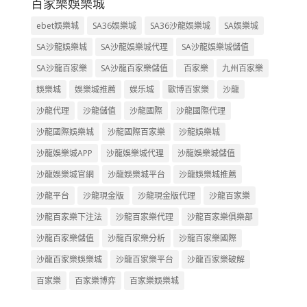
百家樂娛樂城
ebet娛樂城
SA36娛樂城
SA36沙龍娛樂城
SA娛樂城
SA沙龍娛樂城
SA沙龍娛樂城代理
SA沙龍娛樂城儲值
SA沙龍百家樂
SA沙龍百家樂儲值
百家樂
九州百家樂
娛樂城
娛樂城推薦
娱乐城
歐博百家樂
沙龍
沙龍代理
沙龍儲值
沙龍國際
沙龍國際代理
沙龍國際娛樂城
沙龍國際百家樂
沙龍娛樂城
沙龍娛樂城APP
沙龍娛樂城代理
沙龍娛樂城儲值
沙龍娛樂城官網
沙龍娛樂城平台
沙龍娛樂城推薦
沙龍平台
沙龍現金版
沙龍現金版代理
沙龍百家樂
沙龍百家樂下注法
沙龍百家樂代理
沙龍百家樂俱樂部
沙龍百家樂儲值
沙龍百家樂分析
沙龍百家樂國際
沙龍百家樂娛樂城
沙龍百家樂平台
沙龍百家樂破解
百家樂
百家樂博弈
百家樂娛樂城