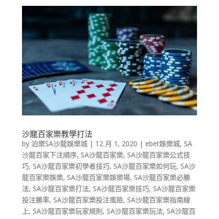
沙龍百家樂教學打法
by
泊樂SA沙龍娛樂城
|
12 月 1, 2020
|
ebet娛樂城
,
SA
沙龍百家下注順序
,
SA沙龍百家樂
,
SA沙龍百家樂公式技
巧
,
SA沙龍百家樂初學者技巧
,
SA沙龍百家樂如何玩
,
SA沙
龍百家樂娛樂
,
SA沙龍百家樂娛樂場
,
SA沙龍百家樂必勝
法
,
SA沙龍百家樂打法
,
SA沙龍百家樂技巧
,
SA沙龍百家樂
投注勝率
,
SA沙龍百家樂投注風險
,
SA沙龍百家樂指南線
上
,
SA沙龍百家樂玩家規則
,
SA沙龍百家樂玩法
,
SA沙龍百