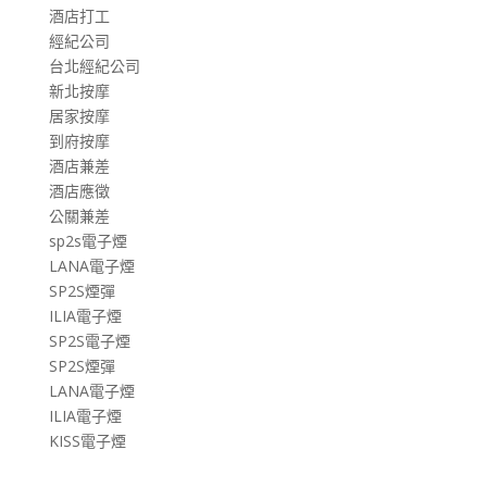
酒店打工
經紀公司
台北經紀公司
新北按摩
居家按摩
到府按摩
酒店兼差
酒店應徵
公關兼差
sp2s電子煙
LANA電子煙
SP2S煙彈
ILIA電子煙
SP2S電子煙
SP2S煙彈
LANA電子煙
ILIA電子煙
KISS電子煙