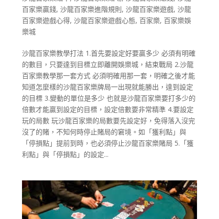
百家樂贏錢
,
沙龍百家樂進階規則
,
沙龍百家樂遊戲
,
沙龍
百家樂遊戲心得
,
沙龍百家樂遊戲心態
,
百家樂
,
百家樂娛
樂城
沙龍百家樂教學打法 1.首先要設定好要贏多少 必須有明確
的數目，只要達到目標立即離開娛樂城，結束戰局 2.沙龍
百家樂教學那一套方式 必須明確用那一套，明確之後才能
知道怎麼樣的沙龍百家樂牌局一出現就能勝出，達到設定
的目標 3.變動的單位是多少 也就是沙龍百家樂要打多少的
倍數才能贏到設定的目標，設定倍數要非常精準 4.要設定
玩的局數 玩沙龍百家樂的局數要先設定好，免得落入沒完
沒了的賭，不知何時停止賭局的窘境。如「獲利點」與
「停損點」提前到時，也必須停止沙龍百家樂賭局 5.「獲
利點」與「停損點」的設定...