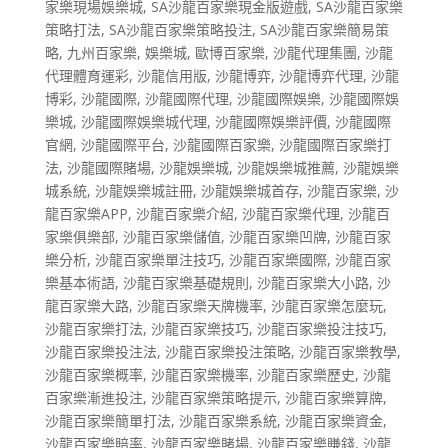
家樂現場娛樂城
,
SA沙龍百家樂現金版遊戲
,
SA沙龍百家樂
策略打法
,
SA沙龍百家樂策略投注
,
SA沙龍百家樂簡易策
略
,
九州百家樂
,
娛樂城
,
歐博百家樂
,
沙龍代理集團
,
沙龍
代理體育運彩
,
沙龍信用版
,
沙龍博弈
,
沙龍博弈代理
,
沙龍
博彩
,
沙龍國際
,
沙龍國際代理
,
沙龍國際娛樂
,
沙龍國際娛
樂城
,
沙龍國際娛樂城代理
,
沙龍國際娛樂評價
,
沙龍國際
官網
,
沙龍國際平台
,
沙龍國際百家樂
,
沙龍國際百家樂打
法
,
沙龍國際賭場
,
沙龍娛樂城
,
沙龍娛樂城推薦
,
沙龍娛樂
城系統
,
沙龍娛樂城註冊
,
沙龍娛樂城首存
,
沙龍百家樂
,
沙
龍百家樂APP
,
沙龍百家樂介紹
,
沙龍百家樂代理
,
沙龍百
家樂俱樂部
,
沙龍百家樂儲值
,
沙龍百家樂凹牌
,
沙龍百家
樂分析
,
沙龍百家樂單注技巧
,
沙龍百家樂國際
,
沙龍百家
樂基本術語
,
沙龍百家樂基礎規則
,
沙龍百家樂大小路
,
沙
龍百家樂大路
,
沙龍百家樂天牌機率
,
沙龍百家樂怎麼玩
,
沙龍百家樂打法
,
沙龍百家樂技巧
,
沙龍百家樂投注技巧
,
沙龍百家樂投注法
,
沙龍百家樂投注策略
,
沙龍百家樂教學
,
沙龍百家樂概率
,
沙龍百家樂機率
,
沙龍百家樂歷史
,
沙龍
百家樂漸進投注
,
沙龍百家樂策略提示
,
沙龍百家樂算牌
,
沙龍百家樂簡單打法
,
沙龍百家樂系統
,
沙龍百家樂資金
,
沙龍百家樂賠率
,
沙龍百家樂賭場
,
沙龍百家樂賺錢
,
沙龍