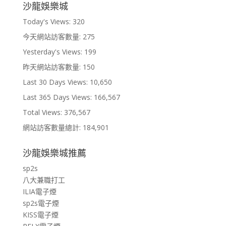
電
沙龍娛樂城
子
Today's Views:
320
遊
戲
今天網站訪客數量:
275
Yesterday's Views:
199
昨天網站訪客數量:
150
Last 30 Days Views:
10,650
Last 365 Days Views:
166,567
Total Views:
376,567
網站訪客數量總計:
184,901
沙龍娛樂城推薦
sp2s
八大兼職打工
ILIA電子煙
sp2s電子煙
KISS電子煙