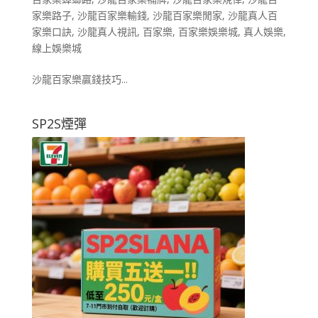
家樂路子
,
沙龍百家樂輸錢
,
沙龍百家樂閒家
,
沙龍真人百
家樂口訣
,
沙龍真人視訊
,
百家樂
,
百家樂娛樂城
,
真人娛樂
,
線上娛樂城
沙龍百家樂贏錢技巧...
SP2S煙彈