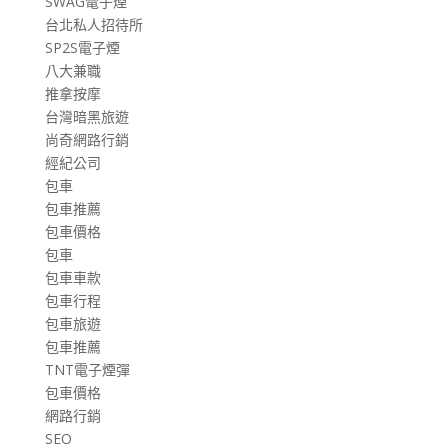
SWAG電子煙
台北私人招待所
SP2S電子煙
八大兼職
推拿按摩
台灣暗黑旅遊
尚奇網路行銷
經紀公司
包車
包車推薦
包車價格
包車
包車車款
包車行程
包車旅遊
包車推薦
TNT電子煙彈
包車價格
網路行銷
SEO