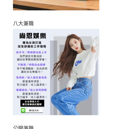
八大兼職
公關兼職