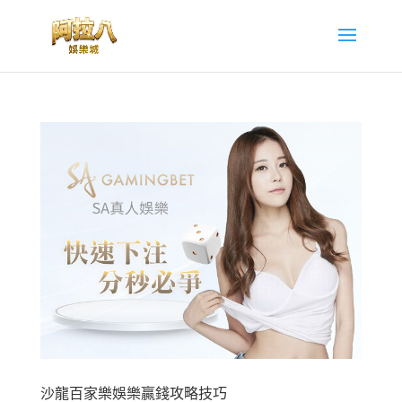
沙龍百家樂娛樂贏錢攻略技巧