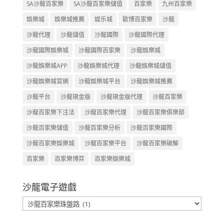
SA沙龍百家樂
SA沙龍百家樂儲值
百家樂
九州百家樂
娛樂城
娛樂城推薦
娱乐城
歐博百家樂
沙龍
沙龍代理
沙龍儲值
沙龍國際
沙龍國際代理
沙龍國際娛樂城
沙龍國際百家樂
沙龍娛樂城
沙龍娛樂城APP
沙龍娛樂城代理
沙龍娛樂城儲值
沙龍娛樂城官網
沙龍娛樂城平台
沙龍娛樂城推薦
沙龍平台
沙龍現金版
沙龍現金版代理
沙龍百家樂
沙龍百家樂下注法
沙龍百家樂代理
沙龍百家樂俱樂部
沙龍百家樂儲值
沙龍百家樂分析
沙龍百家樂國際
沙龍百家樂娛樂城
沙龍百家樂平台
沙龍百家樂破解
百家樂
百家樂博弈
百家樂娛樂城
沙龍電子遊戲
沙
龍