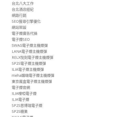
台北八大工作
台北酒店經紀
網路行銷
SEO搜尋引擎優化
網站架設
電子煙廣告代操
電子煙SEO
SWAG電子煙主機煙彈
LANA電子煙主機煙彈
RELX悅刻電子煙主機煙彈
SP2S電子煙主機煙彈
ILIA電子煙主機煙彈
meha媚嗨電子煙主機煙彈
東京魔盒電子煙主機煙彈
電子煙官網
ILIA哩啞電子煙
ILIA電子煙
SP2S思博瑞電子煙
SP2S糖果