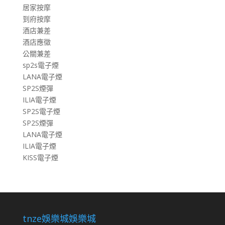
居家按摩
到府按摩
酒店兼差
酒店應徵
公關兼差
sp2s電子煙
LANA電子煙
SP2S煙彈
ILIA電子煙
SP2S電子煙
SP2S煙彈
LANA電子煙
ILIA電子煙
KISS電子煙
tnze娛樂城娛樂城