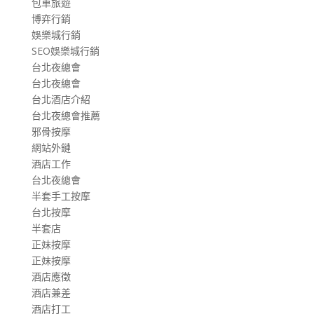
包車旅遊
博弈行銷
娛樂城行銷
SEO娛樂城行銷
台北夜總會
台北夜總會
台北酒店介紹
台北夜總會推薦
邪骨按摩
網站外鏈
酒店工作
台北夜總會
半套手工按摩
台北按摩
半套店
正妹按摩
正妹按摩
酒店應徵
酒店兼差
酒店打工