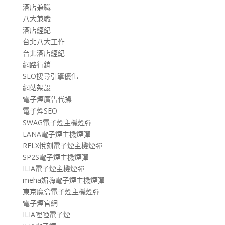
酒店兼職
八大兼職
酒店經紀
台北八大工作
台北酒店經紀
網路行銷
SEO搜尋引擎優化
網站架設
電子煙廣告代操
電子煙SEO
SWAG電子煙主機煙彈
LANA電子煙主機煙彈
RELX悅刻電子煙主機煙彈
SP2S電子煙主機煙彈
ILIA電子煙主機煙彈
meha媚嗨電子煙主機煙彈
東京魔盒電子煙主機煙彈
電子煙官網
ILIA哩啞電子煙