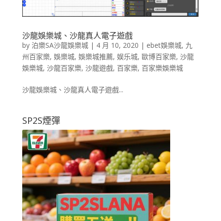
沙龍娛樂城、沙龍真人電子遊戲
by
泊樂SA沙龍娛樂城
|
4 月 10, 2020
|
ebet娛樂城
,
九
州百家樂
,
娛樂城
,
娛樂城推薦
,
娱乐城
,
歐博百家樂
,
沙龍
娛樂城
,
沙龍百家樂
,
沙龍遊戲
,
百家樂
,
百家樂娛樂城
沙龍娛樂城、沙龍真人電子遊戲...
SP2S煙彈