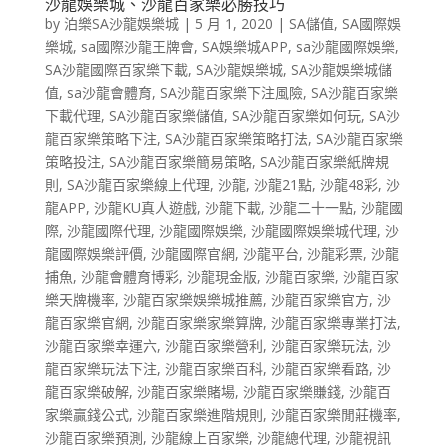
沙龍娛樂城、沙龍百家樂必勝技巧
by
泊樂SA沙龍娛樂城
|
5 月 1, 2020
|
SA儲值
,
SA國際娛
樂城
,
sa國際沙龍王牌會
,
SA娛樂城APP
,
sa沙龍國際娛樂
,
SA沙龍國際百家樂下載
,
SA沙龍娛樂城
,
SA沙龍娛樂城儲
值
,
sa沙龍會體育
,
SA沙龍百家樂下注風險
,
SA沙龍百家樂
下載代理
,
SA沙龍百家樂儲值
,
SA沙龍百家樂如何玩
,
SA沙
龍百家樂策略下注
,
SA沙龍百家樂策略打法
,
SA沙龍百家樂
策略投注
,
SA沙龍百家樂簡易策略
,
SA沙龍百家樂紙牌規
則
,
SA沙龍百家樂線上代理
,
沙龍
,
沙龍21點
,
沙龍48彩
,
沙
龍APP
,
沙龍KU真人遊戲
,
沙龍下載
,
沙龍二十一點
,
沙龍國
際
,
沙龍國際代理
,
沙龍國際娛樂
,
沙龍國際娛樂城代理
,
沙
龍國際娛樂評價
,
沙龍國際官網
,
沙龍平台
,
沙龍彩票
,
沙龍
捕魚
,
沙龍會體育博彩
,
沙龍現金版
,
沙龍百家樂
,
沙龍百家
樂天牌機率
,
沙龍百家樂娛樂城推薦
,
沙龍百家樂官方
,
沙
龍百家樂官網
,
沙龍百家樂家樂算牌
,
沙龍百家樂專業打法
,
沙龍百家樂幸運六
,
沙龍百家樂營利
,
沙龍百家樂玩法
,
沙
龍百家樂玩法下注
,
沙龍百家樂百科
,
沙龍百家樂看路
,
沙
龍百家樂破解
,
沙龍百家樂賭場
,
沙龍百家樂賺錢
,
沙龍百
家樂贏錢公式
,
沙龍百家樂進階規則
,
沙龍百家樂閒莊機率
,
沙龍百家樂預測
,
沙龍線上百家樂
,
沙龍總代理
,
沙龍視訊