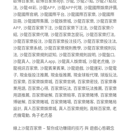
歐博百家樂
,
歐博百家樂app
,
沙龍
,
沙龍21點
,
沙龍21點玩
法
,
沙龍48彩
,
沙龍APP
,
沙龍APP代理
,
沙龍國際娛樂評價
,
沙龍國際官網
,
沙龍國際平台
,
沙龍國際百家樂
,
沙龍國際
註冊
,
沙龍國際集團
,
沙龍娛樂城
,
沙龍百家樂
,
沙龍百家樂
APP
,
沙龍百家樂下注
,
沙龍百家樂下注法
,
沙龍百家樂介
紹
,
沙龍百家樂代理
,
沙龍百家樂怎麼玩
,
沙龍百家樂打法
,
沙龍百家樂投注
,
沙龍百家樂投注技巧
,
沙龍百家樂投注法
,
沙龍百家樂系統
,
沙龍百家樂規則教學
,
沙龍百家樂規則玩
法
,
沙龍百家樂規則認知
,
沙龍百家樂規則說明
,
沙龍盤口
,
沙龍真人
,
沙龍真人app
,
沙龍真人娛樂城
,
沙龍老虎機
,
沙
龍視訊百家樂
,
沙龍賓果賓果
,
沙龍遊戲
,
沙龍運彩
,
沙龍電
子
,
現金版投注推薦
,
現金版推薦
,
現金球板代理
,
球版玩法
,
百家樂
,
百家樂娛樂城
,
百家樂官網
,
百家樂密技
,
百家樂專
業用語
,
百家樂心得
,
百家樂玩法
,
百家樂玩法推薦
,
百家樂
用語推薦
,
百家樂破解
,
百家樂賠率
,
百家樂賭博
,
百家樂賭
博破解
,
百家樂賭城
,
百家樂賭場
,
百家樂賭客
,
百家樂賭局
設計
,
真人百家樂娛樂城
,
真人百家樂規則
,
竟眯百家樂
,
老
虎機電動
,
角子老虎基
線上沙龍百家樂 – 幫你成功賺錢的技巧 與 遊戲心態觀念