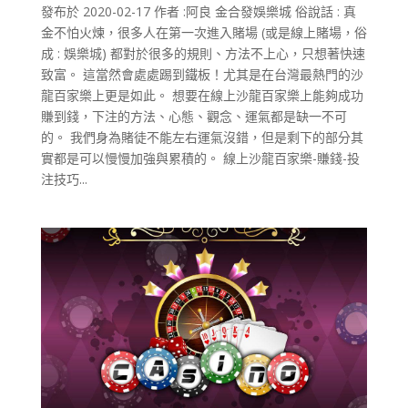
發布於 2020-02-17 作者 :阿良 金合發娛樂城 俗說話 : 真
金不怕火煉，很多人在第一次進入賭場 (或是線上賭場，俗
成 : 娛樂城) 都對於很多的規則、方法不上心，只想著快速
致富。 這當然會處處踢到鐵板！尤其是在台灣最熱門的沙
龍百家樂上更是如此。 想要在線上沙龍百家樂上能夠成功
賺到錢，下注的方法、心態、觀念、運氣都是缺一不可
的。 我們身為賭徒不能左右運氣沒錯，但是剩下的部分其
實都是可以慢慢加強與累積的。 線上沙龍百家樂-賺錢-投
注技巧...