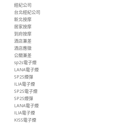
經紀公司
台北經紀公司
新北按摩
居家按摩
到府按摩
酒店兼差
酒店應徵
公關兼差
sp2s電子煙
LANA電子煙
SP2S煙彈
ILIA電子煙
SP2S電子煙
SP2S煙彈
LANA電子煙
ILIA電子煙
KISS電子煙