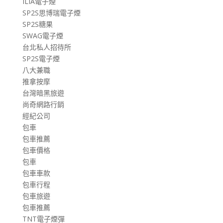
ILIA電子煙
SP2S思博瑞電子煙
SP2S糖果
SWAG電子煙
台北私人招待所
SP2S電子煙
八大兼職
推拿按摩
台灣暗黑旅遊
尚奇網路行銷
經紀公司
包車
包車推薦
包車價格
包車
包車車款
包車行程
包車旅遊
包車推薦
TNT電子煙彈