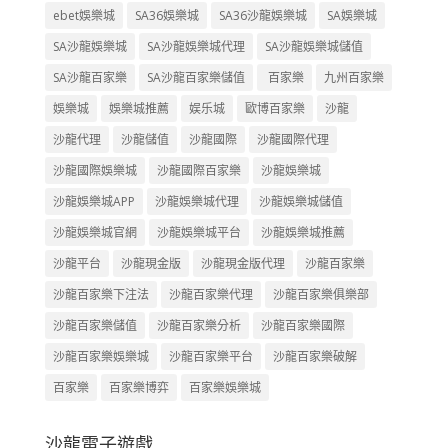
ebet娛樂城
SA36娛樂城
SA36沙龍娛樂城
SA娛樂城
SA沙龍娛樂城
SA沙龍娛樂城代理
SA沙龍娛樂城儲值
SA沙龍百家樂
SA沙龍百家樂儲值
百家樂
九州百家樂
娛樂城
娛樂城推薦
娱乐城
歐博百家樂
沙龍
沙龍代理
沙龍儲值
沙龍國際
沙龍國際代理
沙龍國際娛樂城
沙龍國際百家樂
沙龍娛樂城
沙龍娛樂城APP
沙龍娛樂城代理
沙龍娛樂城儲值
沙龍娛樂城官網
沙龍娛樂城平台
沙龍娛樂城推薦
沙龍平台
沙龍現金版
沙龍現金版代理
沙龍百家樂
沙龍百家樂下注法
沙龍百家樂代理
沙龍百家樂俱樂部
沙龍百家樂儲值
沙龍百家樂分析
沙龍百家樂國際
沙龍百家樂娛樂城
沙龍百家樂平台
沙龍百家樂破解
百家樂
百家樂博弈
百家樂娛樂城
沙龍電子遊戲