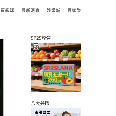
彩票彩球
最新消息
娛樂城
百家樂
SP2S煙彈
八大兼職