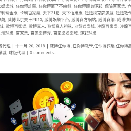
欺娛樂城
,
任你博詐騙
,
任你博贏了不給錢
,
任你博體育運彩
,
保險百家樂
,
卡利現金版
,
卡利百家樂
,
天下21點
,
天下信用版
,
妞妞撲克牌遊戲
,
妞妞教
推薦
,
威博北京賽車PK10
,
威博娛樂平台
,
威博官方網站
,
威博官網
,
威博快
城
,
歐博百家樂
,
歐博真人
,
歐博真人視訊
,
沙龍娛樂城
,
沙龍百家樂
,
沙龍
九州球版
,
百家樂
,
百家樂博弈
,
百家樂娛樂城
,
運彩球版
 | 十一月 20, 2018 | 威博任你博 ,任你博教學,任你博詐騙,任你博
球版代理 | 0 comments...