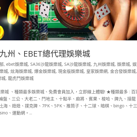
九州、EBET總代理娛樂城
部
,
ebet娛樂城
,
SA36沙龍娛樂城
,
SA沙龍娛樂城
,
九州娛樂城
,
娛樂城
,
娱
樂城
,
炫海娛樂城
,
爆金娛樂城
,
現金版娛樂城
,
皇家娛樂網
,
金合發娛樂城
樂城
,
龍虎鬥娛樂城
樂城 、種類最多娛樂城、免費會員加入，立即線上體驗! ★種類最多 : 百
、輪盤、三公、大老二、鬥地主、十點半、麻將、賓果、梭哈、牌九、接龍
比海、妞妞、撲克牌、7PK、5PK、推筒子、十二球、暗棋、bingo、十
no、運動網。...