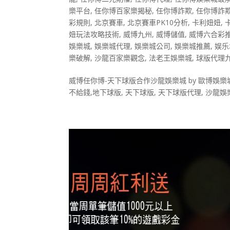
樂平台
,
任你博百家樂揭秘
,
任你博詐欺
,
任你博詐
彩規則
,
北京賽車
,
北京賽車PK10分析
,
卡利妞妞
,
妞玩法攻略技術
,
威博九州
,
威博儲值
,
威博六合彩
娛樂城
,
娛樂城代理
,
娛樂城公司
,
娛樂城推薦
,
娱乐
樂破解
,
沙龍百家樂觀念
,
法老王娛樂城
,
球版代理
威博任你博-天下球版合作沙龍娛樂城 by 歐博娛樂城代理
不給錢,地下球版, 天下球版, 天下球版代理, 沙龍娛樂城, 