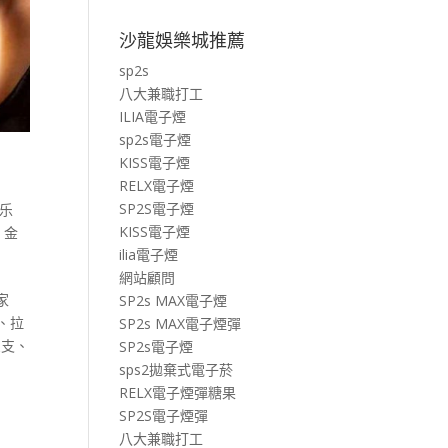
沙龍娛樂城推薦
sp2s
八大兼職打工
ILIA電子煙
sp2s電子煙
KISS電子煙
RELX電子煙
SP2S電子煙
乐
KISS電子煙
,
金
ilia電子煙
網站顧問
家
SP2s MAX電子煙
、拉
SP2s MAX電子煙彈
三支、
SP2s電子煙
sps2拋棄式電子菸
RELX電子煙彈糖果
SP2S電子煙彈
八大兼職打工