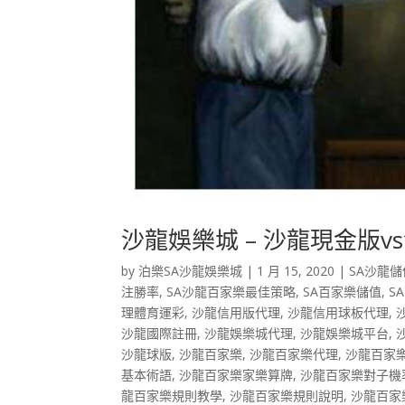
沙龍娛樂城 – 沙龍現金版v
by
泊樂SA沙龍娛樂城
|
1 月 15, 2020
|
SA沙龍儲
注勝率
,
SA沙龍百家樂最佳策略
,
SA百家樂儲值
,
S
理體育運彩
,
沙龍信用版代理
,
沙龍信用球板代理
,
沙龍國際註冊
,
沙龍娛樂城代理
,
沙龍娛樂城平台
,
沙龍球版
,
沙龍百家樂
,
沙龍百家樂代理
,
沙龍百家
基本術語
,
沙龍百家樂家樂算牌
,
沙龍百家樂對子機
龍百家樂規則教學
,
沙龍百家樂規則說明
,
沙龍百家