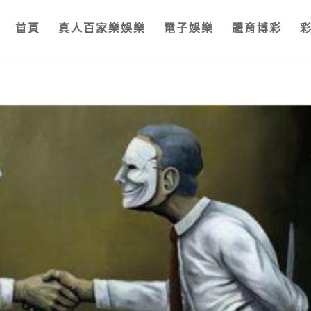
首頁
真人百家樂娛樂
電子娛樂
體育博彩