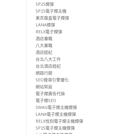
SP2S煙彈
SP2S電子煙主機
東京魔盒電子煙彈
LANA煙彈
RELX電子煙彈
酒店兼職
八大兼職
酒店經紀
台北八大工作
台北酒店經紀
網路行銷
SEO搜尋引擎優化
網站架設
電子煙廣告代操
電子煙SEO
SWAG電子煙主機煙彈
LANA電子煙主機煙彈
RELX悅刻電子煙主機煙彈
SP2S電子煙主機煙彈