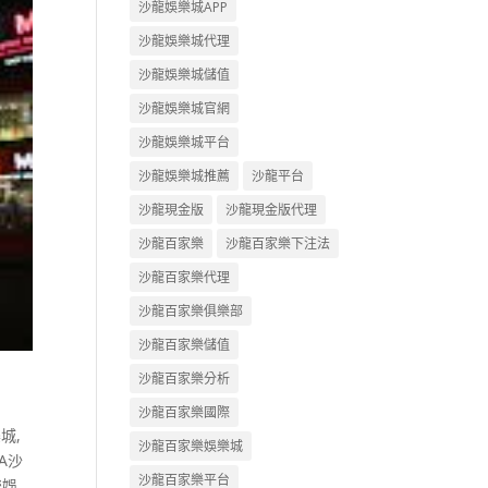
沙龍娛樂城APP
沙龍娛樂城代理
沙龍娛樂城儲值
沙龍娛樂城官網
沙龍娛樂城平台
沙龍娛樂城推薦
沙龍平台
沙龍現金版
沙龍現金版代理
沙龍百家樂
沙龍百家樂下注法
沙龍百家樂代理
沙龍百家樂俱樂部
沙龍百家樂儲值
沙龍百家樂分析
沙龍百家樂國際
樂城
,
沙龍百家樂娛樂城
A沙
沙龍百家樂平台
樂娛